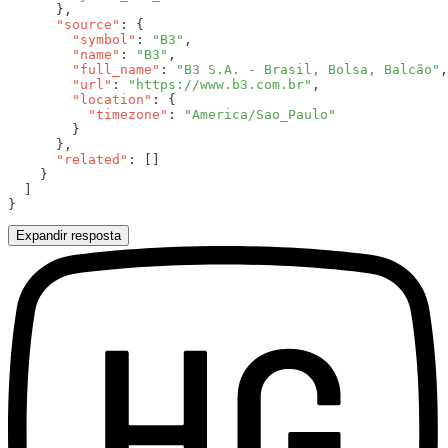
      "source"
        "symbol"
: 
"B3"
        "name"
: 
"B3"
        "full_name"
: 
"B3 S.A. - Brasil, Bolsa, Balcão"
        "url"
: 
"https://www.b3.com.br"
        "location"
          "timezone"
: 
      "related"
Expandir resposta