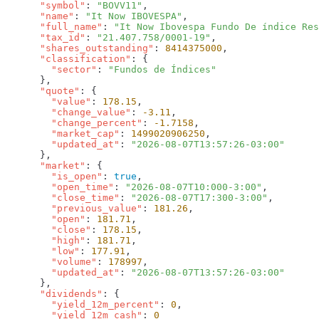
      "symbol"
: 
"BOVV11"
      "name"
: 
"It Now IBOVESPA"
      "full_name"
: 
"It Now Ibovespa Fundo De índice Res
      "tax_id"
: 
"21.407.758/0001-19"
      "shares_outstanding"
: 
8414375000
      "classification"
        "sector"
: 
      "quote"
        "value"
: 
178.15
        "change_value"
: 
-3.11
        "change_percent"
: 
-1.7158
        "market_cap"
: 
1499020906250
        "updated_at"
: 
      "market"
        "is_open"
: 
true
        "open_time"
: 
"2026-08-07T10:000-3:00"
        "close_time"
: 
"2026-08-07T17:300-3:00"
        "previous_value"
: 
181.26
        "open"
: 
181.71
        "close"
: 
178.15
        "high"
: 
181.71
        "low"
: 
177.91
        "volume"
: 
178997
        "updated_at"
: 
      "dividends"
        "yield_12m_percent"
: 
0
        "yield_12m_cash"
: 