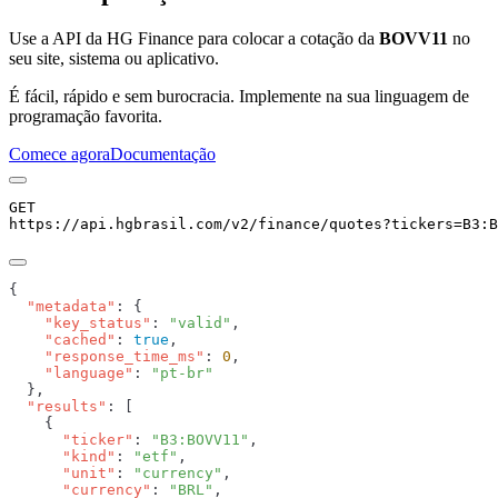
Use a API da HG Finance para colocar a cotação da
BOVV11
no
seu site, sistema ou aplicativo.
É fácil, rápido e sem burocracia. Implemente na sua linguagem de
programação favorita.
Comece agora
Documentação
GET
https://api.hgbrasil.com
/v2/finance/quotes
?
tickers
=
B3:B
  "metadata"
    "key_status"
: 
"valid"
    "cached"
: 
true
    "response_time_ms"
: 
0
    "language"
: 
  "results"
      "ticker"
: 
"B3:BOVV11"
      "kind"
: 
"etf"
      "unit"
: 
"currency"
      "currency"
: 
"BRL"