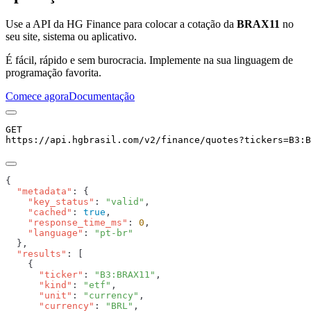
Use a API da HG Finance para colocar a cotação da
BRAX11
no
seu site, sistema ou aplicativo.
É fácil, rápido e sem burocracia. Implemente na sua linguagem de
programação favorita.
Comece agora
Documentação
GET
https://api.hgbrasil.com
/v2/finance/quotes
?
tickers
=
B3:B
  "metadata"
    "key_status"
: 
"valid"
    "cached"
: 
true
    "response_time_ms"
: 
0
    "language"
: 
  "results"
      "ticker"
: 
"B3:BRAX11"
      "kind"
: 
"etf"
      "unit"
: 
"currency"
      "currency"
: 
"BRL"