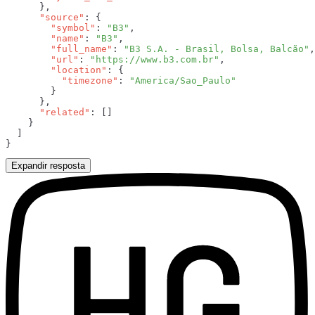
      "source"
        "symbol"
: 
"B3"
        "name"
: 
"B3"
        "full_name"
: 
"B3 S.A. - Brasil, Bolsa, Balcão"
        "url"
: 
"https://www.b3.com.br"
        "location"
          "timezone"
: 
      "related"
Expandir resposta