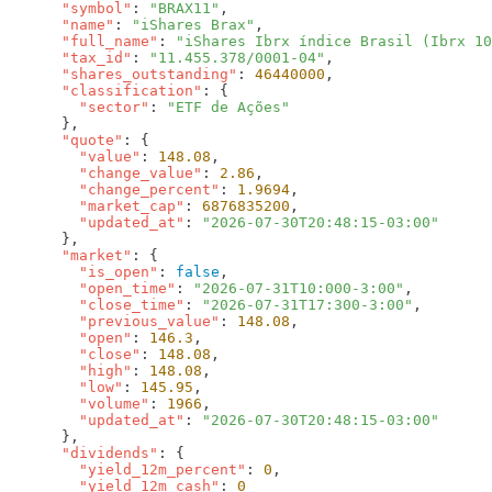
      "symbol"
: 
"BRAX11"
      "name"
: 
"iShares Brax"
      "full_name"
: 
"iShares Ibrx índice Brasil (Ibrx 10
      "tax_id"
: 
"11.455.378/0001-04"
      "shares_outstanding"
: 
46440000
      "classification"
        "sector"
: 
      "quote"
        "value"
: 
148.08
        "change_value"
: 
2.86
        "change_percent"
: 
1.9694
        "market_cap"
: 
6876835200
        "updated_at"
: 
      "market"
        "is_open"
: 
false
        "open_time"
: 
"2026-07-31T10:000-3:00"
        "close_time"
: 
"2026-07-31T17:300-3:00"
        "previous_value"
: 
148.08
        "open"
: 
146.3
        "close"
: 
148.08
        "high"
: 
148.08
        "low"
: 
145.95
        "volume"
: 
1966
        "updated_at"
: 
      "dividends"
        "yield_12m_percent"
: 
0
        "yield_12m_cash"
: 