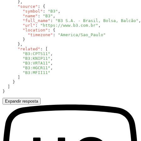
      "source"
        "symbol"
: 
"B3"
        "name"
: 
"B3"
        "full_name"
: 
"B3 S.A. - Brasil, Bolsa, Balcão"
        "url"
: 
"https://www.b3.com.br"
        "location"
          "timezone"
: 
      "related"
        "B3:CPTS11"
        "B3:KNIP11"
        "B3:VRTA11"
        "B3:HGCR11"
Expandir resposta