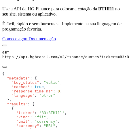
Use a API da HG Finance para colocar a cotação da
BTHI11
no
seu site, sistema ou aplicativo.
É fácil, rápido e sem burocracia. Implemente na sua linguagem de
programação favorita.
Comece agora
Documentação
GET
https://api.hgbrasil.com
/v2/finance/quotes
?
tickers
=
B3:B
  "metadata"
    "key_status"
: 
"valid"
    "cached"
: 
true
    "response_time_ms"
: 
0
    "language"
: 
  "results"
      "ticker"
: 
"B3:BTHI11"
      "kind"
: 
"fii"
      "unit"
: 
"currency"
      "currency"
: 
"BRL"