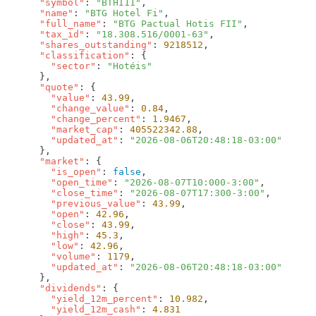
      "symbol"
: 
"BTHI11"
      "name"
: 
"BTG Hotel Fi"
      "full_name"
: 
"BTG Pactual Hotis FII"
      "tax_id"
: 
"18.308.516/0001-63"
      "shares_outstanding"
: 
9218512
      "classification"
        "sector"
: 
      "quote"
        "value"
: 
43.99
        "change_value"
: 
0.84
        "change_percent"
: 
1.9467
        "market_cap"
: 
405522342.88
        "updated_at"
: 
      "market"
        "is_open"
: 
false
        "open_time"
: 
"2026-08-07T10:000-3:00"
        "close_time"
: 
"2026-08-07T17:300-3:00"
        "previous_value"
: 
43.99
        "open"
: 
42.96
        "close"
: 
43.99
        "high"
: 
45.3
        "low"
: 
42.96
        "volume"
: 
1179
        "updated_at"
: 
      "dividends"
        "yield_12m_percent"
: 
10.982
        "yield_12m_cash"
: 