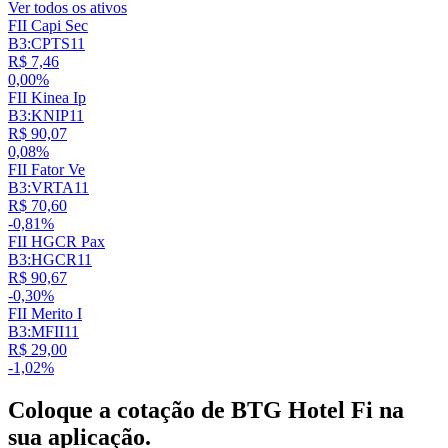
Ver todos os ativos
FII Capi Sec
B3:CPTS11
R$ 7,46
0,00%
FII Kinea Ip
B3:KNIP11
R$ 90,07
0,08%
FII Fator Ve
B3:VRTA11
R$ 70,60
-0,81%
FII HGCR Pax
B3:HGCR11
R$ 90,67
-0,30%
FII Merito I
B3:MFII11
R$ 29,00
-1,02%
Coloque a cotação de
BTG Hotel Fi
na
sua aplicação.