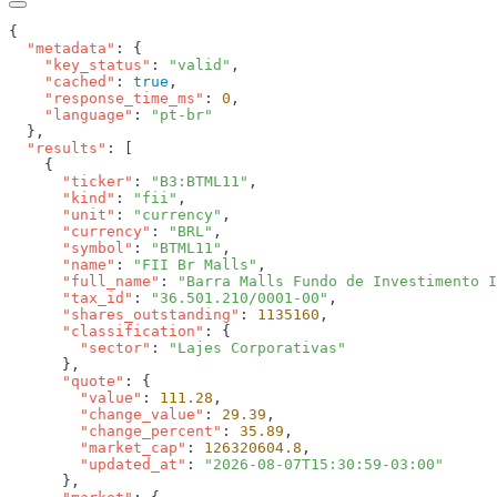
  "metadata"
    "key_status"
: 
"valid"
    "cached"
: 
true
    "response_time_ms"
: 
0
    "language"
: 
  "results"
      "ticker"
: 
"B3:BTML11"
      "kind"
: 
"fii"
      "unit"
: 
"currency"
      "currency"
: 
"BRL"
      "symbol"
: 
"BTML11"
      "name"
: 
"FII Br Malls"
      "full_name"
: 
"Barra Malls Fundo de Investimento I
      "tax_id"
: 
"36.501.210/0001-00"
      "shares_outstanding"
: 
1135160
      "classification"
        "sector"
: 
      "quote"
        "value"
: 
111.28
        "change_value"
: 
29.39
        "change_percent"
: 
35.89
        "market_cap"
: 
126320604.8
        "updated_at"
: 