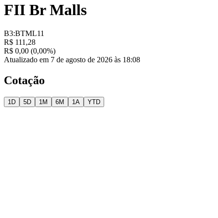
FII Br Malls
B3:BTML11
R$ 111,28
R$ 0,00 (0,00%)
Atualizado em 7 de agosto de 2026 às 18:08
Cotação
1D
5D
1M
6M
1A
YTD