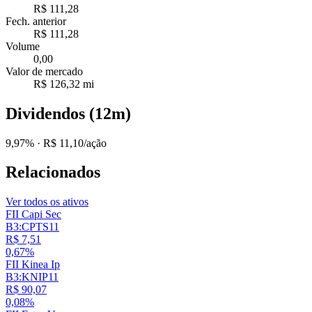
R$ 111,28
Fech. anterior
R$ 111,28
Volume
0,00
Valor de mercado
R$ 126,32 mi
Dividendos (12m)
9,97%
· R$ 11,10/ação
Relacionados
Ver todos os ativos
FII Capi Sec
B3:CPTS11
R$ 7,51
0,67%
FII Kinea Ip
B3:KNIP11
R$ 90,07
0,08%