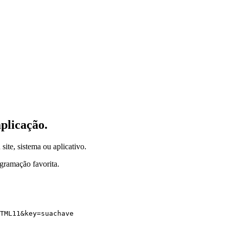
plicação.
site, sistema ou aplicativo.
gramação favorita.
TML11
&
key
=
suachave