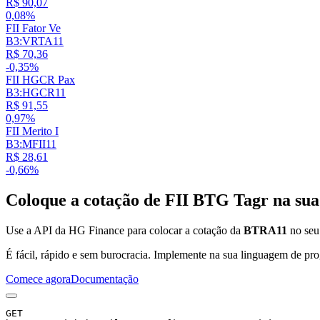
R$ 90,07
0,08%
FII Fator Ve
B3:VRTA11
R$ 70,36
-0,35%
FII HGCR Pax
B3:HGCR11
R$ 91,55
0,97%
FII Merito I
B3:MFII11
R$ 28,61
-0,66%
Coloque a cotação de
FII BTG Tagr
na sua
Use a API da HG Finance para colocar a cotação da
BTRA11
no seu 
É fácil, rápido e sem burocracia. Implemente na sua linguagem de pro
Comece agora
Documentação
GET