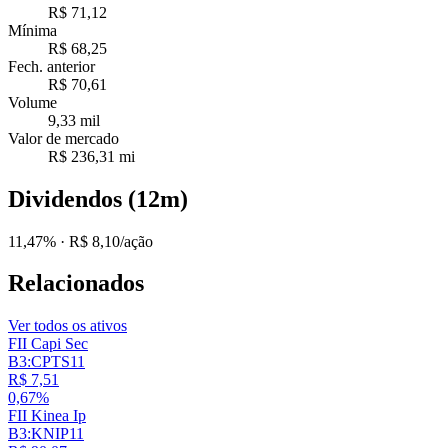
R$ 71,12
Mínima
R$ 68,25
Fech. anterior
R$ 70,61
Volume
9,33 mil
Valor de mercado
R$ 236,31 mi
Dividendos (12m)
11,47%
· R$ 8,10/ação
Relacionados
Ver todos os ativos
FII Capi Sec
B3:CPTS11
R$ 7,51
0,67%
FII Kinea Ip
B3:KNIP11