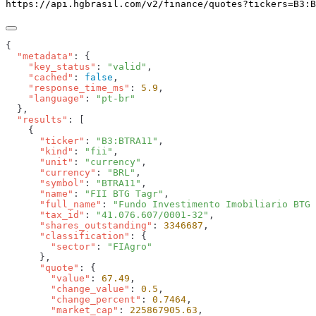
https://api.hgbrasil.com
/v2/finance/quotes
?
tickers
=
B3:B
  "metadata"
    "key_status"
: 
"valid"
    "cached"
: 
false
    "response_time_ms"
: 
5.9
    "language"
: 
  "results"
      "ticker"
: 
"B3:BTRA11"
      "kind"
: 
"fii"
      "unit"
: 
"currency"
      "currency"
: 
"BRL"
      "symbol"
: 
"BTRA11"
      "name"
: 
"FII BTG Tagr"
      "full_name"
: 
"Fundo Investimento Imobiliario BTG 
      "tax_id"
: 
"41.076.607/0001-32"
      "shares_outstanding"
: 
3346687
      "classification"
        "sector"
: 
      "quote"
        "value"
: 
67.49
        "change_value"
: 
0.5
        "change_percent"
: 
0.7464
        "market_cap"
: 
225867905.63