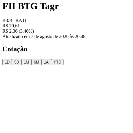
FII BTG Tagr
B3:BTRA11
R$ 70,61
R$ 2,36 (3,46%)
Atualizado em 7 de agosto de 2026 às 20:48
Cotação
1D
5D
1M
6M
1A
YTD