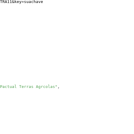
TRA11
&
key
=
suachave
Pactual Terras Agrcolas"