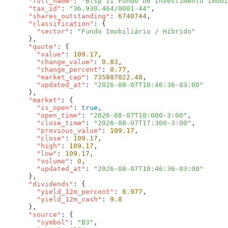
      "full_name"
: 
"Btsp II Fundo De Investimento Imobi
      "tax_id"
: 
"36.930.464/0001-44"
      "shares_outstanding"
: 
6740744
      "classification"
        "sector"
: 
      "quote"
        "value"
: 
109.17
        "change_value"
: 
0.83
        "change_percent"
: 
0.77
        "market_cap"
: 
735887022.48
        "updated_at"
: 
      "market"
        "is_open"
: 
true
        "open_time"
: 
"2026-08-07T10:000-3:00"
        "close_time"
: 
"2026-08-07T17:300-3:00"
        "previous_value"
: 
109.17
        "close"
: 
109.17
        "high"
: 
109.17
        "low"
: 
109.17
        "volume"
: 
0
        "updated_at"
: 
      "dividends"
        "yield_12m_percent"
: 
8.977
        "yield_12m_cash"
: 
      "source"
        "symbol"
: 
"B3"