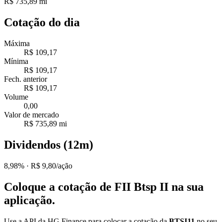
R$ 735,89 mi
Cotação do dia
Máxima
R$ 109,17
Mínima
R$ 109,17
Fech. anterior
R$ 109,17
Volume
0,00
Valor de mercado
R$ 735,89 mi
Dividendos (12m)
8,98%
· R$ 9,80/ação
Coloque a cotação de
FII Btsp II
na sua
aplicação.
Use a API da HG Finance para colocar a cotação da
BTSI11
no seu