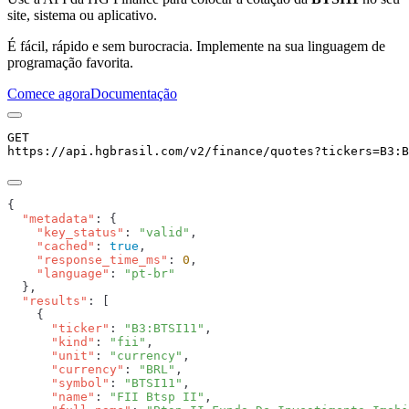
site, sistema ou aplicativo.
É fácil, rápido e sem burocracia. Implemente na sua linguagem de
programação favorita.
Comece agora
Documentação
GET
https://api.hgbrasil.com
/v2/finance/quotes
?
tickers
=
B3:B
  "metadata"
    "key_status"
: 
"valid"
    "cached"
: 
true
    "response_time_ms"
: 
0
    "language"
: 
  "results"
      "ticker"
: 
"B3:BTSI11"
      "kind"
: 
"fii"
      "unit"
: 
"currency"
      "currency"
: 
"BRL"
      "symbol"
: 
"BTSI11"
      "name"
: 
"FII Btsp II"