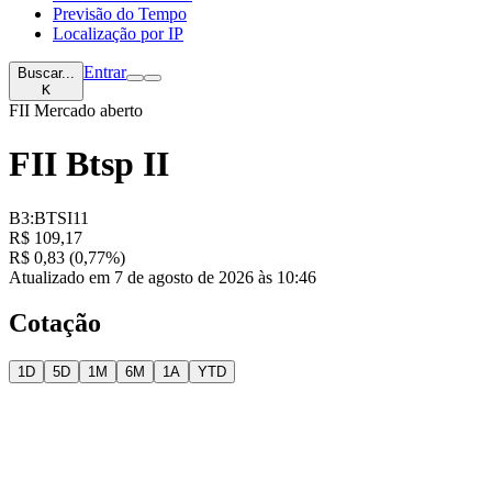
Previsão do Tempo
Localização por IP
Entrar
Buscar...
K
FII
Mercado aberto
FII Btsp II
B3:BTSI11
R$ 109,17
R$ 0,83 (0,77%)
Atualizado em 7 de agosto de 2026 às 10:46
Cotação
1D
5D
1M
6M
1A
YTD