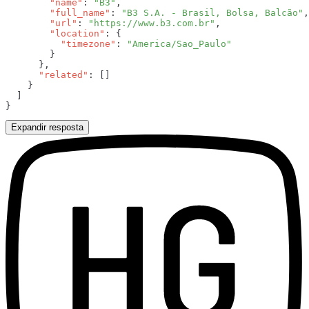
        "name"
: 
"B3"
        "full_name"
: 
"B3 S.A. - Brasil, Bolsa, Balcão"
        "url"
: 
"https://www.b3.com.br"
        "location"
          "timezone"
: 
      "related"
Expandir resposta