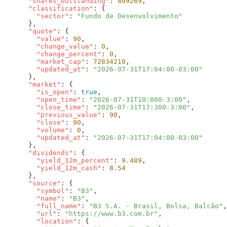
      "shares_outstanding"
: 
809269
      "classification"
        "sector"
: 
      "quote"
        "value"
: 
90
        "change_value"
: 
0
        "change_percent"
: 
0
        "market_cap"
: 
72834210
        "updated_at"
: 
      "market"
        "is_open"
: 
true
        "open_time"
: 
"2026-07-31T10:000-3:00"
        "close_time"
: 
"2026-07-31T17:300-3:00"
        "previous_value"
: 
90
        "close"
: 
90
        "volume"
: 
0
        "updated_at"
: 
      "dividends"
        "yield_12m_percent"
: 
9.489
        "yield_12m_cash"
: 
      "source"
        "symbol"
: 
"B3"
        "name"
: 
"B3"
        "full_name"
: 
"B3 S.A. - Brasil, Bolsa, Balcão"
        "url"
: 
"https://www.b3.com.br"
        "location"