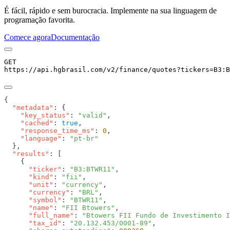
É fácil, rápido e sem burocracia. Implemente na sua linguagem de
programação favorita.
Comece agora
Documentação
GET
https://api.hgbrasil.com
/v2/finance/quotes
?
tickers
=
B3:B
  "metadata"
    "key_status"
: 
"valid"
    "cached"
: 
true
    "response_time_ms"
: 
0
    "language"
: 
  "results"
      "ticker"
: 
"B3:BTWR11"
      "kind"
: 
"fii"
      "unit"
: 
"currency"
      "currency"
: 
"BRL"
      "symbol"
: 
"BTWR11"
      "name"
: 
"FII Btowers"
      "full_name"
: 
"Btowers FII Fundo de Investimento I
      "tax_id"
: 
"20.132.453/0001-89"