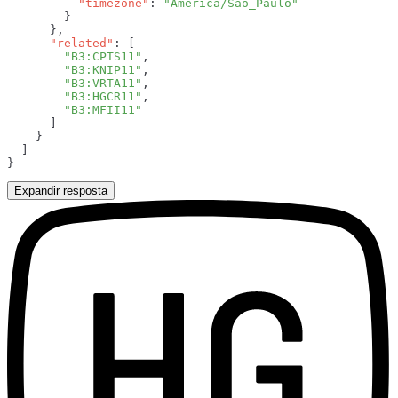
          "timezone"
: 
      "related"
        "B3:CPTS11"
        "B3:KNIP11"
        "B3:VRTA11"
        "B3:HGCR11"
Expandir resposta