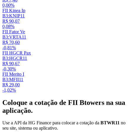
0,00%
FII Kinea Ip
B3:KNIP11
R$ 90,07
0,08%
FII Fator Ve
B3:VRTA11
R$ 70,60
-0,81%
FII HGCR Pax
B3:HGCR11
R$ 90,67
-0,30%
FII Merito I
B3:MFII11
R$ 29,00
-1,02%
Coloque a cotação de
FII Btowers
na sua
aplicação.
Use a API da HG Finance para colocar a cotação da
BTWR11
no
seu site, sistema ou aplicativo.