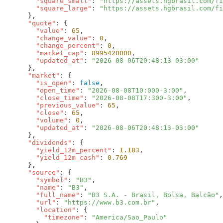
        "square_small"
: 
"https://assets.hgbrasil.com/fi
        "square_large"
: 
      "quote"
        "value"
: 
65
        "change_value"
: 
0
        "change_percent"
: 
0
        "market_cap"
: 
8995420000
        "updated_at"
: 
      "market"
        "is_open"
: 
false
        "open_time"
: 
"2026-08-08T10:000-3:00"
        "close_time"
: 
"2026-08-08T17:300-3:00"
        "previous_value"
: 
65
        "close"
: 
65
        "volume"
: 
0
        "updated_at"
: 
      "dividends"
        "yield_12m_percent"
: 
1.183
        "yield_12m_cash"
: 
      "source"
        "symbol"
: 
"B3"
        "name"
: 
"B3"
        "full_name"
: 
"B3 S.A. - Brasil, Bolsa, Balcão"
        "url"
: 
"https://www.b3.com.br"
        "location"
          "timezone"
: 