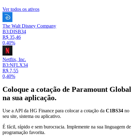
Ver todos os ativos
The Walt Disney Company
B3:DISB34
R$ 35,46
0,40%
Netflix, Inc.
B3:NFLX34
R$ 7,55
0,40%
Coloque a cotação de
Paramount Global
na sua aplicação.
Use a API da HG Finance para colocar a cotação da
C1BS34
no
seu site, sistema ou aplicativo.
É fácil, rápido e sem burocracia. Implemente na sua linguagem de
programação favorita.