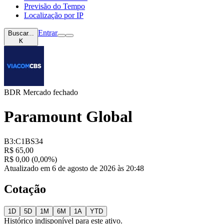
Previsão do Tempo
Localização por IP
Entrar
Buscar...
K
BDR
Mercado fechado
Paramount Global
B3:C1BS34
R$ 65,00
R$ 0,00 (0,00%)
Atualizado em 6 de agosto de 2026 às 20:48
Cotação
1D
5D
1M
6M
1A
YTD
Histórico indisponível para este ativo.