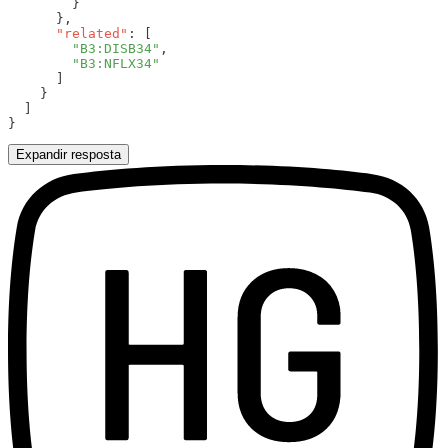
      "related"
        "B3:DISB34"
Expandir resposta