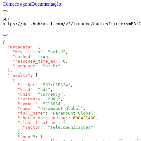
Comece agora
Documentação
GET
https://api.hgbrasil.com
/v2/finance/quotes
?
tickers
=
B3:C
  "metadata"
    "key_status"
: 
"valid"
    "cached"
: 
true
    "response_time_ms"
: 
0
    "language"
: 
  "results"
      "ticker"
: 
"B3:C1BS34"
      "kind"
: 
"bdr"
      "unit"
: 
"currency"
      "currency"
: 
"BRL"
      "symbol"
: 
"C1BS34"
      "name"
: 
"Paramount Global"
      "full_name"
: 
"Paramount Global"
      "shares_outstanding"
: 
608421400
      "classification"
        "sector"
: 
      "logos"