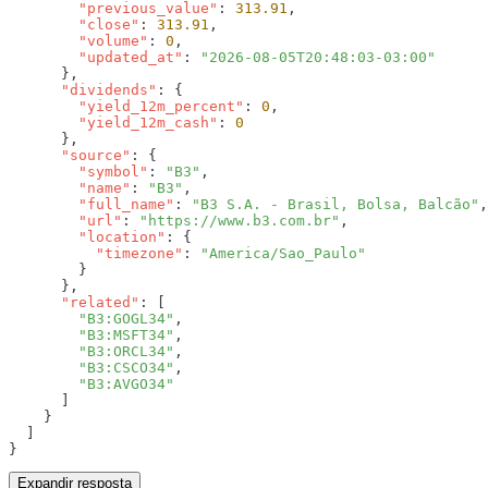
        "previous_value"
: 
313.91
        "close"
: 
313.91
        "volume"
: 
0
        "updated_at"
: 
      "dividends"
        "yield_12m_percent"
: 
0
        "yield_12m_cash"
: 
      "source"
        "symbol"
: 
"B3"
        "name"
: 
"B3"
        "full_name"
: 
"B3 S.A. - Brasil, Bolsa, Balcão"
        "url"
: 
"https://www.b3.com.br"
        "location"
          "timezone"
: 
      "related"
        "B3:GOGL34"
        "B3:MSFT34"
        "B3:ORCL34"
        "B3:CSCO34"
Expandir resposta