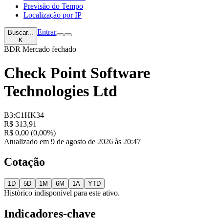
Previsão do Tempo
Localização por IP
Entrar
Buscar...
K
BDR
Mercado fechado
Check Point Software
Technologies Ltd
B3:C1HK34
R$ 313,91
R$ 0,00 (0,00%)
Atualizado em 9 de agosto de 2026 às 20:47
Cotação
1D
5D
1M
6M
1A
YTD
Histórico indisponível para este ativo.
Indicadores-chave