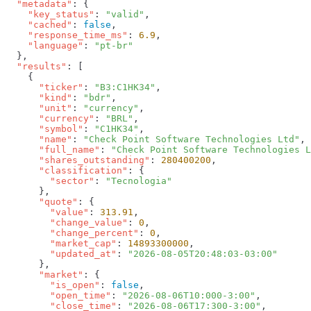
  "metadata"
    "key_status"
: 
"valid"
    "cached"
: 
false
    "response_time_ms"
: 
6.9
    "language"
: 
  "results"
      "ticker"
: 
"B3:C1HK34"
      "kind"
: 
"bdr"
      "unit"
: 
"currency"
      "currency"
: 
"BRL"
      "symbol"
: 
"C1HK34"
      "name"
: 
"Check Point Software Technologies Ltd"
      "full_name"
: 
"Check Point Software Technologies L
      "shares_outstanding"
: 
280400200
      "classification"
        "sector"
: 
      "quote"
        "value"
: 
313.91
        "change_value"
: 
0
        "change_percent"
: 
0
        "market_cap"
: 
14893300000
        "updated_at"
: 
      "market"
        "is_open"
: 
false
        "open_time"
: 
"2026-08-06T10:000-3:00"
        "close_time"
: 
"2026-08-06T17:300-3:00"