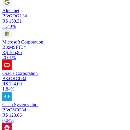
Alphabet
B3:GOGL34
R$ 150,31
-1,40%
Microsoft Corporation
B3:MSFT34
R$ 105,86
-0,01%
Oracle Corporation
B3:ORCL34
R$ 124,00
1,84%
Cisco Systems, Inc.
B3:CSCO34
R$ 123,06
0,04%