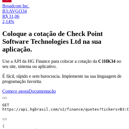
Broadcom Inc.
B3:AVGO34
R$ 31,06
2,14%
Coloque a cotação de
Check Point
Software Technologies Ltd
na sua
aplicação.
Use a API da HG Finance para colocar a cotação da
C1HK34
no
seu site, sistema ou aplicativo.
É fácil, rápido e sem burocracia. Implemente na sua linguagem de
programação favorita.
Comece agora
Documentação
GET
https://api.hgbrasil.com
/v2/finance/quotes
?
tickers
=
B3:C