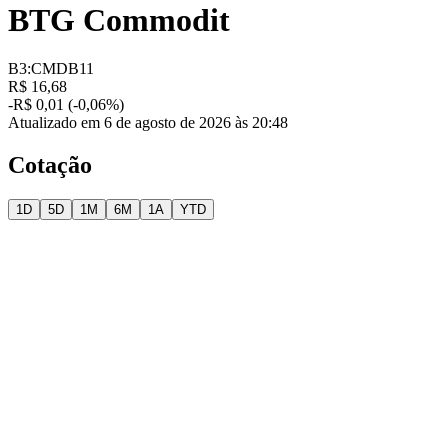
BTG Commodit
B3:CMDB11
R$ 16,68
-R$ 0,01 (-0,06%)
Atualizado em 6 de agosto de 2026 às 20:48
Cotação
1D
5D
1M
6M
1A
YTD