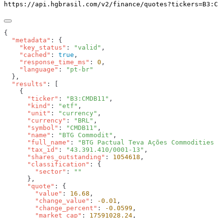
https://api.hgbrasil.com
/v2/finance/quotes
?
tickers
=
B3:C
  "metadata"
    "key_status"
: 
"valid"
    "cached"
: 
true
    "response_time_ms"
: 
0
    "language"
: 
  "results"
      "ticker"
: 
"B3:CMDB11"
      "kind"
: 
"etf"
      "unit"
: 
"currency"
      "currency"
: 
"BRL"
      "symbol"
: 
"CMDB11"
      "name"
: 
"BTG Commodit"
      "full_name"
: 
"BTG Pactual Teva Ações Commodities 
      "tax_id"
: 
"43.391.410/0001-13"
      "shares_outstanding"
: 
1054618
      "classification"
        "sector"
: 
      "quote"
        "value"
: 
16.68
        "change_value"
: 
-0.01
        "change_percent"
: 
-0.0599
        "market_cap"
: 
17591028.24