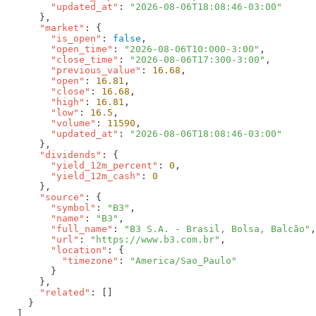
        "updated_at"
: 
      "market"
        "is_open"
: 
false
        "open_time"
: 
"2026-08-06T10:000-3:00"
        "close_time"
: 
"2026-08-06T17:300-3:00"
        "previous_value"
: 
16.68
        "open"
: 
16.81
        "close"
: 
16.68
        "high"
: 
16.81
        "low"
: 
16.5
        "volume"
: 
11590
        "updated_at"
: 
      "dividends"
        "yield_12m_percent"
: 
0
        "yield_12m_cash"
: 
      "source"
        "symbol"
: 
"B3"
        "name"
: 
"B3"
        "full_name"
: 
"B3 S.A. - Brasil, Bolsa, Balcão"
        "url"
: 
"https://www.b3.com.br"
        "location"
          "timezone"
: 
      "related"