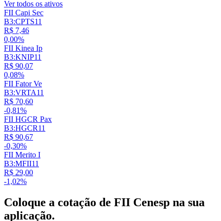
Ver todos os ativos
FII Capi Sec
B3:CPTS11
R$ 7,46
0,00%
FII Kinea Ip
B3:KNIP11
R$ 90,07
0,08%
FII Fator Ve
B3:VRTA11
R$ 70,60
-0,81%
FII HGCR Pax
B3:HGCR11
R$ 90,67
-0,30%
FII Merito I
B3:MFII11
R$ 29,00
-1,02%
Coloque a cotação de
FII Cenesp
na sua
aplicação.