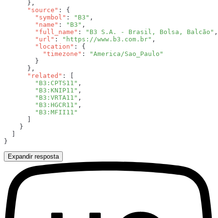
      "source"
        "symbol"
: 
"B3"
        "name"
: 
"B3"
        "full_name"
: 
"B3 S.A. - Brasil, Bolsa, Balcão"
        "url"
: 
"https://www.b3.com.br"
        "location"
          "timezone"
: 
      "related"
        "B3:CPTS11"
        "B3:KNIP11"
        "B3:VRTA11"
        "B3:HGCR11"
Expandir resposta