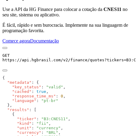
Use a API da HG Finance para colocar a cotação da
CNES11
no
seu site, sistema ou aplicativo.
É fácil, rápido e sem burocracia. Implemente na sua linguagem de
programação favorita.
Comece agora
Documentação
GET
https://api.hgbrasil.com
/v2/finance/quotes
?
tickers
=
B3:C
  "metadata"
    "key_status"
: 
"valid"
    "cached"
: 
true
    "response_time_ms"
: 
0
    "language"
: 
  "results"
      "ticker"
: 
"B3:CNES11"
      "kind"
: 
"fii"
      "unit"
: 
"currency"
      "currency"
: 
"BRL"