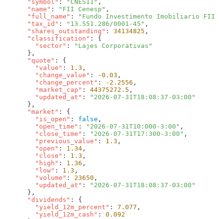
      "symbol"
: 
"CNES11"
      "name"
: 
"FII Cenesp"
      "full_name"
: 
"Fundo Investimento Imobiliario FII 
      "tax_id"
: 
"13.551.286/0001-45"
      "shares_outstanding"
: 
34134825
      "classification"
        "sector"
: 
      "quote"
        "value"
: 
1.3
        "change_value"
: 
-0.03
        "change_percent"
: 
-2.2556
        "market_cap"
: 
44375272.5
        "updated_at"
: 
      "market"
        "is_open"
: 
false
        "open_time"
: 
"2026-07-31T10:000-3:00"
        "close_time"
: 
"2026-07-31T17:300-3:00"
        "previous_value"
: 
1.3
        "open"
: 
1.34
        "close"
: 
1.3
        "high"
: 
1.36
        "low"
: 
1.3
        "volume"
: 
23650
        "updated_at"
: 
      "dividends"
        "yield_12m_percent"
: 
7.077
        "yield_12m_cash"
: 