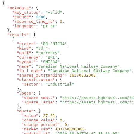
  "metadata"
    "key_status"
: 
"valid"
    "cached"
: 
true
    "response_time_ms"
: 
0
    "language"
: 
  "results"
      "ticker"
: 
"B3:CNIC34"
      "kind"
: 
"bdr"
      "unit"
: 
"currency"
      "currency"
: 
"BRL"
      "symbol"
: 
"CNIC34"
      "name"
: 
"Canadian National Railway Company"
      "full_name"
: 
"Canadian National Railway Company"
      "shares_outstanding"
: 
16370032800
      "classification"
        "sector"
: 
      "logos"
        "square_small"
: 
"https://assets.hgbrasil.com/fi
        "square_large"
: 
      "quote"
        "value"
: 
27.21
        "change_value"
: 
0
        "change_percent"
: 
0
        "market_cap"
: 
103358000000
        "updated_at"
: 