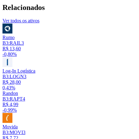
Relacionados
Ver todos os ativos
Rumo
B3:RAIL3
R$ 13,60
-0,80%
Log-In Logística
B3:LOGN3
R$ 28,00
0,43%
Randon
B3:RAPT4
R$ 4,99
-0,99%
Movida
B3:MOVI3
R$ 7,72