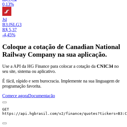
0,13%
Jsl
B3:JSLG3
R$ 5,37
-4,45%
Coloque a cotação de
Canadian National
Railway Company
na sua aplicação.
Use a API da HG Finance para colocar a cotação da
CNIC34
no
seu site, sistema ou aplicativo.
É fácil, rápido e sem burocracia. Implemente na sua linguagem de
programação favorita.
Comece agora
Documentação
GET
https://api.hgbrasil.com
/v2/finance/quotes
?
tickers
=
B3:C