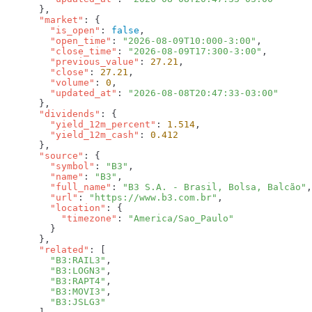
      "market"
        "is_open"
: 
false
        "open_time"
: 
"2026-08-09T10:000-3:00"
        "close_time"
: 
"2026-08-09T17:300-3:00"
        "previous_value"
: 
27.21
        "close"
: 
27.21
        "volume"
: 
0
        "updated_at"
: 
      "dividends"
        "yield_12m_percent"
: 
1.514
        "yield_12m_cash"
: 
      "source"
        "symbol"
: 
"B3"
        "name"
: 
"B3"
        "full_name"
: 
"B3 S.A. - Brasil, Bolsa, Balcão"
        "url"
: 
"https://www.b3.com.br"
        "location"
          "timezone"
: 
      "related"
        "B3:RAIL3"
        "B3:LOGN3"
        "B3:RAPT4"
        "B3:MOVI3"