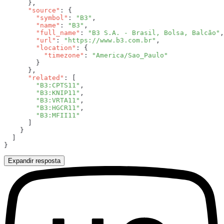
      "source"
        "symbol"
: 
"B3"
        "name"
: 
"B3"
        "full_name"
: 
"B3 S.A. - Brasil, Bolsa, Balcão"
        "url"
: 
"https://www.b3.com.br"
        "location"
          "timezone"
: 
      "related"
        "B3:CPTS11"
        "B3:KNIP11"
        "B3:VRTA11"
        "B3:HGCR11"
Expandir resposta