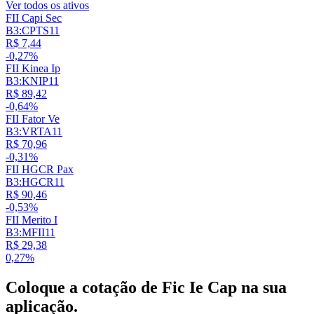
Ver todos os ativos
FII Capi Sec
B3:CPTS11
R$ 7,44
-0,27%
FII Kinea Ip
B3:KNIP11
R$ 89,42
-0,64%
FII Fator Ve
B3:VRTA11
R$ 70,96
-0,31%
FII HGCR Pax
B3:HGCR11
R$ 90,46
-0,53%
FII Merito I
B3:MFII11
R$ 29,38
0,27%
Coloque a cotação de
Fic Ie Cap
na sua
aplicação.