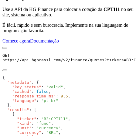
Use a API da HG Finance para colocar a cotação da
CPTI11
no seu
site, sistema ou aplicativo.
É fácil, rápido e sem burocracia. Implemente na sua linguagem de
programação favorita.
Comece agora
Documentação
GET
https://api.hgbrasil.com
/v2/finance/quotes
?
tickers
=
B3:C
  "metadata"
    "key_status"
: 
"valid"
    "cached"
: 
false
    "response_time_ms"
: 
9.5
    "language"
: 
  "results"
      "ticker"
: 
"B3:CPTI11"
      "kind"
: 
"fund"
      "unit"
: 
"currency"
      "currency"
: 
"BRL"