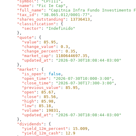
      "symbol"
: 
"CPTI11"
      "name"
: 
"Fic Ie Cap"
      "full_name"
: 
"Capitnia Infra Fundo Investimento F
      "tax_id"
: 
"38.065.012/0001-77"
      "shares_outstanding"
: 
13736413
      "classification"
        "sector"
: 
      "quote"
        "value"
: 
85.95
        "change_value"
: 
0.3
        "change_percent"
: 
0.35
        "market_cap"
: 
1180644697.35
        "updated_at"
: 
      "market"
        "is_open"
: 
false
        "open_time"
: 
"2026-07-30T10:000-3:00"
        "close_time"
: 
"2026-07-30T17:300-3:00"
        "previous_value"
: 
85.95
        "open"
: 
85.67
        "close"
: 
85.56
        "high"
: 
85.98
        "low"
: 
85.18
        "volume"
: 
19831
        "updated_at"
: 
      "dividends"
        "yield_12m_percent"
: 
15.009
        "yield_12m_cash"
: 