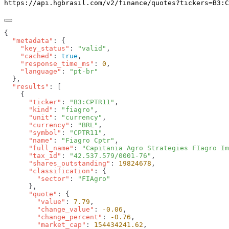
https://api.hgbrasil.com
/v2/finance/quotes
?
tickers
=
B3:C
  "metadata"
    "key_status"
: 
"valid"
    "cached"
: 
true
    "response_time_ms"
: 
0
    "language"
: 
  "results"
      "ticker"
: 
"B3:CPTR11"
      "kind"
: 
"fiagro"
      "unit"
: 
"currency"
      "currency"
: 
"BRL"
      "symbol"
: 
"CPTR11"
      "name"
: 
"Fiagro Cptr"
      "full_name"
: 
"Capitania Agro Strategies FIagro Im
      "tax_id"
: 
"42.537.579/0001-76"
      "shares_outstanding"
: 
19824678
      "classification"
        "sector"
: 
      "quote"
        "value"
: 
7.79
        "change_value"
: 
-0.06
        "change_percent"
: 
-0.76
        "market_cap"
: 
154434241.62