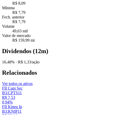
R$ 8,09
Mínima
R$ 7,79
Fech. anterior
R$ 7,79
Volume
49,63 mil
Valor de mercado
R$ 159,99 mi
Dividendos (12m)
16,48%
· R$ 1,33/ação
Relacionados
Ver todos os ativos
FII Capi Sec
B3:CPTS11
R$ 7,53
0,94%
FII Kinea Ip
B3:KNIP11