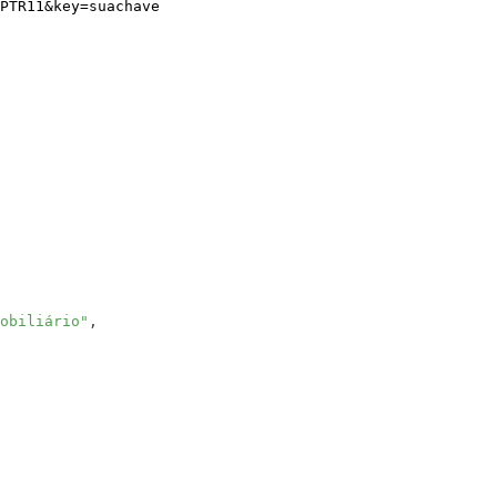
PTR11
&
key
=
suachave
obiliário"