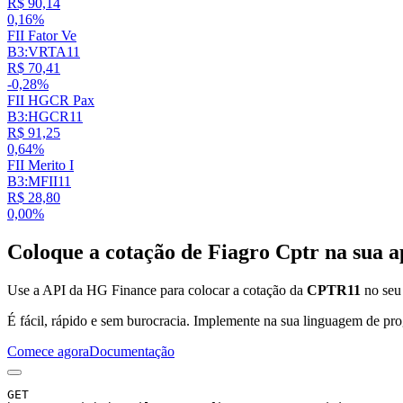
R$ 90,14
0,16%
FII Fator Ve
B3:VRTA11
R$ 70,41
-0,28%
FII HGCR Pax
B3:HGCR11
R$ 91,25
0,64%
FII Merito I
B3:MFII11
R$ 28,80
0,00%
Coloque a cotação de
Fiagro Cptr
na sua a
Use a API da HG Finance para colocar a cotação da
CPTR11
no seu 
É fácil, rápido e sem burocracia. Implemente na sua linguagem de pro
Comece agora
Documentação
GET