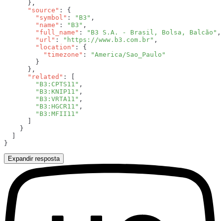
      "source"
        "symbol"
: 
"B3"
        "name"
: 
"B3"
        "full_name"
: 
"B3 S.A. - Brasil, Bolsa, Balcão"
        "url"
: 
"https://www.b3.com.br"
        "location"
          "timezone"
: 
      "related"
        "B3:CPTS11"
        "B3:KNIP11"
        "B3:VRTA11"
        "B3:HGCR11"
Expandir resposta