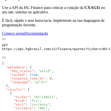
Use a API da HG Finance para colocar a cotação da
CXAG11
no
seu site, sistema ou aplicativo.
É fácil, rápido e sem burocracia. Implemente na sua linguagem de
programação favorita.
Comece agora
Documentação
GET
https://api.hgbrasil.com
/v2/finance/quotes
?
tickers
=
B3:C
  "metadata"
    "key_status"
: 
"valid"
    "cached"
: 
true
    "response_time_ms"
: 
0
    "language"
: 
  "results"
      "ticker"
: 
"B3:CXAG11"
      "kind"
: 
"fii"
      "unit"
: 
"currency"
      "currency"
: 
"BRL"