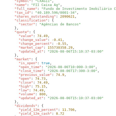
      "symbol"
: 
"CXAG11"
      "name"
: 
"FII Caixa Ag"
      "full_name"
: 
"Fundo de Investimento Imobiliário C
      "tax_id"
: 
"40.189.596/0001-34"
      "shares_outstanding"
: 
2090621
      "classification"
        "sector"
: 
      "quote"
        "value"
: 
74.49
        "change_value"
: 
-0.41
        "change_percent"
: 
-0.55
        "market_cap"
: 
155730358.29
        "updated_at"
: 
      "market"
        "is_open"
: 
true
        "open_time"
: 
"2026-08-06T10:000-3:00"
        "close_time"
: 
"2026-08-06T17:300-3:00"
        "previous_value"
: 
74.9
        "open"
: 
74.73
        "close"
: 
74.49
        "high"
: 
75.15
        "low"
: 
74.49
        "volume"
: 
800
        "updated_at"
: 
      "dividends"
        "yield_12m_percent"
: 
11.706
        "yield_12m_cash"
: 