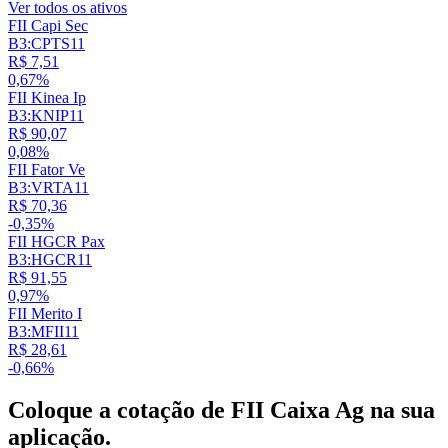
Ver todos os ativos
FII Capi Sec
B3:CPTS11
R$ 7,51
0,67%
FII Kinea Ip
B3:KNIP11
R$ 90,07
0,08%
FII Fator Ve
B3:VRTA11
R$ 70,36
-0,35%
FII HGCR Pax
B3:HGCR11
R$ 91,55
0,97%
FII Merito I
B3:MFII11
R$ 28,61
-0,66%
Coloque a cotação de
FII Caixa Ag
na sua
aplicação.