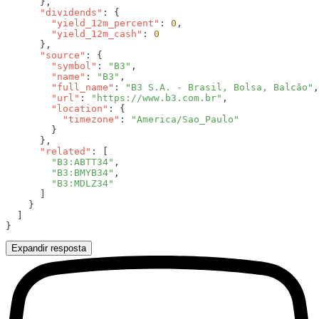
      "dividends"
        "yield_12m_percent"
: 
0
        "yield_12m_cash"
: 
      "source"
        "symbol"
: 
"B3"
        "name"
: 
"B3"
        "full_name"
: 
"B3 S.A. - Brasil, Bolsa, Balcão"
        "url"
: 
"https://www.b3.com.br"
        "location"
          "timezone"
: 
      "related"
        "B3:ABTT34"
        "B3:BMYB34"
Expandir resposta