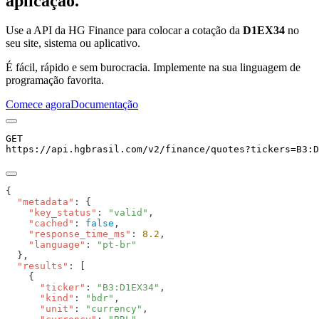
aplicação.
Use a API da HG Finance para colocar a cotação da
D1EX34
no
seu site, sistema ou aplicativo.
É fácil, rápido e sem burocracia. Implemente na sua linguagem de
programação favorita.
Comece agora
Documentação
GET
https://api.hgbrasil.com
/v2/finance/quotes
?
tickers
=
B3:D
  "metadata"
    "key_status"
: 
"valid"
    "cached"
: 
false
    "response_time_ms"
: 
8.2
    "language"
: 
  "results"
      "ticker"
: 
"B3:D1EX34"
      "kind"
: 
"bdr"
      "unit"
: 
"currency"