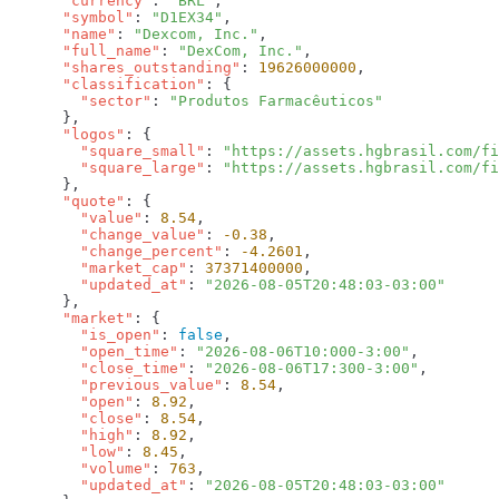
      "currency"
: 
"BRL"
      "symbol"
: 
"D1EX34"
      "name"
: 
"Dexcom, Inc."
      "full_name"
: 
"DexCom, Inc."
      "shares_outstanding"
: 
19626000000
      "classification"
        "sector"
: 
      "logos"
        "square_small"
: 
"https://assets.hgbrasil.com/fi
        "square_large"
: 
      "quote"
        "value"
: 
8.54
        "change_value"
: 
-0.38
        "change_percent"
: 
-4.2601
        "market_cap"
: 
37371400000
        "updated_at"
: 
      "market"
        "is_open"
: 
false
        "open_time"
: 
"2026-08-06T10:000-3:00"
        "close_time"
: 
"2026-08-06T17:300-3:00"
        "previous_value"
: 
8.54
        "open"
: 
8.92
        "close"
: 
8.54
        "high"
: 
8.92
        "low"
: 
8.45
        "volume"
: 
763
        "updated_at"
: 