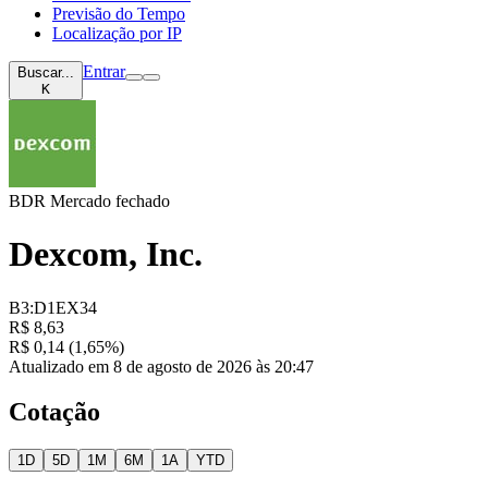
Previsão do Tempo
Localização por IP
Entrar
Buscar...
K
BDR
Mercado fechado
Dexcom, Inc.
B3:D1EX34
R$ 8,63
R$ 0,14 (1,65%)
Atualizado em 8 de agosto de 2026 às 20:47
Cotação
1D
5D
1M
6M
1A
YTD