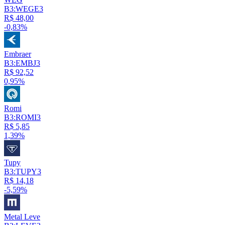
B3:WEGE3
R$ 48,00
-0,83%
Embraer
B3:EMBJ3
R$ 92,52
0,95%
Romi
B3:ROMI3
R$ 5,85
1,39%
Tupy
B3:TUPY3
R$ 14,18
-5,59%
Metal Leve