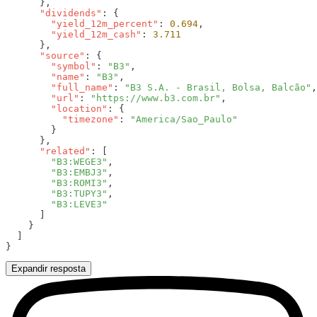
      "dividends"
        "yield_12m_percent"
: 
0.694
        "yield_12m_cash"
: 
      "source"
        "symbol"
: 
"B3"
        "name"
: 
"B3"
        "full_name"
: 
"B3 S.A. - Brasil, Bolsa, Balcão"
        "url"
: 
"https://www.b3.com.br"
        "location"
          "timezone"
: 
      "related"
        "B3:WEGE3"
        "B3:EMBJ3"
        "B3:ROMI3"
        "B3:TUPY3"
Expandir resposta