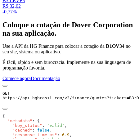
B3:LEVE3
R$ 32,02
-0,77%
Coloque a cotação de
Dover Corporation
na sua aplicação.
Use a API da HG Finance para colocar a cotação da
D1OV34
no
seu site, sistema ou aplicativo.
É fácil, rápido e sem burocracia. Implemente na sua linguagem de
programação favorita.
Comece agora
Documentação
GET
https://api.hgbrasil.com
/v2/finance/quotes
?
tickers
=
B3:D
  "metadata"
    "key_status"
: 
"valid"
    "cached"
: 
false
    "response_time_ms"
: 
6.9