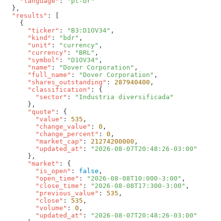
    "language"
: 
  "results"
      "ticker"
: 
"B3:D1OV34"
      "kind"
: 
"bdr"
      "unit"
: 
"currency"
      "currency"
: 
"BRL"
      "symbol"
: 
"D1OV34"
      "name"
: 
"Dover Corporation"
      "full_name"
: 
"Dover Corporation"
      "shares_outstanding"
: 
287940400
      "classification"
        "sector"
: 
      "quote"
        "value"
: 
535
        "change_value"
: 
0
        "change_percent"
: 
0
        "market_cap"
: 
21274200000
        "updated_at"
: 
      "market"
        "is_open"
: 
false
        "open_time"
: 
"2026-08-08T10:000-3:00"
        "close_time"
: 
"2026-08-08T17:300-3:00"
        "previous_value"
: 
535
        "close"
: 
535
        "volume"
: 
0
        "updated_at"
: 