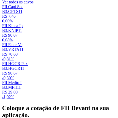
Ver todos os ativos
FII Capi Sec
B3:CPTS11
R$ 7,46
0,00%
FII Kinea Ip
B3:KNIP11
R$ 90,07
0,08%
FII Fator Ve
B3:VRTA11
R$ 70,60
-0,81%
FII HGCR Pax
B3:HGCR11
R$ 90,67
-0,30%
FII Merito I
B3:MFII11
R$ 29,00
-1,02%
Coloque a cotação de
FII Devant
na sua
aplicação.