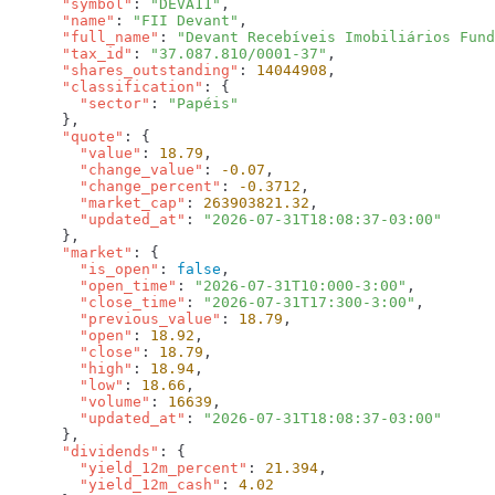
      "symbol"
: 
"DEVA11"
      "name"
: 
"FII Devant"
      "full_name"
: 
"Devant Recebíveis Imobiliários Fund
      "tax_id"
: 
"37.087.810/0001-37"
      "shares_outstanding"
: 
14044908
      "classification"
        "sector"
: 
      "quote"
        "value"
: 
18.79
        "change_value"
: 
-0.07
        "change_percent"
: 
-0.3712
        "market_cap"
: 
263903821.32
        "updated_at"
: 
      "market"
        "is_open"
: 
false
        "open_time"
: 
"2026-07-31T10:000-3:00"
        "close_time"
: 
"2026-07-31T17:300-3:00"
        "previous_value"
: 
18.79
        "open"
: 
18.92
        "close"
: 
18.79
        "high"
: 
18.94
        "low"
: 
18.66
        "volume"
: 
16639
        "updated_at"
: 
      "dividends"
        "yield_12m_percent"
: 
21.394
        "yield_12m_cash"
: 