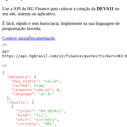
Use a API da HG Finance para colocar a cotação da
DEVA11
no
seu site, sistema ou aplicativo.
É fácil, rápido e sem burocracia. Implemente na sua linguagem de
programação favorita.
Comece agora
Documentação
GET
https://api.hgbrasil.com
/v2/finance/quotes
?
tickers
=
B3:D
  "metadata"
    "key_status"
: 
"valid"
    "cached"
: 
true
    "response_time_ms"
: 
0
    "language"
: 
  "results"
      "ticker"
: 
"B3:DEVA11"
      "kind"
: 
"fii"
      "unit"
: 
"currency"
      "currency"
: 
"BRL"