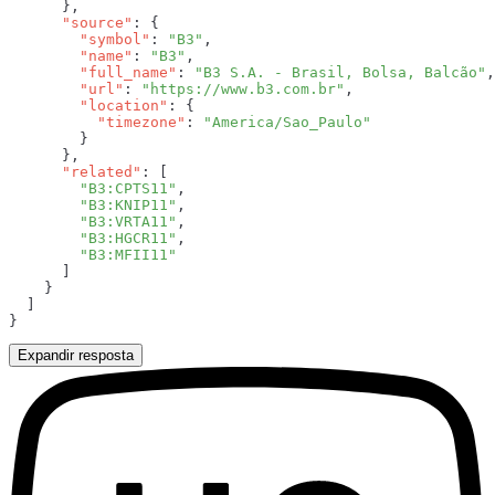
      "source"
        "symbol"
: 
"B3"
        "name"
: 
"B3"
        "full_name"
: 
"B3 S.A. - Brasil, Bolsa, Balcão"
        "url"
: 
"https://www.b3.com.br"
        "location"
          "timezone"
: 
      "related"
        "B3:CPTS11"
        "B3:KNIP11"
        "B3:VRTA11"
        "B3:HGCR11"
Expandir resposta