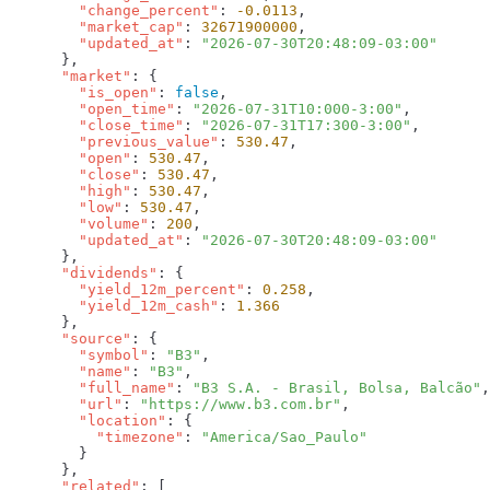
        "change_percent"
: 
-0.0113
        "market_cap"
: 
32671900000
        "updated_at"
: 
      "market"
        "is_open"
: 
false
        "open_time"
: 
"2026-07-31T10:000-3:00"
        "close_time"
: 
"2026-07-31T17:300-3:00"
        "previous_value"
: 
530.47
        "open"
: 
530.47
        "close"
: 
530.47
        "high"
: 
530.47
        "low"
: 
530.47
        "volume"
: 
200
        "updated_at"
: 
      "dividends"
        "yield_12m_percent"
: 
0.258
        "yield_12m_cash"
: 
      "source"
        "symbol"
: 
"B3"
        "name"
: 
"B3"
        "full_name"
: 
"B3 S.A. - Brasil, Bolsa, Balcão"
        "url"
: 
"https://www.b3.com.br"
        "location"
          "timezone"
: 
      "related"