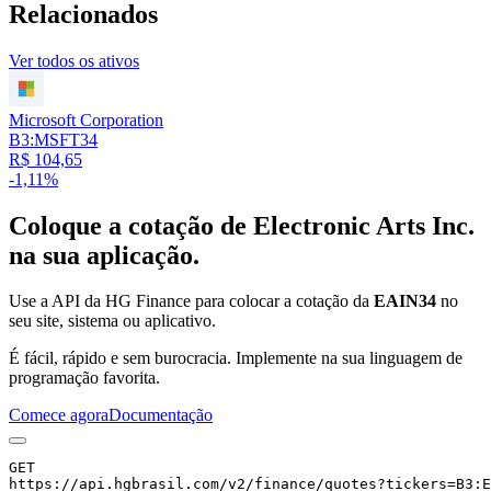
Relacionados
Ver todos os ativos
Microsoft Corporation
B3:MSFT34
R$ 104,65
-1,11%
Coloque a cotação de
Electronic Arts Inc.
na sua aplicação.
Use a API da HG Finance para colocar a cotação da
EAIN34
no
seu site, sistema ou aplicativo.
É fácil, rápido e sem burocracia. Implemente na sua linguagem de
programação favorita.
Comece agora
Documentação
GET
https://api.hgbrasil.com
/v2/finance/quotes
?
tickers
=
B3:E