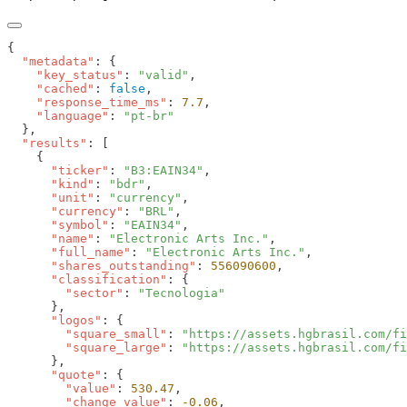
  "metadata"
    "key_status"
: 
"valid"
    "cached"
: 
false
    "response_time_ms"
: 
7.7
    "language"
: 
  "results"
      "ticker"
: 
"B3:EAIN34"
      "kind"
: 
"bdr"
      "unit"
: 
"currency"
      "currency"
: 
"BRL"
      "symbol"
: 
"EAIN34"
      "name"
: 
"Electronic Arts Inc."
      "full_name"
: 
"Electronic Arts Inc."
      "shares_outstanding"
: 
556090600
      "classification"
        "sector"
: 
      "logos"
        "square_small"
: 
"https://assets.hgbrasil.com/fi
        "square_large"
: 
      "quote"
        "value"
: 
530.47
        "change_value"
: 
-0.06