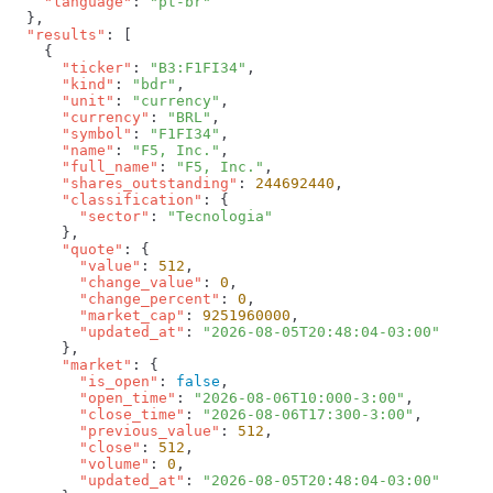
    "language"
: 
  "results"
      "ticker"
: 
"B3:F1FI34"
      "kind"
: 
"bdr"
      "unit"
: 
"currency"
      "currency"
: 
"BRL"
      "symbol"
: 
"F1FI34"
      "name"
: 
"F5, Inc."
      "full_name"
: 
"F5, Inc."
      "shares_outstanding"
: 
244692440
      "classification"
        "sector"
: 
      "quote"
        "value"
: 
512
        "change_value"
: 
0
        "change_percent"
: 
0
        "market_cap"
: 
9251960000
        "updated_at"
: 
      "market"
        "is_open"
: 
false
        "open_time"
: 
"2026-08-06T10:000-3:00"
        "close_time"
: 
"2026-08-06T17:300-3:00"
        "previous_value"
: 
512
        "close"
: 
512
        "volume"
: 
0
        "updated_at"
: 