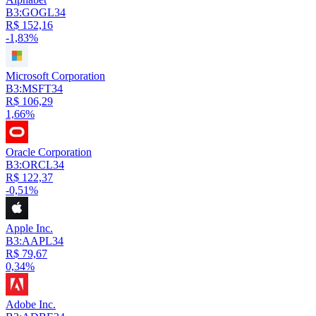
B3:GOGL34
R$ 152,16
-1,83%
Microsoft Corporation
B3:MSFT34
R$ 106,29
1,66%
Oracle Corporation
B3:ORCL34
R$ 122,37
-0,51%
Apple Inc.
B3:AAPL34
R$ 79,67
0,34%
Adobe Inc.