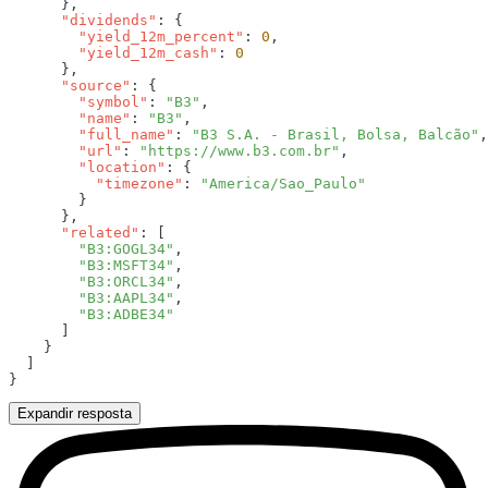
      "dividends"
        "yield_12m_percent"
: 
0
        "yield_12m_cash"
: 
      "source"
        "symbol"
: 
"B3"
        "name"
: 
"B3"
        "full_name"
: 
"B3 S.A. - Brasil, Bolsa, Balcão"
        "url"
: 
"https://www.b3.com.br"
        "location"
          "timezone"
: 
      "related"
        "B3:GOGL34"
        "B3:MSFT34"
        "B3:ORCL34"
        "B3:AAPL34"
Expandir resposta