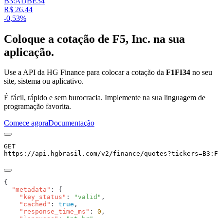
B3:ADBE34
R$ 26,44
-0,53%
Coloque a cotação de
F5, Inc.
na sua
aplicação.
Use a API da HG Finance para colocar a cotação da
F1FI34
no seu
site, sistema ou aplicativo.
É fácil, rápido e sem burocracia. Implemente na sua linguagem de
programação favorita.
Comece agora
Documentação
GET
https://api.hgbrasil.com
/v2/finance/quotes
?
tickers
=
B3:F
  "metadata"
    "key_status"
: 
"valid"
    "cached"
: 
true
    "response_time_ms"
: 
0