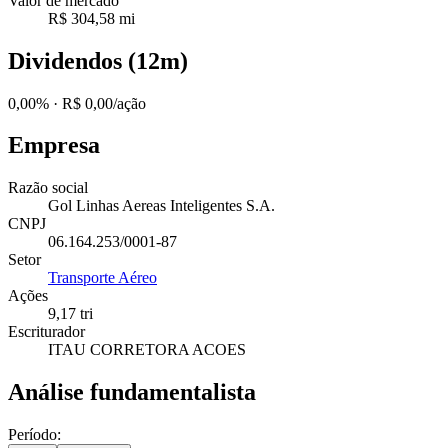
Valor de mercado
R$ 304,58 mi
Dividendos (12m)
0,00%
· R$ 0,00/ação
Empresa
Razão social
Gol Linhas Aereas Inteligentes S.A.
CNPJ
06.164.253/0001-87
Setor
Transporte Aéreo
Ações
9,17 tri
Escriturador
ITAU CORRETORA ACOES
Análise fundamentalista
Período: