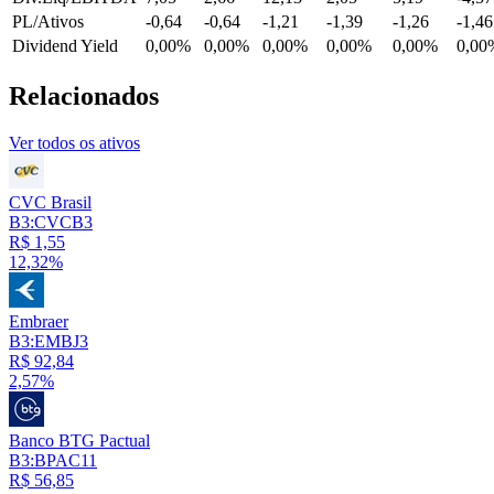
PL/Ativos
-0,64
-0,64
-1,21
-1,39
-1,26
-1,46
Dividend Yield
0,00%
0,00%
0,00%
0,00%
0,00%
0,00
Relacionados
Ver todos os ativos
CVC Brasil
B3:CVCB3
R$ 1,55
12,32%
Embraer
B3:EMBJ3
R$ 92,84
2,57%
Banco BTG Pactual
B3:BPAC11
R$ 56,85