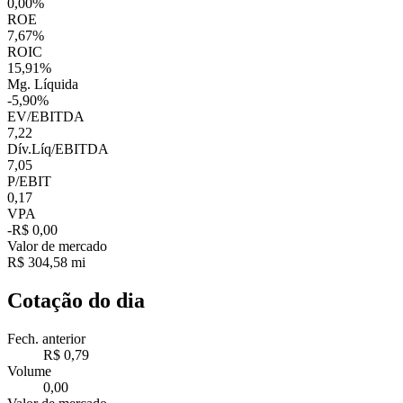
0,00%
ROE
7,67%
ROIC
15,91%
Mg. Líquida
-5,90%
EV/EBITDA
7,22
Dív.Líq/EBITDA
7,05
P/EBIT
0,17
VPA
-R$ 0,00
Valor de mercado
R$ 304,58 mi
Cotação do dia
Fech. anterior
R$ 0,79
Volume
0,00