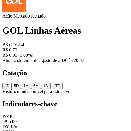
Ação
Mercado fechado
GOL Linhas Aéreas
B3:GOLL4
R$ 0,79
R$ 0,00 (0,00%)
Atualizado em 5 de agosto de 2026 às 20:47
Cotação
1D
5D
1M
6M
1A
YTD
Histórico indisponível para este ativo.
Indicadores-chave
P/VP
-395,00
DY 12m