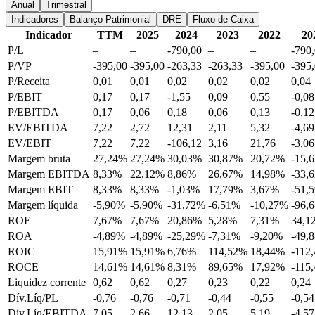
Anual
Trimestral
Indicadores
Balanço Patrimonial
DRE
Fluxo de Caixa
Indicador
TTM
2025
2024
2023
2022
20
P/L
–
–
-790,00
–
–
-790
P/VP
-395,00
-395,00
-263,33
-263,33
-395,00
-395
P/Receita
0,01
0,01
0,02
0,02
0,02
0,04
P/EBIT
0,17
0,17
-1,55
0,09
0,55
-0,08
P/EBITDA
0,17
0,06
0,18
0,06
0,13
-0,12
EV/EBITDA
7,22
2,72
12,31
2,11
5,32
-4,69
EV/EBIT
7,22
7,22
-106,12
3,16
21,76
-3,06
Margem bruta
27,24%
27,24%
30,03%
30,87%
20,72%
-15,
Margem EBITDA
8,33%
22,12%
8,86%
26,67%
14,98%
-33,
Margem EBIT
8,33%
8,33%
-1,03%
17,79%
3,67%
-51,
Margem líquida
-5,90%
-5,90%
-31,72%
-6,51%
-10,27%
-96,
ROE
7,67%
7,67%
20,86%
5,28%
7,31%
34,1
ROA
-4,89%
-4,89%
-25,29%
-7,31%
-9,20%
-49,
ROIC
15,91%
15,91%
6,76%
114,52%
18,44%
-112
ROCE
14,61%
14,61%
8,31%
89,65%
17,92%
-115
Liquidez corrente
0,62
0,62
0,27
0,23
0,22
0,24
Dív.Líq/PL
-0,76
-0,76
-0,71
-0,44
-0,55
-0,54
Dív.Líq/EBITDA
7,05
2,66
12,13
2,05
5,19
-4,57