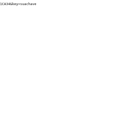
1CA34
&
key
=
suachave