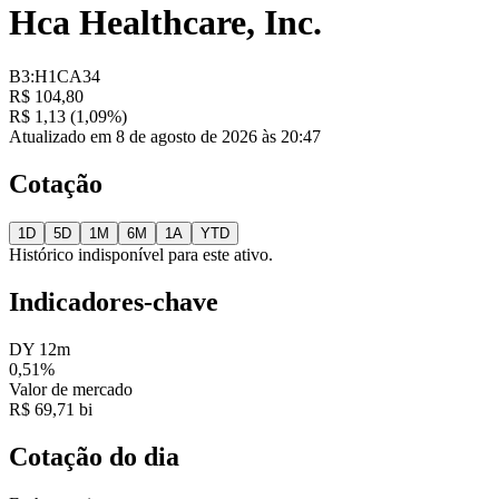
Hca Healthcare, Inc.
B3:H1CA34
R$ 104,80
R$ 1,13 (1,09%)
Atualizado em 8 de agosto de 2026 às 20:47
Cotação
1D
5D
1M
6M
1A
YTD
Histórico indisponível para este ativo.
Indicadores-chave
DY 12m
0,51%
Valor de mercado
R$ 69,71 bi
Cotação do dia