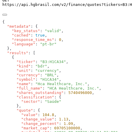
GET
https://api.hgbrasil.com
/v2/finance/quotes
?
tickers
=
B3:H
  "metadata"
    "key_status"
: 
"valid"
    "cached"
: 
true
    "response_time_ms"
: 
0
    "language"
: 
  "results"
      "ticker"
: 
"B3:H1CA34"
      "kind"
: 
"bdr"
      "unit"
: 
"currency"
      "currency"
: 
"BRL"
      "symbol"
: 
"H1CA34"
      "name"
: 
"Hca Healthcare, Inc."
      "full_name"
: 
"HCA Healthcare, Inc."
      "shares_outstanding"
: 
5740496000
      "classification"
        "sector"
: 
      "quote"
        "value"
: 
104.8
        "change_value"
: 
1.13
        "change_percent"
: 
1.09
        "market_cap"
: 
69705100000