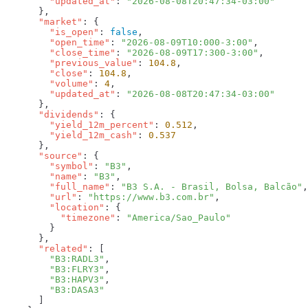
        "updated_at"
: 
      "market"
        "is_open"
: 
false
        "open_time"
: 
"2026-08-09T10:000-3:00"
        "close_time"
: 
"2026-08-09T17:300-3:00"
        "previous_value"
: 
104.8
        "close"
: 
104.8
        "volume"
: 
4
        "updated_at"
: 
      "dividends"
        "yield_12m_percent"
: 
0.512
        "yield_12m_cash"
: 
      "source"
        "symbol"
: 
"B3"
        "name"
: 
"B3"
        "full_name"
: 
"B3 S.A. - Brasil, Bolsa, Balcão"
        "url"
: 
"https://www.b3.com.br"
        "location"
          "timezone"
: 
      "related"
        "B3:RADL3"
        "B3:FLRY3"
        "B3:HAPV3"