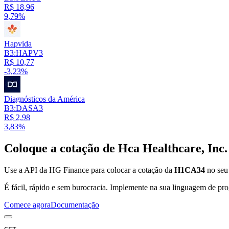
R$ 18,96
9,79%
Hapvida
B3:HAPV3
R$ 10,77
-3,23%
Diagnósticos da América
B3:DASA3
R$ 2,98
3,83%
Coloque a cotação de
Hca Healthcare, Inc.
Use a API da HG Finance para colocar a cotação da
H1CA34
no seu 
É fácil, rápido e sem burocracia. Implemente na sua linguagem de pro
Comece agora
Documentação