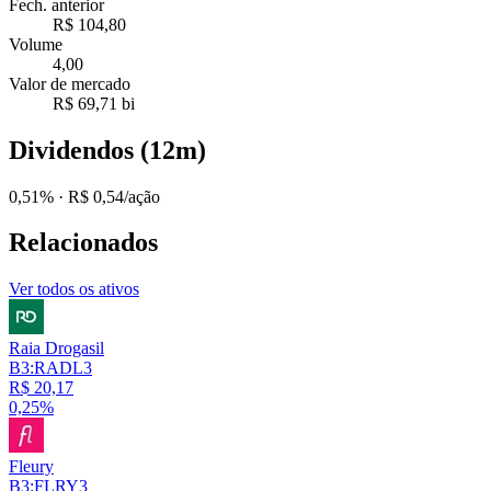
Fech. anterior
R$ 104,80
Volume
4,00
Valor de mercado
R$ 69,71 bi
Dividendos (12m)
0,51%
· R$ 0,54/ação
Relacionados
Ver todos os ativos
Raia Drogasil
B3:RADL3
R$ 20,17
0,25%
Fleury
B3:FLRY3