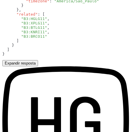
          "timezone"
: 
      "related"
        "B3:HGLG11"
        "B3:XPLG11"
        "B3:BTLG11"
        "B3:KNRI11"
Expandir resposta