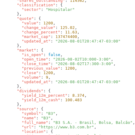
      "shares_outstanding"
: 
114562
      "classification"
        "sector"
: 
      "quote"
        "value"
: 
1200
        "change_value"
: 
125.02
        "change_percent"
: 
11.63
        "market_cap"
: 
137474400
        "updated_at"
: 
      "market"
        "is_open"
: 
false
        "open_time"
: 
"2026-08-02T10:000-3:00"
        "close_time"
: 
"2026-08-02T17:300-3:00"
        "previous_value"
: 
1200
        "close"
: 
1200
        "volume"
: 
9
        "updated_at"
: 
      "dividends"
        "yield_12m_percent"
: 
8.374
        "yield_12m_cash"
: 
      "source"
        "symbol"
: 
"B3"
        "name"
: 
"B3"
        "full_name"
: 
"B3 S.A. - Brasil, Bolsa, Balcão"
        "url"
: 
"https://www.b3.com.br"
        "location"