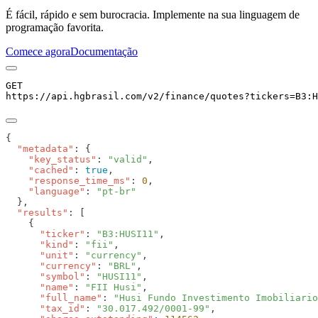
É fácil, rápido e sem burocracia. Implemente na sua linguagem de
programação favorita.
Comece agora
Documentação
GET
https://api.hgbrasil.com
/v2/finance/quotes
?
tickers
=
B3:H
  "metadata"
    "key_status"
: 
"valid"
    "cached"
: 
true
    "response_time_ms"
: 
0
    "language"
: 
  "results"
      "ticker"
: 
"B3:HUSI11"
      "kind"
: 
"fii"
      "unit"
: 
"currency"
      "currency"
: 
"BRL"
      "symbol"
: 
"HUSI11"
      "name"
: 
"FII Husi"
      "full_name"
: 
"Husi Fundo Investimento Imobiliario
      "tax_id"
: 
"30.017.492/0001-99"