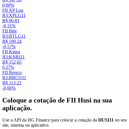
0,00%
FII XP Log
B3:XPLG11
R$ 90,83
-0,31%
FII Btlg
B3:BTLG11
R$ 100,24
-0,57%
FII Kinea
B3:KNRI11
R$ 152,65
0,27%
FII Bresco
B3:BRCO11
R$ 113,23
-0,66%
Coloque a cotação de
FII Husi
na sua
aplicação.
Use a API da HG Finance para colocar a cotação da
HUSI11
no seu
site, sistema ou aplicativo.