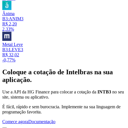
Ânima
B3:ANIM3
R$ 2,20
2,33%
Metal Leve
B3:LEVE3
R$ 32,02
-0,77%
Coloque a cotação de
Intelbras
na sua
aplicação.
Use a API da HG Finance para colocar a cotação da
INTB3
no seu
site, sistema ou aplicativo.
É fácil, rápido e sem burocracia. Implemente na sua linguagem de
programação favorita.
Comece agora
Documentação