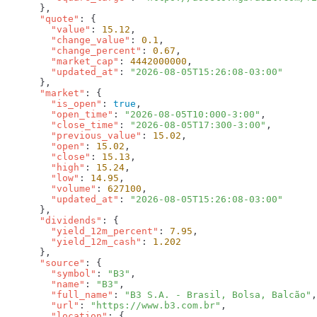
      "quote"
        "value"
: 
15.12
        "change_value"
: 
0.1
        "change_percent"
: 
0.67
        "market_cap"
: 
4442000000
        "updated_at"
: 
      "market"
        "is_open"
: 
true
        "open_time"
: 
"2026-08-05T10:000-3:00"
        "close_time"
: 
"2026-08-05T17:300-3:00"
        "previous_value"
: 
15.02
        "open"
: 
15.02
        "close"
: 
15.13
        "high"
: 
15.24
        "low"
: 
14.95
        "volume"
: 
627100
        "updated_at"
: 
      "dividends"
        "yield_12m_percent"
: 
7.95
        "yield_12m_cash"
: 
      "source"
        "symbol"
: 
"B3"
        "name"
: 
"B3"
        "full_name"
: 
"B3 S.A. - Brasil, Bolsa, Balcão"
        "url"
: 
"https://www.b3.com.br"
        "location"