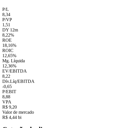
P/L
8,34
P/VP
1,51
DY 12m
8,22%
ROE
18,16%
ROIC
12,65%
Mg. Líquida
12,36%
EV/EBITDA
8,22
Dív.Líq/EBITDA
-0,65
P/EBIT
8,88
VPA
R$ 9,20
Valor de mercado
R$ 4,44 bi