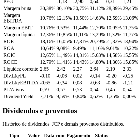
PEG
–
-1,18
-2,90
0,64
0,31
1,21
Margem bruta
30,38%
30,10%
30,75%
31,12%
28,39%
29,45%
Margem
10,76%
12,15%
13,50%
14,63%
12,59%
13,06%
EBITDA
Margem EBIT
10,76%
9,53%
11,44%
12,70%
10,95%
11,75%
Margem líquida
12,36%
10,85%
11,11%
13,29%
11,32%
11,77%
ROE
18,16%
16,05%
17,81%
20,79%
21,32%
18,94%
ROA
10,64%
9,08%
9,49%
11,16%
9,61%
10,22%
ROIC
12,65%
11,49%
14,81%
15,63%
14,58%
15,55%
ROCE
12,79%
11,41%
14,43%
14,80%
14,30%
15,85%
Liquidez corrente
2,65
2,42
2,27
2,64
2,19
2,33
Dív.Líq/PL
-0,10
-0,06
0,02
-0,14
-0,20
-0,25
Dív.Líq/EBITDA
-0,65
-0,34
0,08
-0,63
-0,86
-1,21
PL/Ativos
0,59
0,57
0,53
0,54
0,45
0,54
Dividend Yield
7,71%
9,59%
0,84%
0,62%
1,35%
0,00%
Dividendos e proventos
Histórico de dividendos, JCP e demais proventos distribuídos.
Tipo
Valor
Data com
Pagamento
Status