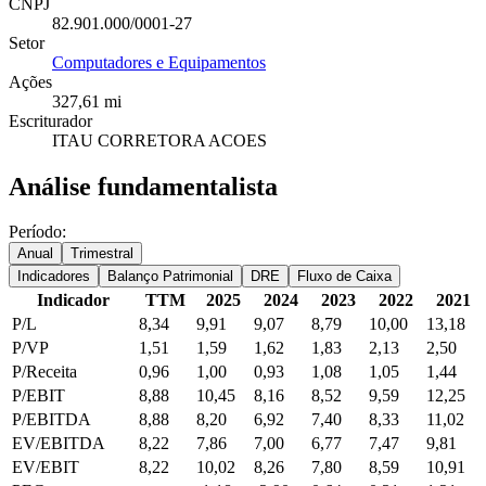
CNPJ
82.901.000/0001-27
Setor
Computadores e Equipamentos
Ações
327,61 mi
Escriturador
ITAU CORRETORA ACOES
Análise fundamentalista
Período:
Anual
Trimestral
Indicadores
Balanço Patrimonial
DRE
Fluxo de Caixa
Indicador
TTM
2025
2024
2023
2022
2021
P/L
8,34
9,91
9,07
8,79
10,00
13,18
P/VP
1,51
1,59
1,62
1,83
2,13
2,50
P/Receita
0,96
1,00
0,93
1,08
1,05
1,44
P/EBIT
8,88
10,45
8,16
8,52
9,59
12,25
P/EBITDA
8,88
8,20
6,92
7,40
8,33
11,02
EV/EBITDA
8,22
7,86
7,00
6,77
7,47
9,81
EV/EBIT
8,22
10,02
8,26
7,80
8,59
10,91