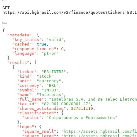
GET
https://api.hgbrasil.com
/v2/finance/quotes
?
tickers
=
B3:I
  "metadata"
    "key_status"
: 
"valid"
    "cached"
: 
true
    "response_time_ms"
: 
0
    "language"
: 
  "results"
      "ticker"
: 
"B3:INTB3"
      "kind"
: 
"stock"
      "unit"
: 
"currency"
      "currency"
: 
"BRL"
      "symbol"
: 
"INTB3"
      "name"
: 
"Intelbras"
      "full_name"
: 
"Intelbras S.A. Ind De Telec Eletron
      "tax_id"
: 
"82.901.000/0001-27"
      "shares_outstanding"
: 
327611110
      "classification"
        "sector"
: 
      "logos"
        "square_small"
: 
"https://assets.hgbrasil.com/fi
        "square_large"
: 