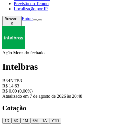
Previsão do Tempo
Localização por IP
Entrar
Buscar...
K
Ação
Mercado fechado
Intelbras
B3:INTB3
R$ 14,63
R$ 0,00 (0,00%)
Atualizado em 7 de agosto de 2026 às 20:48
Cotação
1D
5D
1M
6M
1A
YTD