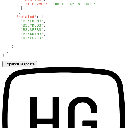
          "timezone"
: 
      "related"
        "B3:COGN3"
        "B3:YDUQ3"
        "B3:SEER3"
        "B3:ANIM3"
Expandir resposta