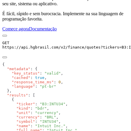
seu site, sistema ou aplicativo.
É fácil, rápido e sem burocracia. Implemente na sua linguagem de
programação favorita.
Comece agora
Documentação
GET
https://api.hgbrasil.com
/v2/finance/quotes
?
tickers
=
B3:I
  "metadata"
    "key_status"
: 
"valid"
    "cached"
: 
true
    "response_time_ms"
: 
0
    "language"
: 
  "results"
      "ticker"
: 
"B3:INTU34"
      "kind"
: 
"bdr"
      "unit"
: 
"currency"
      "currency"
: 
"BRL"
      "symbol"
: 
"INTU34"
      "name"
: 
"Intuit Inc."
      "full_name"
: 
"Intuit Inc."