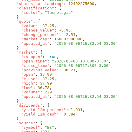
      "shares_outstanding"
: 
12402275600
      "classification"
        "sector"
: 
      "quote"
        "value"
: 
37.25
        "change_value"
: 
-0.96
        "change_percent"
: 
-2.51
        "market_cap"
: 
150802000000
        "updated_at"
: 
      "market"
        "is_open"
: 
true
        "open_time"
: 
"2026-08-06T10:000-3:00"
        "close_time"
: 
"2026-08-06T17:300-3:00"
        "previous_value"
: 
38.21
        "open"
: 
37.99
        "close"
: 
37.25
        "high"
: 
37.99
        "low"
: 
36.78
        "volume"
: 
229
        "updated_at"
: 
      "dividends"
        "yield_12m_percent"
: 
1.031
        "yield_12m_cash"
: 
      "source"
        "symbol"
: 
"B3"
        "name"
: 
"B3"