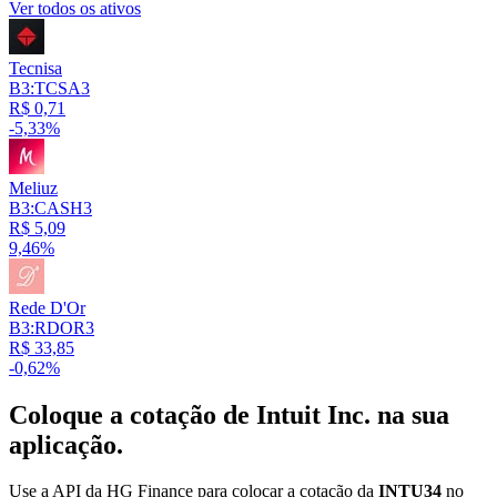
Ver todos os ativos
Tecnisa
B3:TCSA3
R$ 0,71
-5,33%
Meliuz
B3:CASH3
R$ 5,09
9,46%
Rede D'Or
B3:RDOR3
R$ 33,85
-0,62%
Coloque a cotação de
Intuit Inc.
na sua
aplicação.
Use a API da HG Finance para colocar a cotação da
INTU34
no