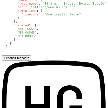
        "full_name"
: 
"B3 S.A. - Brasil, Bolsa, Balcão"
        "url"
: 
"https://www.b3.com.br"
        "location"
          "timezone"
: 
      "related"
        "B3:TCSA3"
        "B3:CASH3"
Expandir resposta