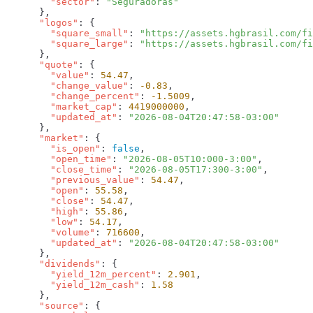
        "sector"
: 
      "logos"
        "square_small"
: 
"https://assets.hgbrasil.com/fi
        "square_large"
: 
      "quote"
        "value"
: 
54.47
        "change_value"
: 
-0.83
        "change_percent"
: 
-1.5009
        "market_cap"
: 
4419000000
        "updated_at"
: 
      "market"
        "is_open"
: 
false
        "open_time"
: 
"2026-08-05T10:000-3:00"
        "close_time"
: 
"2026-08-05T17:300-3:00"
        "previous_value"
: 
54.47
        "open"
: 
55.58
        "close"
: 
54.47
        "high"
: 
55.86
        "low"
: 
54.17
        "volume"
: 
716600
        "updated_at"
: 
      "dividends"
        "yield_12m_percent"
: 
2.901
        "yield_12m_cash"
: 
      "source"