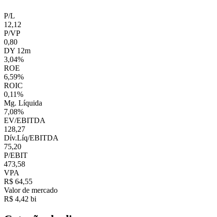
P/L
12,12
P/VP
0,80
DY 12m
3,04%
ROE
6,59%
ROIC
0,11%
Mg. Líquida
7,08%
EV/EBITDA
128,27
Dív.Líq/EBITDA
75,20
P/EBIT
473,58
VPA
R$ 64,55
Valor de mercado
R$ 4,42 bi