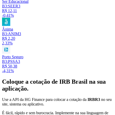
Ser Educacional
B3:SEER3
R$ 12,11
-0,41%
Ânima
B3:ANIM3
R$ 2,20
2,33%
Porto Seguro
B3:PSSA3
R$ 50,38
-4,31%
Coloque a cotação de
IRB Brasil
na sua
aplicação.
Use a API da HG Finance para colocar a cotação da
IRBR3
no seu
site, sistema ou aplicativo.
É fácil, rápido e sem burocracia. Implemente na sua linguagem de