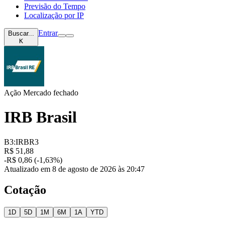
Previsão do Tempo
Localização por IP
Entrar
Buscar...
K
Ação
Mercado fechado
IRB Brasil
B3:IRBR3
R$ 51,88
-R$ 0,86 (-1,63%)
Atualizado em 8 de agosto de 2026 às 20:47
Cotação
1D
5D
1M
6M
1A
YTD