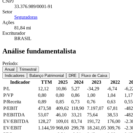
CNPJ
33.376.989/0001-91
Setor
Seguradoras
Ações
81,84 mi
Escriturador
BRASIL
Análise fundamentalista
Período:
Anual
Trimestral
Indicadores
Balanço Patrimonial
DRE
Fluxo de Caixa
Indicador
TTM
2025
2024
2023
2022
2
P/L
12,12
10,86
5,27
-34,29
-6,74
-6,2
P/VP
0,80
0,80
0,86
1,00
1,04
1,17
P/Receita
0,89
0,85
0,73
0,76
0,63
0,55
P/EBIT
473,58
409,62
118,90
7.197,07
67,81
-482
P/EBITDA
53,07
46,10
33,21
75,64
38,53
-482
EV/EBITDA
128,27
109,01
83,74
191,72
176,00
-2.3
EV/EBIT
1.144,59
968,60
299,78
18.241,05
309,76
-2.3