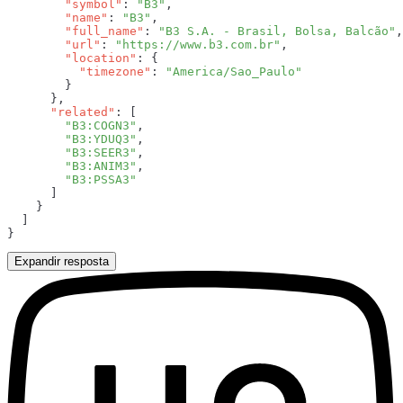
        "symbol"
: 
"B3"
        "name"
: 
"B3"
        "full_name"
: 
"B3 S.A. - Brasil, Bolsa, Balcão"
        "url"
: 
"https://www.b3.com.br"
        "location"
          "timezone"
: 
      "related"
        "B3:COGN3"
        "B3:YDUQ3"
        "B3:SEER3"
        "B3:ANIM3"
Expandir resposta