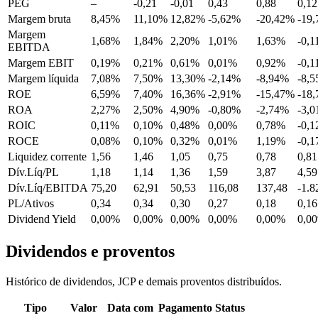
PEG
–
-0,21
-0,01
0,43
0,88
0,12
Margem bruta
8,45%
11,10%
12,82%
-5,62%
-20,42%
-19
Margem
1,68%
1,84%
2,20%
1,01%
1,63%
-0,
EBITDA
Margem EBIT
0,19%
0,21%
0,61%
0,01%
0,92%
-0,
Margem líquida
7,08%
7,50%
13,30%
-2,14%
-8,94%
-8,
ROE
6,59%
7,40%
16,36%
-2,91%
-15,47%
-18
ROA
2,27%
2,50%
4,90%
-0,80%
-2,74%
-3,
ROIC
0,11%
0,10%
0,48%
0,00%
0,78%
-0,
ROCE
0,08%
0,10%
0,32%
0,01%
1,19%
-0,
Liquidez corrente
1,56
1,46
1,05
0,75
0,78
0,81
Dív.Líq/PL
1,18
1,14
1,36
1,59
3,87
4,59
Dív.Líq/EBITDA
75,20
62,91
50,53
116,08
137,48
-1.8
PL/Ativos
0,34
0,34
0,30
0,27
0,18
0,16
Dividend Yield
0,00%
0,00%
0,00%
0,00%
0,00%
0,0
Dividendos e proventos
Histórico de dividendos, JCP e demais proventos distribuídos.
Tipo
Valor
Data com
Pagamento
Status