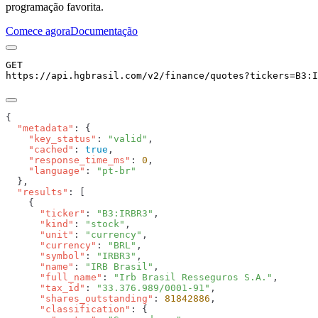
programação favorita.
Comece agora
Documentação
GET
https://api.hgbrasil.com
/v2/finance/quotes
?
tickers
=
B3:I
  "metadata"
    "key_status"
: 
"valid"
    "cached"
: 
true
    "response_time_ms"
: 
0
    "language"
: 
  "results"
      "ticker"
: 
"B3:IRBR3"
      "kind"
: 
"stock"
      "unit"
: 
"currency"
      "currency"
: 
"BRL"
      "symbol"
: 
"IRBR3"
      "name"
: 
"IRB Brasil"
      "full_name"
: 
"Irb Brasil Resseguros S.A."
      "tax_id"
: 
"33.376.989/0001-91"
      "shares_outstanding"
: 
81842886
      "classification"