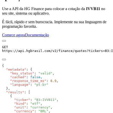
Use a API da HG Finance para colocar a cotação da
IVVB11
no
seu site, sistema ou aplicativo.
É fácil, rápido e sem burocracia. Implemente na sua linguagem de
programação favorita.
Comece agora
Documentação
GET
https://api.hgbrasil.com
/v2/finance/quotes
?
tickers
=
B3:I
  "metadata"
    "key_status"
: 
"valid"
    "cached"
: 
false
    "response_time_ms"
: 
6.9
    "language"
: 
  "results"
      "ticker"
: 
"B3:IVVB11"
      "kind"
: 
"etf"
      "unit"
: 
"currency"
      "currency"
: 
"BRL"