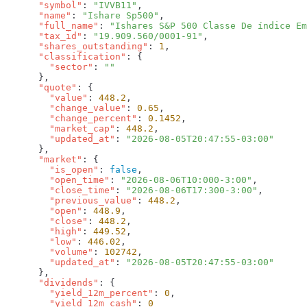
      "symbol"
: 
"IVVB11"
      "name"
: 
"Ishare Sp500"
      "full_name"
: 
"Ishares S&P 500 Classe De índice Em
      "tax_id"
: 
"19.909.560/0001-91"
      "shares_outstanding"
: 
1
      "classification"
        "sector"
: 
      "quote"
        "value"
: 
448.2
        "change_value"
: 
0.65
        "change_percent"
: 
0.1452
        "market_cap"
: 
448.2
        "updated_at"
: 
      "market"
        "is_open"
: 
false
        "open_time"
: 
"2026-08-06T10:000-3:00"
        "close_time"
: 
"2026-08-06T17:300-3:00"
        "previous_value"
: 
448.2
        "open"
: 
448.9
        "close"
: 
448.2
        "high"
: 
449.52
        "low"
: 
446.02
        "volume"
: 
102742
        "updated_at"
: 
      "dividends"
        "yield_12m_percent"
: 
0
        "yield_12m_cash"
: 