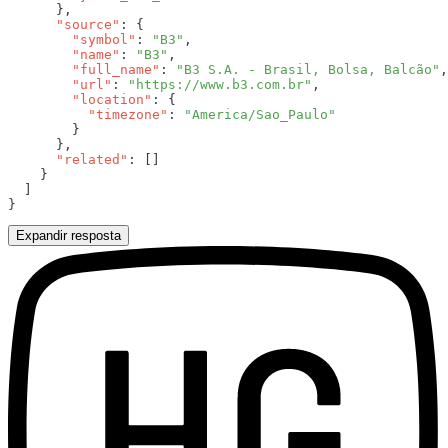
      "source"
        "symbol"
: 
"B3"
        "name"
: 
"B3"
        "full_name"
: 
"B3 S.A. - Brasil, Bolsa, Balcão"
        "url"
: 
"https://www.b3.com.br"
        "location"
          "timezone"
: 
      "related"
Expandir resposta