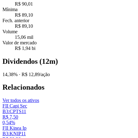
R$ 90,01
Mínima
R$ 89,10
Fech. anterior
R$ 89,10
Volume
15,06 mil
Valor de mercado
R$ 1,94 bi
Dividendos (12m)
14,38%
· R$ 12,89/ação
Relacionados
Ver todos os ativos
FII Capi Sec
B3:CPTS11
R$ 7,50
0,54%
FII Kinea Ip
B3:KNIP11