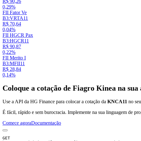
R$ 90,26
0,29%
FII Fator Ve
B3:VRTA11
R$ 70,64
0,04%
FII HGCR Pax
B3:HGCR11
R$ 90,87
0,22%
FII Merito I
B3:MFII11
R$ 28,84
0,14%
Coloque a cotação de
Fiagro Kinea
na sua 
Use a API da HG Finance para colocar a cotação da
KNCA11
no seu 
É fácil, rápido e sem burocracia. Implemente na sua linguagem de pro
Comece agora
Documentação
GET