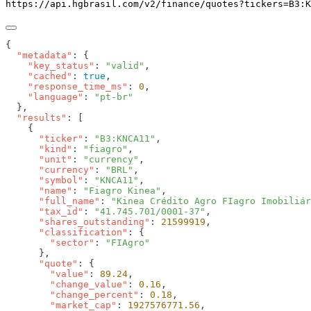
https://api.hgbrasil.com
/v2/finance/quotes
?
tickers
=
B3:K
  "metadata"
    "key_status"
: 
"valid"
    "cached"
: 
true
    "response_time_ms"
: 
0
    "language"
: 
  "results"
      "ticker"
: 
"B3:KNCA11"
      "kind"
: 
"fiagro"
      "unit"
: 
"currency"
      "currency"
: 
"BRL"
      "symbol"
: 
"KNCA11"
      "name"
: 
"Fiagro Kinea"
      "full_name"
: 
"Kinea Crédito Agro FIagro Imobiliár
      "tax_id"
: 
"41.745.701/0001-37"
      "shares_outstanding"
: 
21599919
      "classification"
        "sector"
: 
      "quote"
        "value"
: 
89.24
        "change_value"
: 
0.16
        "change_percent"
: 
0.18
        "market_cap"
: 
1927576771.56