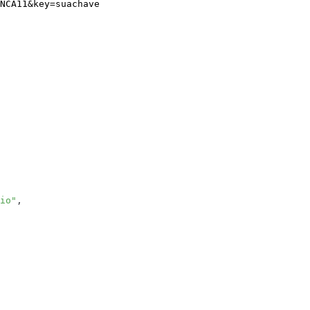
NCA11
&
key
=
suachave
io"