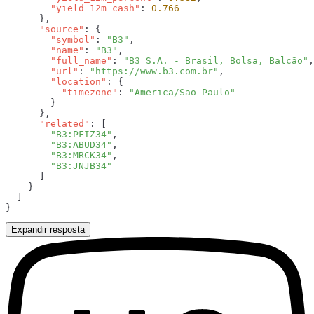
        "yield_12m_cash"
: 
      "source"
        "symbol"
: 
"B3"
        "name"
: 
"B3"
        "full_name"
: 
"B3 S.A. - Brasil, Bolsa, Balcão"
        "url"
: 
"https://www.b3.com.br"
        "location"
          "timezone"
: 
      "related"
        "B3:PFIZ34"
        "B3:ABUD34"
        "B3:MRCK34"
Expandir resposta