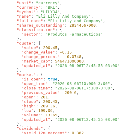
      "unit"
: 
"currency"
      "currency"
: 
"BRL"
      "symbol"
: 
"LILY34"
      "name"
: 
"Eli Lilly And Company"
      "full_name"
: 
"Eli Lilly and Company"
      "shares_outstanding"
: 
28344567000
      "classification"
        "sector"
: 
      "quote"
        "value"
: 
200.45
        "change_value"
: 
-0.15
        "change_percent"
: 
-0.0748
        "market_cap"
: 
546471000000
        "updated_at"
: 
      "market"
        "is_open"
: 
true
        "open_time"
: 
"2026-08-06T10:000-3:00"
        "close_time"
: 
"2026-08-06T17:300-3:00"
        "previous_value"
: 
200.6
        "open"
: 
201
        "close"
: 
200.45
        "high"
: 
209.36
        "low"
: 
199.06
        "volume"
: 
13365
        "updated_at"
: 
      "dividends"
        "yield_12m_percent"
: 
0.382