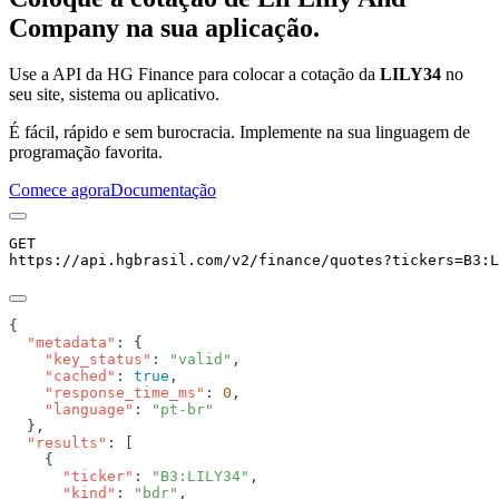
Company
na sua aplicação.
Use a API da HG Finance para colocar a cotação da
LILY34
no
seu site, sistema ou aplicativo.
É fácil, rápido e sem burocracia. Implemente na sua linguagem de
programação favorita.
Comece agora
Documentação
GET
https://api.hgbrasil.com
/v2/finance/quotes
?
tickers
=
B3:L
  "metadata"
    "key_status"
: 
"valid"
    "cached"
: 
true
    "response_time_ms"
: 
0
    "language"
: 
  "results"
      "ticker"
: 
"B3:LILY34"
      "kind"
: 
"bdr"