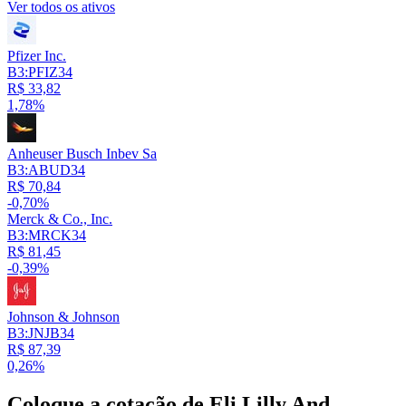
Ver todos os ativos
Pfizer Inc.
B3:PFIZ34
R$ 33,82
1,78%
Anheuser Busch Inbev Sa
B3:ABUD34
R$ 70,84
-0,70%
Merck & Co., Inc.
B3:MRCK34
R$ 81,45
-0,39%
Johnson & Johnson
B3:JNJB34
R$ 87,39
0,26%
Coloque a cotação de
Eli Lilly And