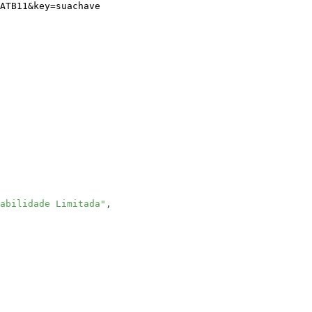
ATB11
&
key
=
suachave
abilidade Limitada"