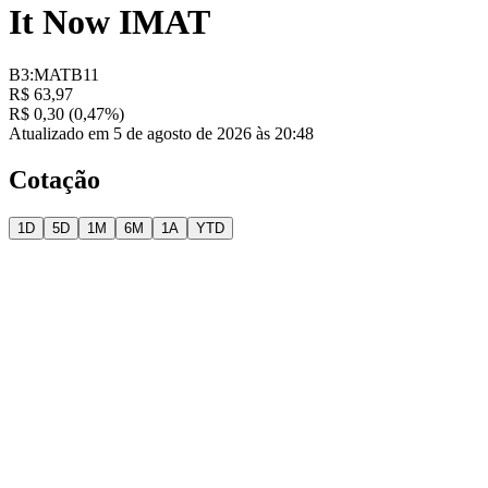
It Now IMAT
B3:MATB11
R$ 63,97
R$ 0,30 (0,47%)
Atualizado em 5 de agosto de 2026 às 20:48
Cotação
1D
5D
1M
6M
1A
YTD