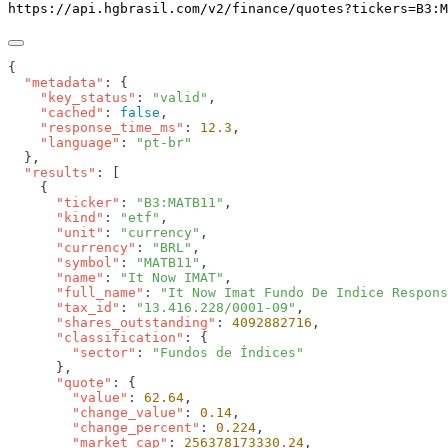
https://api.hgbrasil.com
/v2/finance/quotes
?
tickers
=
B3:M
  "metadata"
    "key_status"
: 
"valid"
    "cached"
: 
false
    "response_time_ms"
: 
12.3
    "language"
: 
  "results"
      "ticker"
: 
"B3:MATB11"
      "kind"
: 
"etf"
      "unit"
: 
"currency"
      "currency"
: 
"BRL"
      "symbol"
: 
"MATB11"
      "name"
: 
"It Now IMAT"
      "full_name"
: 
"It Now Imat Fundo De Indice Respons
      "tax_id"
: 
"13.416.228/0001-09"
      "shares_outstanding"
: 
4092882716
      "classification"
        "sector"
: 
      "quote"
        "value"
: 
62.64
        "change_value"
: 
0.14
        "change_percent"
: 
0.224
        "market_cap"
: 
256378173330.24