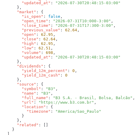
        "updated_at"
: 
      "market"
        "is_open"
: 
false
        "open_time"
: 
"2026-07-31T10:000-3:00"
        "close_time"
: 
"2026-07-31T17:300-3:00"
        "previous_value"
: 
62.64
        "open"
: 
62.95
        "close"
: 
62.64
        "high"
: 
62.95
        "low"
: 
62.51
        "volume"
: 
698
        "updated_at"
: 
      "dividends"
        "yield_12m_percent"
: 
0
        "yield_12m_cash"
: 
      "source"
        "symbol"
: 
"B3"
        "name"
: 
"B3"
        "full_name"
: 
"B3 S.A. - Brasil, Bolsa, Balcão"
        "url"
: 
"https://www.b3.com.br"
        "location"
          "timezone"
: 
      "related"