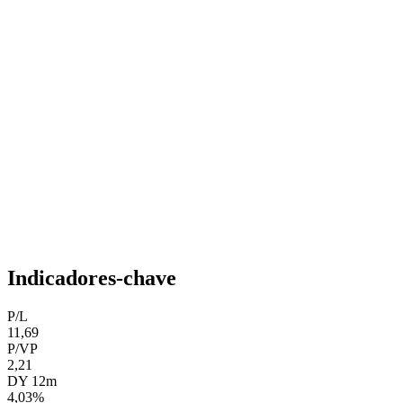
Indicadores-chave
P/L
11,69
P/VP
2,21
DY 12m
4,03%