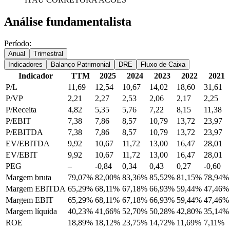
Análise fundamentalista
Período:
Anual
Trimestral
Indicadores
Balanço Patrimonial
DRE
Fluxo de Caixa
Indicador
TTM
2025
2024
2023
2022
2021
P/L
11,69
12,54
10,67
14,02
18,60
31,61
P/VP
2,21
2,27
2,53
2,06
2,17
2,25
P/Receita
4,82
5,35
5,76
7,22
8,15
11,38
P/EBIT
7,38
7,86
8,57
10,79
13,72
23,97
P/EBITDA
7,38
7,86
8,57
10,79
13,72
23,97
EV/EBITDA
9,92
10,67
11,72
13,00
16,47
28,01
EV/EBIT
9,92
10,67
11,72
13,00
16,47
28,01
PEG
–
-0,84
0,34
0,43
0,27
-0,60
Margem bruta
79,07%
82,00%
83,36%
85,52%
81,15%
78,94%
Margem EBITDA
65,29%
68,11%
67,18%
66,93%
59,44%
47,46%
Margem EBIT
65,29%
68,11%
67,18%
66,93%
59,44%
47,46%
Margem líquida
40,23%
41,66%
52,70%
50,28%
42,80%
35,14%
ROE
18,89%
18,12%
23,75%
14,72%
11,69%
7,11%