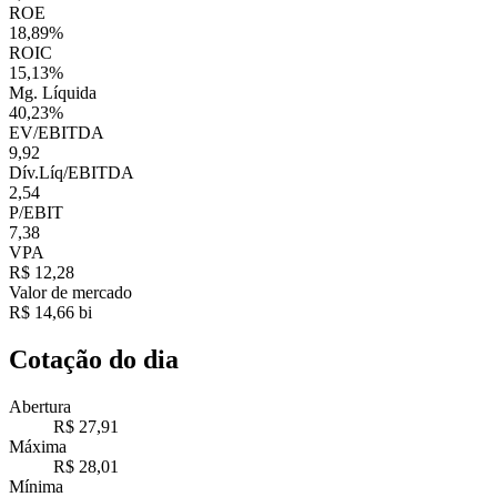
ROE
18,89%
ROIC
15,13%
Mg. Líquida
40,23%
EV/EBITDA
9,92
Dív.Líq/EBITDA
2,54
P/EBIT
7,38
VPA
R$ 12,28
Valor de mercado
R$ 14,66 bi
Cotação do dia
Abertura
R$ 27,91
Máxima
R$ 28,01
Mínima