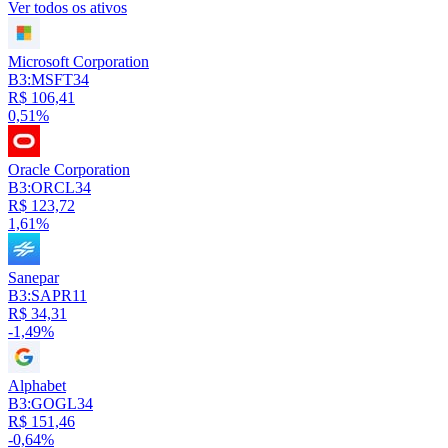
Ver todos os ativos
Microsoft Corporation
B3:MSFT34
R$ 106,41
0,51%
Oracle Corporation
B3:ORCL34
R$ 123,72
1,61%
Sanepar
B3:SAPR11
R$ 34,31
-1,49%
Alphabet
B3:GOGL34
R$ 151,46
-0,64%