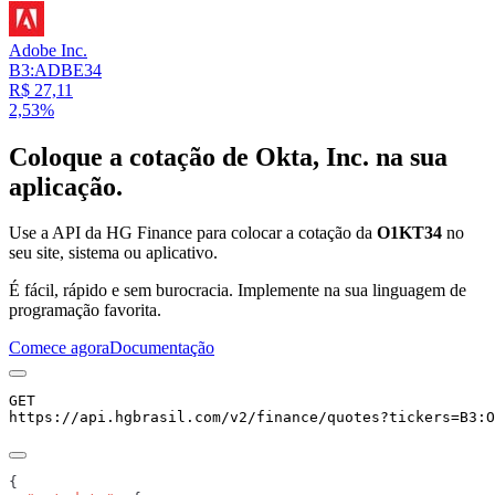
Adobe Inc.
B3:ADBE34
R$ 27,11
2,53%
Coloque a cotação de
Okta, Inc.
na sua
aplicação.
Use a API da HG Finance para colocar a cotação da
O1KT34
no
seu site, sistema ou aplicativo.
É fácil, rápido e sem burocracia. Implemente na sua linguagem de
programação favorita.
Comece agora
Documentação
GET
https://api.hgbrasil.com
/v2/finance/quotes
?
tickers
=
B3:O