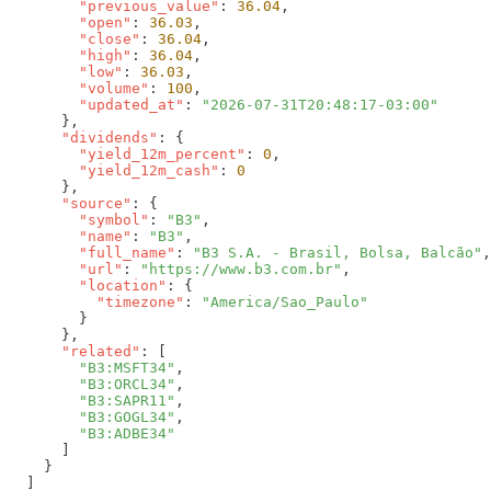
        "previous_value"
: 
36.04
        "open"
: 
36.03
        "close"
: 
36.04
        "high"
: 
36.04
        "low"
: 
36.03
        "volume"
: 
100
        "updated_at"
: 
      "dividends"
        "yield_12m_percent"
: 
0
        "yield_12m_cash"
: 
      "source"
        "symbol"
: 
"B3"
        "name"
: 
"B3"
        "full_name"
: 
"B3 S.A. - Brasil, Bolsa, Balcão"
        "url"
: 
"https://www.b3.com.br"
        "location"
          "timezone"
: 
      "related"
        "B3:MSFT34"
        "B3:ORCL34"
        "B3:SAPR11"
        "B3:GOGL34"