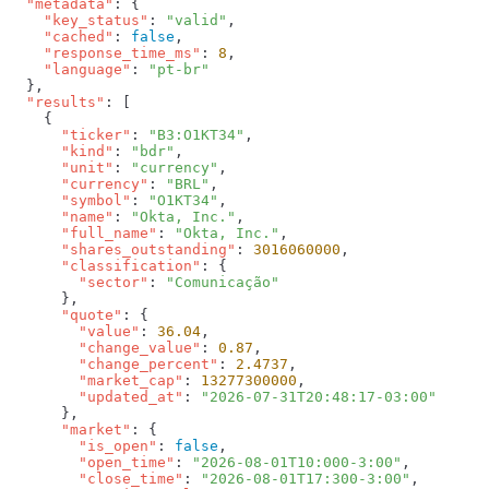
  "metadata"
    "key_status"
: 
"valid"
    "cached"
: 
false
    "response_time_ms"
: 
8
    "language"
: 
  "results"
      "ticker"
: 
"B3:O1KT34"
      "kind"
: 
"bdr"
      "unit"
: 
"currency"
      "currency"
: 
"BRL"
      "symbol"
: 
"O1KT34"
      "name"
: 
"Okta, Inc."
      "full_name"
: 
"Okta, Inc."
      "shares_outstanding"
: 
3016060000
      "classification"
        "sector"
: 
      "quote"
        "value"
: 
36.04
        "change_value"
: 
0.87
        "change_percent"
: 
2.4737
        "market_cap"
: 
13277300000
        "updated_at"
: 
      "market"
        "is_open"
: 
false
        "open_time"
: 
"2026-08-01T10:000-3:00"
        "close_time"
: 
"2026-08-01T17:300-3:00"