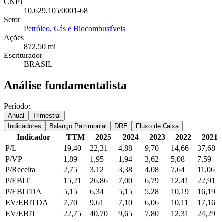
CNPJ
10.629.105/0001-68
Setor
Petróleo, Gás e Biocombustíveis
Ações
872,50 mi
Escriturador
BRASIL
Análise fundamentalista
Período:
Anual
Trimestral
Indicadores
Balanço Patrimonial
DRE
Fluxo de Caixa
Indicador
TTM
2025
2024
2023
2022
2021
P/L
19,40
22,31
4,88
9,70
14,66
37,68
P/VP
1,89
1,95
1,94
3,62
5,08
7,59
P/Receita
2,75
3,12
3,38
4,08
7,64
11,06
P/EBIT
15,21
26,86
7,00
6,79
12,41
22,91
P/EBITDA
5,15
6,34
5,15
5,28
10,19
16,19
EV/EBITDA
7,70
9,61
7,10
6,06
10,11
17,16
EV/EBIT
22,75
40,70
9,65
7,80
12,31
24,29