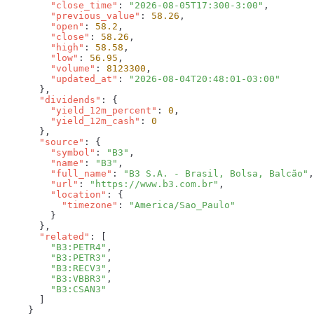
        "close_time"
: 
"2026-08-05T17:300-3:00"
        "previous_value"
: 
58.26
        "open"
: 
58.2
        "close"
: 
58.26
        "high"
: 
58.58
        "low"
: 
56.95
        "volume"
: 
8123300
        "updated_at"
: 
      "dividends"
        "yield_12m_percent"
: 
0
        "yield_12m_cash"
: 
      "source"
        "symbol"
: 
"B3"
        "name"
: 
"B3"
        "full_name"
: 
"B3 S.A. - Brasil, Bolsa, Balcão"
        "url"
: 
"https://www.b3.com.br"
        "location"
          "timezone"
: 
      "related"
        "B3:PETR4"
        "B3:PETR3"
        "B3:RECV3"
        "B3:VBBR3"