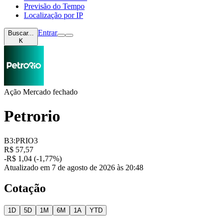
Previsão do Tempo
Localização por IP
Entrar
Buscar...
K
Ação
Mercado fechado
Petrorio
B3:PRIO3
R$ 57,57
-R$ 1,04 (-1,77%)
Atualizado em 7 de agosto de 2026 às 20:48
Cotação
1D
5D
1M
6M
1A
YTD