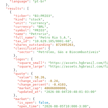
    "language"
: 
  "results"
      "ticker"
: 
"B3:PRIO3"
      "kind"
: 
"stock"
      "unit"
: 
"currency"
      "currency"
: 
"BRL"
      "symbol"
: 
"PRIO3"
      "name"
: 
"Petrorio"
      "full_name"
: 
"Petro Rio S.A."
      "tax_id"
: 
"10.629.105/0001-68"
      "shares_outstanding"
: 
872495263
      "classification"
        "sector"
: 
      "logos"
        "square_small"
: 
"https://assets.hgbrasil.com/fi
        "square_large"
: 
      "quote"
        "value"
: 
58.26
        "change_value"
: 
-0.24
        "change_percent"
: 
-0.4103
        "market_cap"
: 
48606000000
        "updated_at"
: 
      "market"
        "is_open"
: 
false
        "open_time"
: 
"2026-08-05T10:000-3:00"