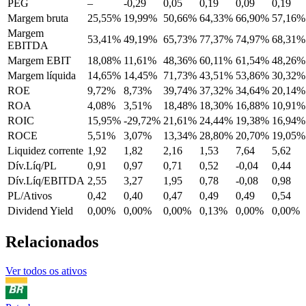
PEG
–
-0,29
0,05
0,19
0,09
0,19
Margem bruta
25,55%
19,99%
50,66%
64,33%
66,90%
57,16%
Margem
53,41%
49,19%
65,73%
77,37%
74,97%
68,31%
EBITDA
Margem EBIT
18,08%
11,61%
48,36%
60,11%
61,54%
48,26%
Margem líquida
14,65%
14,45%
71,73%
43,51%
53,86%
30,32%
ROE
9,72%
8,73%
39,74%
37,32%
34,64%
20,14%
ROA
4,08%
3,51%
18,48%
18,30%
16,88%
10,91%
ROIC
15,95%
-29,72%
21,61%
24,44%
19,38%
16,94%
ROCE
5,51%
3,07%
13,34%
28,80%
20,70%
19,05%
Liquidez corrente
1,92
1,82
2,16
1,53
7,64
5,62
Dív.Líq/PL
0,91
0,97
0,71
0,52
-0,04
0,44
Dív.Líq/EBITDA
2,55
3,27
1,95
0,78
-0,08
0,98
PL/Ativos
0,42
0,40
0,47
0,49
0,49
0,54
Dividend Yield
0,00%
0,00%
0,00%
0,13%
0,00%
0,00%
Relacionados
Ver todos os ativos