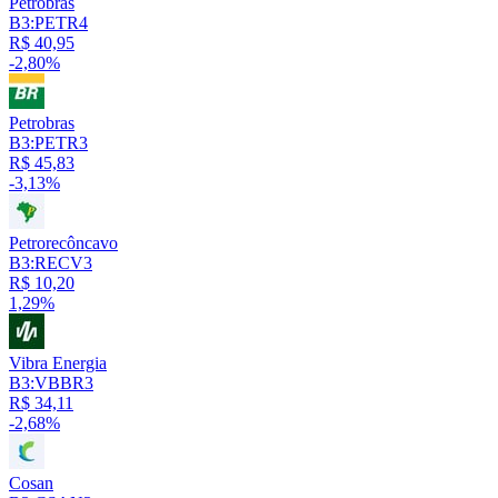
Petrobras
B3:PETR4
R$ 40,95
-2,80%
Petrobras
B3:PETR3
R$ 45,83
-3,13%
Petrorecôncavo
B3:RECV3
R$ 10,20
1,29%
Vibra Energia
B3:VBBR3
R$ 34,11
-2,68%
Cosan