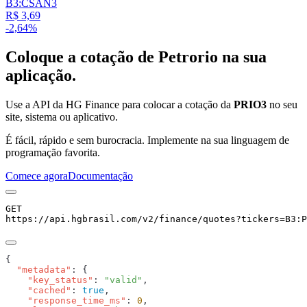
B3:CSAN3
R$ 3,69
-2,64%
Coloque a cotação de
Petrorio
na sua
aplicação.
Use a API da HG Finance para colocar a cotação da
PRIO3
no seu
site, sistema ou aplicativo.
É fácil, rápido e sem burocracia. Implemente na sua linguagem de
programação favorita.
Comece agora
Documentação
GET
https://api.hgbrasil.com
/v2/finance/quotes
?
tickers
=
B3:P
  "metadata"
    "key_status"
: 
"valid"
    "cached"
: 
true
    "response_time_ms"
: 
0