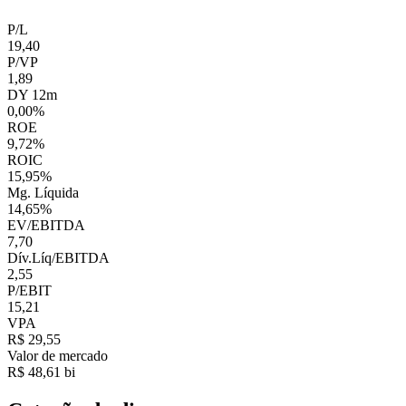
P/L
19,40
P/VP
1,89
DY 12m
0,00%
ROE
9,72%
ROIC
15,95%
Mg. Líquida
14,65%
EV/EBITDA
7,70
Dív.Líq/EBITDA
2,55
P/EBIT
15,21
VPA
R$ 29,55
Valor de mercado
R$ 48,61 bi