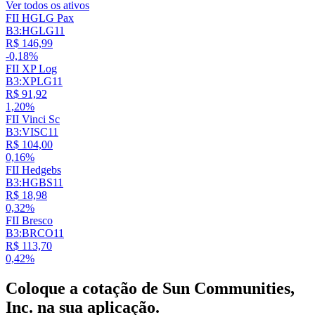
Ver todos os ativos
FII HGLG Pax
B3:HGLG11
R$ 146,99
-0,18%
FII XP Log
B3:XPLG11
R$ 91,92
1,20%
FII Vinci Sc
B3:VISC11
R$ 104,00
0,16%
FII Hedgebs
B3:HGBS11
R$ 18,98
0,32%
FII Bresco
B3:BRCO11
R$ 113,70
0,42%
Coloque a cotação de
Sun Communities,
Inc.
na sua aplicação.