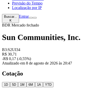
Previsão do Tempo
Localização por IP
Entrar
Buscar...
K
BDR
Mercado fechado
Sun Communities, Inc.
B3:S2UI34
R$ 30,71
-R$ 0,17 (-0,55%)
Atualizado em 8 de agosto de 2026 às 20:47
Cotação
1D
5D
1M
6M
1A
YTD