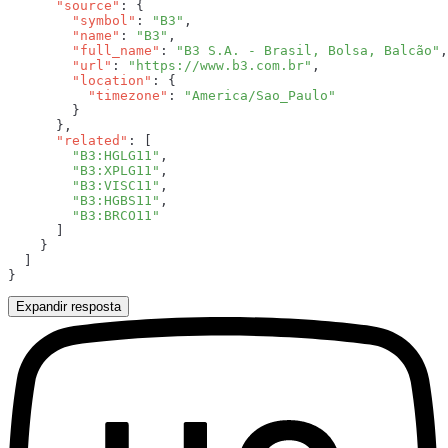
      "source"
        "symbol"
: 
"B3"
        "name"
: 
"B3"
        "full_name"
: 
"B3 S.A. - Brasil, Bolsa, Balcão"
        "url"
: 
"https://www.b3.com.br"
        "location"
          "timezone"
: 
      "related"
        "B3:HGLG11"
        "B3:XPLG11"
        "B3:VISC11"
        "B3:HGBS11"
Expandir resposta