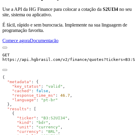
Use a API da HG Finance para colocar a cotação da
S2UI34
no seu
site, sistema ou aplicativo.
É fácil, rápido e sem burocracia. Implemente na sua linguagem de
programação favorita.
Comece agora
Documentação
GET
https://api.hgbrasil.com
/v2/finance/quotes
?
tickers
=
B3:S
  "metadata"
    "key_status"
: 
"valid"
    "cached"
: 
false
    "response_time_ms"
: 
46.7
    "language"
: 
  "results"
      "ticker"
: 
"B3:S2UI34"
      "kind"
: 
"bdr"
      "unit"
: 
"currency"
      "currency"
: 
"BRL"