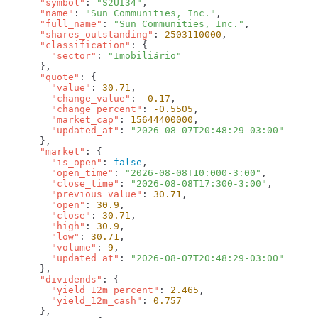
      "symbol"
: 
"S2UI34"
      "name"
: 
"Sun Communities, Inc."
      "full_name"
: 
"Sun Communities, Inc."
      "shares_outstanding"
: 
2503110000
      "classification"
        "sector"
: 
      "quote"
        "value"
: 
30.71
        "change_value"
: 
-0.17
        "change_percent"
: 
-0.5505
        "market_cap"
: 
15644400000
        "updated_at"
: 
      "market"
        "is_open"
: 
false
        "open_time"
: 
"2026-08-08T10:000-3:00"
        "close_time"
: 
"2026-08-08T17:300-3:00"
        "previous_value"
: 
30.71
        "open"
: 
30.9
        "close"
: 
30.71
        "high"
: 
30.9
        "low"
: 
30.71
        "volume"
: 
9
        "updated_at"
: 
      "dividends"
        "yield_12m_percent"
: 
2.465
        "yield_12m_cash"
: 