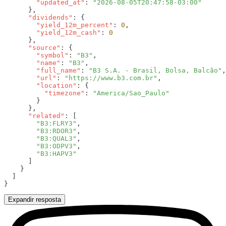
        "updated_at"
: 
      "dividends"
        "yield_12m_percent"
: 
0
        "yield_12m_cash"
: 
      "source"
        "symbol"
: 
"B3"
        "name"
: 
"B3"
        "full_name"
: 
"B3 S.A. - Brasil, Bolsa, Balcão"
        "url"
: 
"https://www.b3.com.br"
        "location"
          "timezone"
: 
      "related"
        "B3:FLRY3"
        "B3:RDOR3"
        "B3:QUAL3"
        "B3:ODPV3"
Expandir resposta