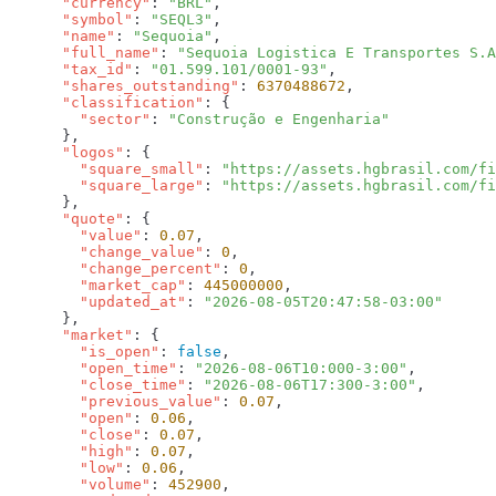
      "currency"
: 
"BRL"
      "symbol"
: 
"SEQL3"
      "name"
: 
"Sequoia"
      "full_name"
: 
"Sequoia Logistica E Transportes S.A
      "tax_id"
: 
"01.599.101/0001-93"
      "shares_outstanding"
: 
6370488672
      "classification"
        "sector"
: 
      "logos"
        "square_small"
: 
"https://assets.hgbrasil.com/fi
        "square_large"
: 
      "quote"
        "value"
: 
0.07
        "change_value"
: 
0
        "change_percent"
: 
0
        "market_cap"
: 
445000000
        "updated_at"
: 
      "market"
        "is_open"
: 
false
        "open_time"
: 
"2026-08-06T10:000-3:00"
        "close_time"
: 
"2026-08-06T17:300-3:00"
        "previous_value"
: 
0.07
        "open"
: 
0.06
        "close"
: 
0.07
        "high"
: 
0.07
        "low"
: 
0.06
        "volume"
: 
452900