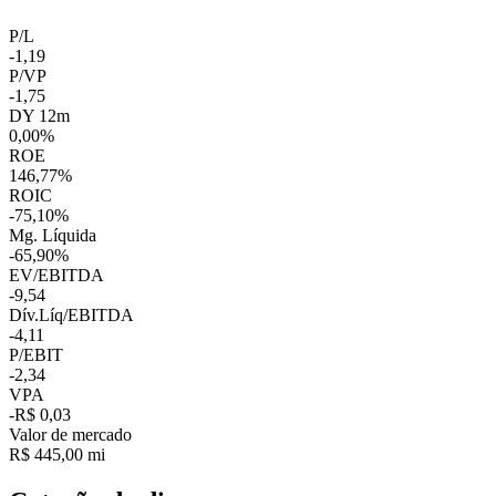
P/L
-1,19
P/VP
-1,75
DY 12m
0,00%
ROE
146,77%
ROIC
-75,10%
Mg. Líquida
-65,90%
EV/EBITDA
-9,54
Dív.Líq/EBITDA
-4,11
P/EBIT
-2,34
VPA
-R$ 0,03
Valor de mercado
R$ 445,00 mi