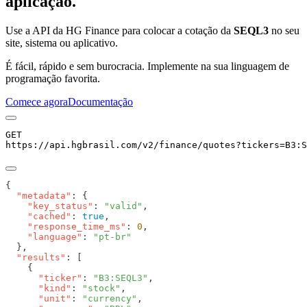
aplicação.
Use a API da HG Finance para colocar a cotação da
SEQL3
no seu
site, sistema ou aplicativo.
É fácil, rápido e sem burocracia. Implemente na sua linguagem de
programação favorita.
Comece agora
Documentação
GET
https://api.hgbrasil.com
/v2/finance/quotes
?
tickers
=
B3:S
  "metadata"
    "key_status"
: 
"valid"
    "cached"
: 
true
    "response_time_ms"
: 
0
    "language"
: 
  "results"
      "ticker"
: 
"B3:SEQL3"
      "kind"
: 
"stock"
      "unit"
: 
"currency"