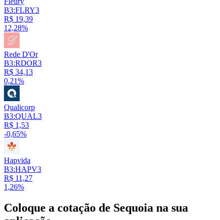
Fleury
B3:FLRY3
R$ 19,39
12,28%
Rede D'Or
B3:RDOR3
R$ 34,13
0,21%
Qualicorp
B3:QUAL3
R$ 1,53
-0,65%
Hapvida
B3:HAPV3
R$ 11,27
1,26%
Coloque a cotação de
Sequoia
na sua