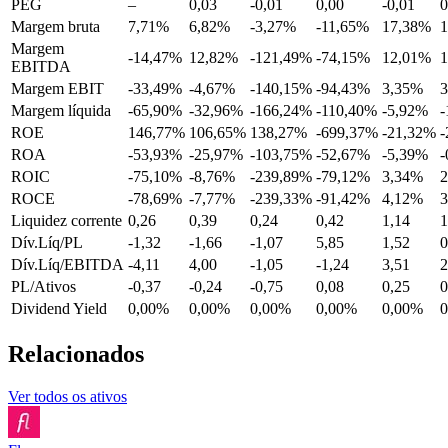
PEG
–
0,03
-0,01
0,00
-0,01
0
Margem bruta
7,71%
6,82%
-3,27%
-11,65%
17,38%
Margem
-14,47%
12,82%
-121,49%
-74,15%
12,01%
EBITDA
Margem EBIT
-33,49%
-4,67%
-140,15%
-94,43%
3,35%
Margem líquida
-65,90%
-32,96%
-166,24%
-110,40%
-5,92%
-
ROE
146,77%
106,65%
138,27%
-699,37%
-21,32%
-
ROA
-53,93%
-25,97%
-103,75%
-52,67%
-5,39%
-
ROIC
-75,10%
-8,76%
-239,89%
-79,12%
3,34%
ROCE
-78,69%
-7,77%
-239,33%
-91,42%
4,12%
Liquidez corrente
0,26
0,39
0,24
0,42
1,14
1
Dív.Líq/PL
-1,32
-1,66
-1,07
5,85
1,52
0
Dív.Líq/EBITDA
-4,11
4,00
-1,05
-1,24
3,51
2
PL/Ativos
-0,37
-0,24
-0,75
0,08
0,25
0
Dividend Yield
0,00%
0,00%
0,00%
0,00%
0,00%
Relacionados
Ver todos os ativos