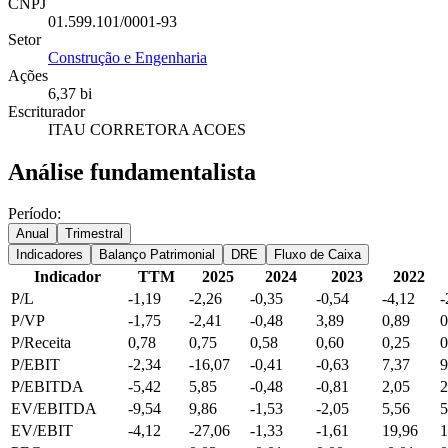
CNPJ
01.599.101/0001-93
Setor
Construção e Engenharia
Ações
6,37 bi
Escriturador
ITAU CORRETORA ACOES
Análise fundamentalista
Período:
Anual
Trimestral
Indicadores
Balanço Patrimonial
DRE
Fluxo de Caixa
Indicador
TTM
2025
2024
2023
2022
P/L
-1,19
-2,26
-0,35
-0,54
-4,12
-
P/VP
-1,75
-2,41
-0,48
3,89
0,89
0
P/Receita
0,78
0,75
0,58
0,60
0,25
0
P/EBIT
-2,34
-16,07
-0,41
-0,63
7,37
9
P/EBITDA
-5,42
5,85
-0,48
-0,81
2,05
2
EV/EBITDA
-9,54
9,86
-1,53
-2,05
5,56
5
EV/EBIT
-4,12
-27,06
-1,33
-1,61
19,96
1