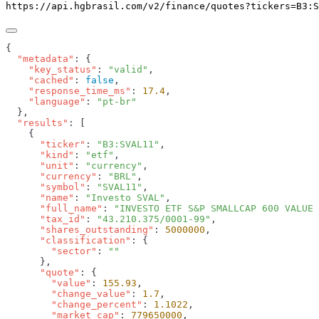
https://api.hgbrasil.com
/v2/finance/quotes
?
tickers
=
B3:S
  "metadata"
    "key_status"
: 
"valid"
    "cached"
: 
false
    "response_time_ms"
: 
17.4
    "language"
: 
  "results"
      "ticker"
: 
"B3:SVAL11"
      "kind"
: 
"etf"
      "unit"
: 
"currency"
      "currency"
: 
"BRL"
      "symbol"
: 
"SVAL11"
      "name"
: 
"Investo SVAL"
      "full_name"
: 
"INVESTO ETF S&P SMALLCAP 600 VALUE 
      "tax_id"
: 
"43.210.375/0001-99"
      "shares_outstanding"
: 
5000000
      "classification"
        "sector"
: 
      "quote"
        "value"
: 
155.93
        "change_value"
: 
1.7
        "change_percent"
: 
1.1022
        "market_cap"
: 
779650000