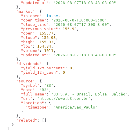
        "updated_at"
: 
      "market"
        "is_open"
: 
false
        "open_time"
: 
"2026-08-07T10:000-3:00"
        "close_time"
: 
"2026-08-07T17:300-3:00"
        "previous_value"
: 
155.93
        "open"
: 
155.77
        "close"
: 
155.93
        "high"
: 
155.93
        "low"
: 
154.34
        "volume"
: 
1011
        "updated_at"
: 
      "dividends"
        "yield_12m_percent"
: 
0
        "yield_12m_cash"
: 
      "source"
        "symbol"
: 
"B3"
        "name"
: 
"B3"
        "full_name"
: 
"B3 S.A. - Brasil, Bolsa, Balcão"
        "url"
: 
"https://www.b3.com.br"
        "location"
          "timezone"
: 
      "related"