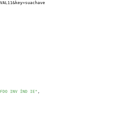
VAL11
&
key
=
suachave
FDO INV ÍND IE"