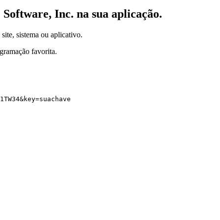
 Software, Inc.
na sua aplicação.
site, sistema ou aplicativo.
gramação favorita.
1TW34
&
key
=
suachave