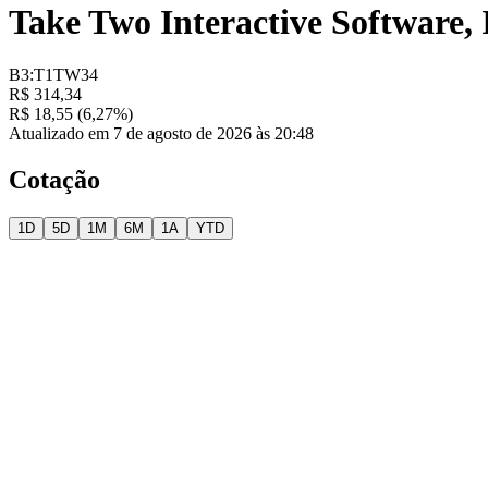
Take Two Interactive Software, 
B3:T1TW34
R$ 314,34
R$ 18,55 (6,27%)
Atualizado em 7 de agosto de 2026 às 20:48
Cotação
1D
5D
1M
6M
1A
YTD