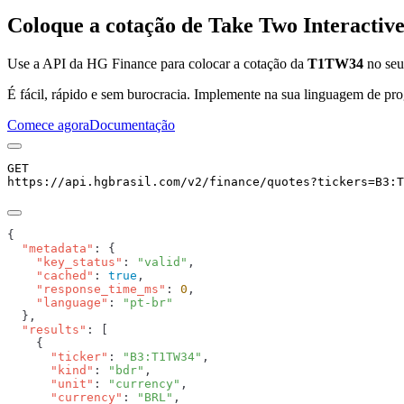
Coloque a cotação de
Take Two Interactive
Use a API da HG Finance para colocar a cotação da
T1TW34
no seu 
É fácil, rápido e sem burocracia. Implemente na sua linguagem de pro
Comece agora
Documentação
GET
https://api.hgbrasil.com
/v2/finance/quotes
?
tickers
=
B3:T
  "metadata"
    "key_status"
: 
"valid"
    "cached"
: 
true
    "response_time_ms"
: 
0
    "language"
: 
  "results"
      "ticker"
: 
"B3:T1TW34"
      "kind"
: 
"bdr"
      "unit"
: 
"currency"
      "currency"
: 
"BRL"