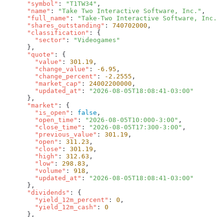
      "symbol"
: 
"T1TW34"
      "name"
: 
"Take Two Interactive Software, Inc."
      "full_name"
: 
"Take-Two Interactive Software, Inc.
      "shares_outstanding"
: 
740702000
      "classification"
        "sector"
: 
      "quote"
        "value"
: 
301.19
        "change_value"
: 
-6.95
        "change_percent"
: 
-2.2555
        "market_cap"
: 
24002200000
        "updated_at"
: 
      "market"
        "is_open"
: 
false
        "open_time"
: 
"2026-08-05T10:000-3:00"
        "close_time"
: 
"2026-08-05T17:300-3:00"
        "previous_value"
: 
301.19
        "open"
: 
311.23
        "close"
: 
301.19
        "high"
: 
312.63
        "low"
: 
298.83
        "volume"
: 
918
        "updated_at"
: 
      "dividends"
        "yield_12m_percent"
: 
0
        "yield_12m_cash"
: 