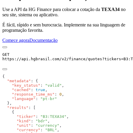
Use a API da HG Finance para colocar a cotação da
TEXA34
no
seu site, sistema ou aplicativo.
É fácil, rápido e sem burocracia. Implemente na sua linguagem de
programação favorita.
Comece agora
Documentação
GET
https://api.hgbrasil.com
/v2/finance/quotes
?
tickers
=
B3:T
  "metadata"
    "key_status"
: 
"valid"
    "cached"
: 
true
    "response_time_ms"
: 
0
    "language"
: 
  "results"
      "ticker"
: 
"B3:TEXA34"
      "kind"
: 
"bdr"
      "unit"
: 
"currency"
      "currency"
: 
"BRL"