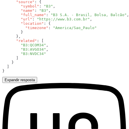
      "source"
        "symbol"
: 
"B3"
        "name"
: 
"B3"
        "full_name"
: 
"B3 S.A. - Brasil, Bolsa, Balcão"
        "url"
: 
"https://www.b3.com.br"
        "location"
          "timezone"
: 
      "related"
        "B3:QCOM34"
        "B3:AVGO34"
Expandir resposta