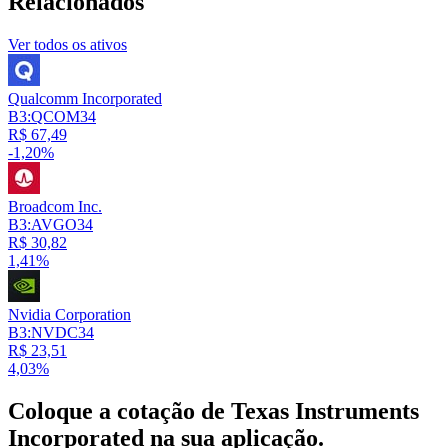
Relacionados
Ver todos os ativos
Qualcomm Incorporated
B3:QCOM34
R$ 67,49
-1,20%
Broadcom Inc.
B3:AVGO34
R$ 30,82
1,41%
Nvidia Corporation
B3:NVDC34
R$ 23,51
4,03%
Coloque a cotação de
Texas Instruments
Incorporated
na sua aplicação.