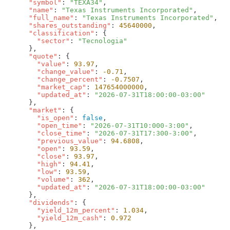
      "symbol"
: 
"TEXA34"
      "name"
: 
"Texas Instruments Incorporated"
      "full_name"
: 
"Texas Instruments Incorporated"
      "shares_outstanding"
: 
45640000
      "classification"
        "sector"
: 
      "quote"
        "value"
: 
93.97
        "change_value"
: 
-0.71
        "change_percent"
: 
-0.7507
        "market_cap"
: 
147654000000
        "updated_at"
: 
      "market"
        "is_open"
: 
false
        "open_time"
: 
"2026-07-31T10:000-3:00"
        "close_time"
: 
"2026-07-31T17:300-3:00"
        "previous_value"
: 
94.6808
        "open"
: 
93.59
        "close"
: 
93.97
        "high"
: 
94.41
        "low"
: 
93.59
        "volume"
: 
362
        "updated_at"
: 
      "dividends"
        "yield_12m_percent"
: 
1.034
        "yield_12m_cash"
: 