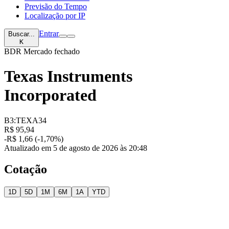
Previsão do Tempo
Localização por IP
Entrar
Buscar...
K
BDR
Mercado fechado
Texas Instruments
Incorporated
B3:TEXA34
R$ 95,94
-R$ 1,66 (-1,70%)
Atualizado em 5 de agosto de 2026 às 20:48
Cotação
1D
5D
1M
6M
1A
YTD