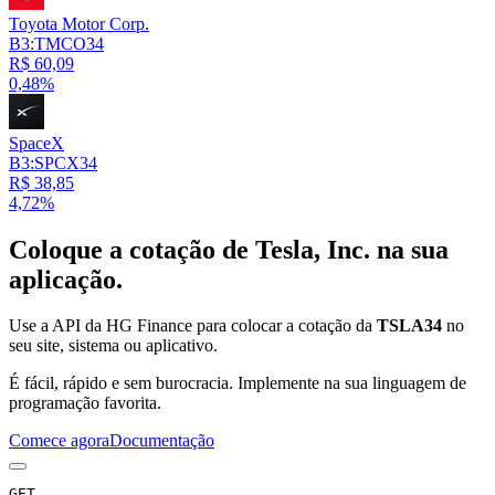
Toyota Motor Corp.
B3:TMCO34
R$ 60,09
0,48%
SpaceX
B3:SPCX34
R$ 38,85
4,72%
Coloque a cotação de
Tesla, Inc.
na sua
aplicação.
Use a API da HG Finance para colocar a cotação da
TSLA34
no
seu site, sistema ou aplicativo.
É fácil, rápido e sem burocracia. Implemente na sua linguagem de
programação favorita.
Comece agora
Documentação
GET