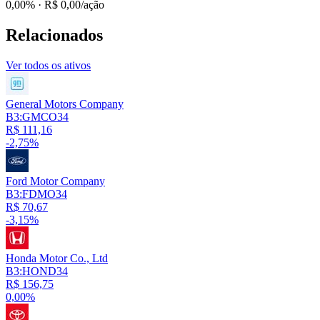
0,00%
· R$ 0,00/ação
Relacionados
Ver todos os ativos
General Motors Company
B3:GMCO34
R$ 111,16
-2,75%
Ford Motor Company
B3:FDMO34
R$ 70,67
-3,15%
Honda Motor Co., Ltd
B3:HOND34
R$ 156,75
0,00%