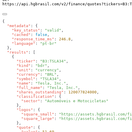
https://api.hgbrasil.com
/v2/finance/quotes
?
tickers
=
B3:T
  "metadata"
    "key_status"
: 
"valid"
    "cached"
: 
false
    "response_time_ms"
: 
246.8
    "language"
: 
  "results"
      "ticker"
: 
"B3:TSLA34"
      "kind"
: 
"bdr"
      "unit"
: 
"currency"
      "currency"
: 
"BRL"
      "symbol"
: 
"TSLA34"
      "name"
: 
"Tesla, Inc."
      "full_name"
: 
"Tesla, Inc."
      "shares_outstanding"
: 
120077824000
      "classification"
        "sector"
: 
      "logos"
        "square_small"
: 
"https://assets.hgbrasil.com/fi
        "square_large"
: 
      "quote"
        "value"
: 
51.69