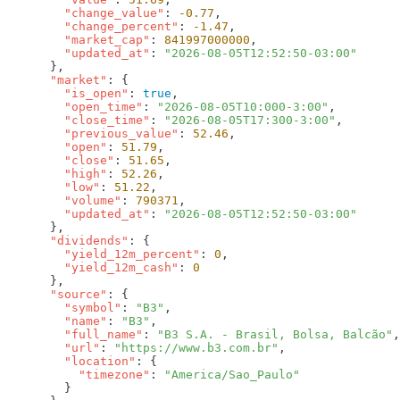
        "change_value"
: 
-0.77
        "change_percent"
: 
-1.47
        "market_cap"
: 
841997000000
        "updated_at"
: 
      "market"
        "is_open"
: 
true
        "open_time"
: 
"2026-08-05T10:000-3:00"
        "close_time"
: 
"2026-08-05T17:300-3:00"
        "previous_value"
: 
52.46
        "open"
: 
51.79
        "close"
: 
51.65
        "high"
: 
52.26
        "low"
: 
51.22
        "volume"
: 
790371
        "updated_at"
: 
      "dividends"
        "yield_12m_percent"
: 
0
        "yield_12m_cash"
: 
      "source"
        "symbol"
: 
"B3"
        "name"
: 
"B3"
        "full_name"
: 
"B3 S.A. - Brasil, Bolsa, Balcão"
        "url"
: 
"https://www.b3.com.br"
        "location"
          "timezone"
: 