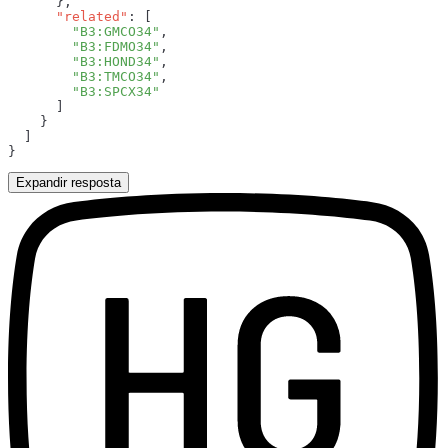
      "related"
        "B3:GMCO34"
        "B3:FDMO34"
        "B3:HOND34"
        "B3:TMCO34"
Expandir resposta