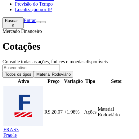
Previsão do Tempo
Localização por IP
Entrar
Buscar...
K
Mercado Financeiro
Cotações
Consulte todas as ações, índices e moedas disponíveis.
Todos os tipos
Material Rodoviário
Ativo
Preço
Variação
Tipo
Setor
Material
R$ 20,07
+1.98%
Ações
Rodoviário
FRAS3
Fras-le