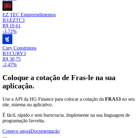
EZ TEC Empreendimentos
B3:EZTC3
R$ 10,61
-3,72%
Cury Construtora
B3:CURY3
R$ 30,75
-2,47%
Coloque a cotação de
Fras-le
na sua
aplicação.
Use a API da HG Finance para colocar a cotação da
FRAS3
no seu
site, sistema ou aplicativo.
É fácil, rápido e sem burocracia. Implemente na sua linguagem de
programação favorita.
Comece agora
Documentação