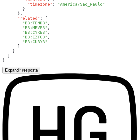
          "timezone"
: 
      "related"
        "B3:TEND3"
        "B3:MRVE3"
        "B3:CYRE3"
        "B3:EZTC3"
Expandir resposta