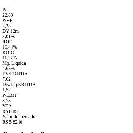
P/L
22,83
P/VP
2,38
DY 12m
3,01%
ROE
10,44%
ROIC
11,17%
Mg. Líquida
4,68%
EV/EBITDA
7,62
Dív.Líq/EBITDA
1,52
P/EBIT
8,58
VPA
R$ 8,85
Valor de mercado
R$ 5,82 bi