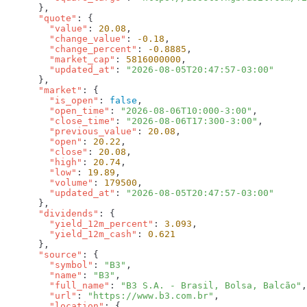
      "quote"
        "value"
: 
20.08
        "change_value"
: 
-0.18
        "change_percent"
: 
-0.8885
        "market_cap"
: 
5816000000
        "updated_at"
: 
      "market"
        "is_open"
: 
false
        "open_time"
: 
"2026-08-06T10:000-3:00"
        "close_time"
: 
"2026-08-06T17:300-3:00"
        "previous_value"
: 
20.08
        "open"
: 
20.22
        "close"
: 
20.08
        "high"
: 
20.74
        "low"
: 
19.89
        "volume"
: 
179500
        "updated_at"
: 
      "dividends"
        "yield_12m_percent"
: 
3.093
        "yield_12m_cash"
: 
      "source"
        "symbol"
: 
"B3"
        "name"
: 
"B3"
        "full_name"
: 
"B3 S.A. - Brasil, Bolsa, Balcão"
        "url"
: 
"https://www.b3.com.br"
        "location"