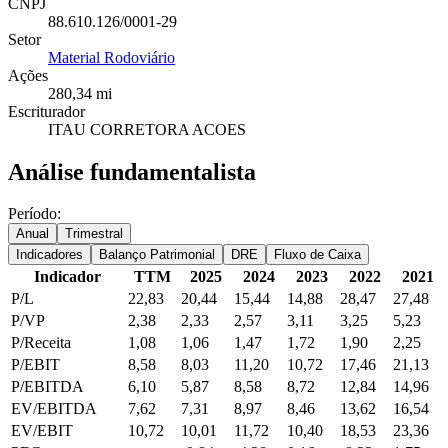
CNPJ
88.610.126/0001-29
Setor
Material Rodoviário
Ações
280,34 mi
Escriturador
ITAU CORRETORA ACOES
Análise fundamentalista
Período:
Anual
Trimestral
Indicadores
Balanço Patrimonial
DRE
Fluxo de Caixa
Indicador
TTM
2025
2024
2023
2022
2021
P/L
22,83
20,44
15,44
14,88
28,47
27,48
P/VP
2,38
2,33
2,57
3,11
3,25
5,23
P/Receita
1,08
1,06
1,47
1,72
1,90
2,25
P/EBIT
8,58
8,03
11,20
10,72
17,46
21,13
P/EBITDA
6,10
5,87
8,58
8,72
12,84
14,96
EV/EBITDA
7,62
7,31
8,97
8,46
13,62
16,54
EV/EBIT
10,72
10,01
11,72
10,40
18,53
23,36