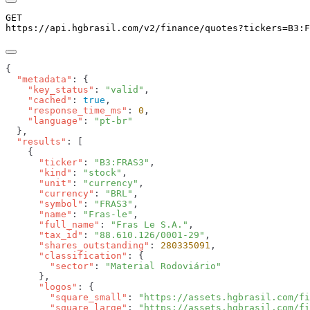
GET
https://api.hgbrasil.com
/v2/finance/quotes
?
tickers
=
B3:F
  "metadata"
    "key_status"
: 
"valid"
    "cached"
: 
true
    "response_time_ms"
: 
0
    "language"
: 
  "results"
      "ticker"
: 
"B3:FRAS3"
      "kind"
: 
"stock"
      "unit"
: 
"currency"
      "currency"
: 
"BRL"
      "symbol"
: 
"FRAS3"
      "name"
: 
"Fras-le"
      "full_name"
: 
"Fras Le S.A."
      "tax_id"
: 
"88.610.126/0001-29"
      "shares_outstanding"
: 
280335091
      "classification"
        "sector"
: 
      "logos"
        "square_small"
: 
"https://assets.hgbrasil.com/fi
        "square_large"
: 