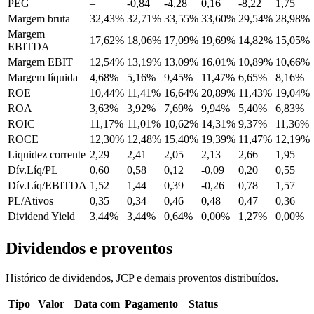
PEG
–
-0,84
-4,28
0,16
-8,22
1,75
Margem bruta
32,43%
32,71%
33,55%
33,60%
29,54%
28,98%
Margem
17,62%
18,06%
17,09%
19,69%
14,82%
15,05%
EBITDA
Margem EBIT
12,54%
13,19%
13,09%
16,01%
10,89%
10,66%
Margem líquida
4,68%
5,16%
9,45%
11,47%
6,65%
8,16%
ROE
10,44%
11,41%
16,64%
20,89%
11,43%
19,04%
ROA
3,63%
3,92%
7,69%
9,94%
5,40%
6,83%
ROIC
11,17%
11,01%
10,62%
14,31%
9,37%
11,36%
ROCE
12,30%
12,48%
15,40%
19,39%
11,47%
12,19%
Liquidez corrente
2,29
2,41
2,05
2,13
2,66
1,95
Dív.Líq/PL
0,60
0,58
0,12
-0,09
0,20
0,55
Dív.Líq/EBITDA
1,52
1,44
0,39
-0,26
0,78
1,57
PL/Ativos
0,35
0,34
0,46
0,48
0,47
0,36
Dividend Yield
3,44%
3,44%
0,64%
0,00%
1,27%
0,00%
Dividendos e proventos
Histórico de dividendos, JCP e demais proventos distribuídos.
Tipo
Valor
Data com
Pagamento
Status