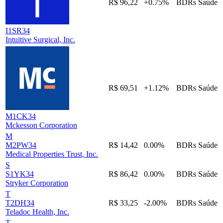
R$ 96,22
+0.75%
BDRs
Saúde
I1SR34
Intuitive Surgical, Inc.
R$ 69,51
+1.12%
BDRs
Saúde
M1CK34
Mckesson Corporation
M
M2PW34
R$ 14,42
0.00%
BDRs
Saúde
Medical Properties Trust, Inc.
S
S1YK34
R$ 86,42
0.00%
BDRs
Saúde
Stryker Corporation
T
T2DH34
R$ 33,25
-2.00%
BDRs
Saúde
Teladoc Health, Inc.
T