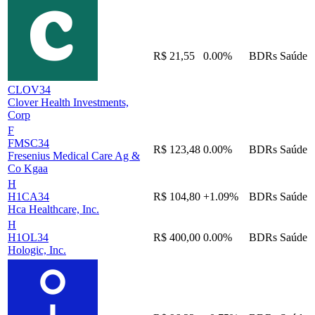
R$ 21,55
0.00%
BDRs
Saúde
CLOV34
Clover Health Investments,
Corp
F
FMSC34
R$ 123,48
0.00%
BDRs
Saúde
Fresenius Medical Care Ag &
Co Kgaa
H
H1CA34
R$ 104,80
+1.09%
BDRs
Saúde
Hca Healthcare, Inc.
H
H1OL34
R$ 400,00
0.00%
BDRs
Saúde
Hologic, Inc.