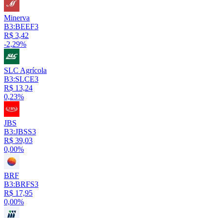
Minerva
B3:BEEF3
R$ 3,42
-2,29%
SLC Agrícola
B3:SLCE3
R$ 13,24
0,23%
JBS
B3:JBSS3
R$ 39,03
0,00%
BRF
B3:BRFS3
R$ 17,95
0,00%