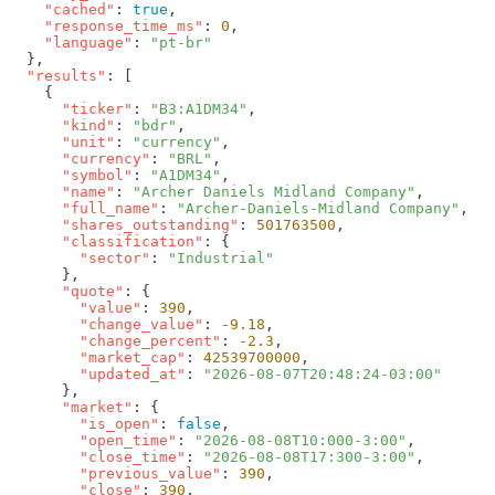
    "cached"
: 
true
    "response_time_ms"
: 
0
    "language"
: 
  "results"
      "ticker"
: 
"B3:A1DM34"
      "kind"
: 
"bdr"
      "unit"
: 
"currency"
      "currency"
: 
"BRL"
      "symbol"
: 
"A1DM34"
      "name"
: 
"Archer Daniels Midland Company"
      "full_name"
: 
"Archer-Daniels-Midland Company"
      "shares_outstanding"
: 
501763500
      "classification"
        "sector"
: 
      "quote"
        "value"
: 
390
        "change_value"
: 
-9.18
        "change_percent"
: 
-2.3
        "market_cap"
: 
42539700000
        "updated_at"
: 
      "market"
        "is_open"
: 
false
        "open_time"
: 
"2026-08-08T10:000-3:00"
        "close_time"
: 
"2026-08-08T17:300-3:00"
        "previous_value"
: 
390
        "close"
: 
390