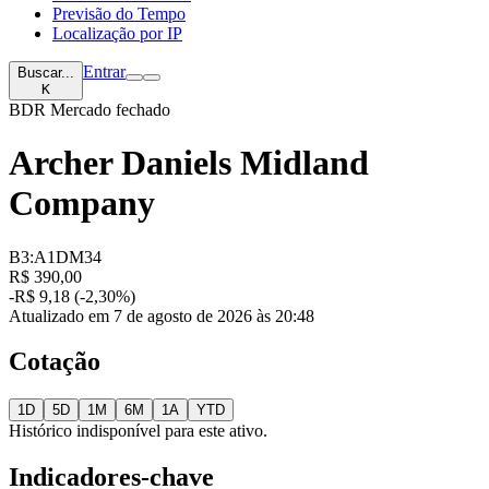
Previsão do Tempo
Localização por IP
Entrar
Buscar...
K
BDR
Mercado fechado
Archer Daniels Midland
Company
B3:A1DM34
R$ 390,00
-R$ 9,18 (-2,30%)
Atualizado em 7 de agosto de 2026 às 20:48
Cotação
1D
5D
1M
6M
1A
YTD
Histórico indisponível para este ativo.
Indicadores-chave