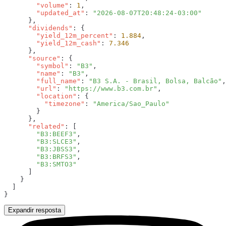
        "volume"
: 
1
        "updated_at"
: 
      "dividends"
        "yield_12m_percent"
: 
1.884
        "yield_12m_cash"
: 
      "source"
        "symbol"
: 
"B3"
        "name"
: 
"B3"
        "full_name"
: 
"B3 S.A. - Brasil, Bolsa, Balcão"
        "url"
: 
"https://www.b3.com.br"
        "location"
          "timezone"
: 
      "related"
        "B3:BEEF3"
        "B3:SLCE3"
        "B3:JBSS3"
        "B3:BRFS3"
Expandir resposta