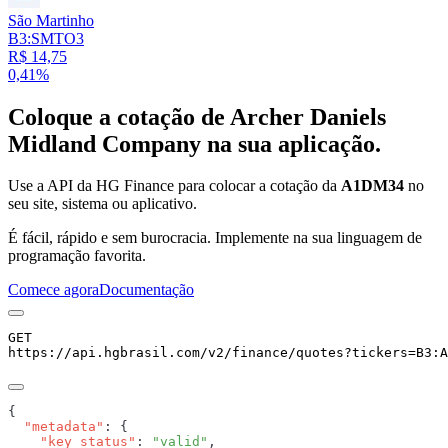
São Martinho
B3:SMTO3
R$ 14,75
0,41%
Coloque a cotação de
Archer Daniels
Midland Company
na sua aplicação.
Use a API da HG Finance para colocar a cotação da
A1DM34
no
seu site, sistema ou aplicativo.
É fácil, rápido e sem burocracia. Implemente na sua linguagem de
programação favorita.
Comece agora
Documentação
GET
https://api.hgbrasil.com
/v2/finance/quotes
?
tickers
=
B3:A
  "metadata"
    "key_status"
: 
"valid"