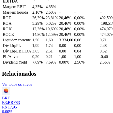
EBITDA
Margem EBIT
4,35%
4,85%
–
–
–
Margem líquida
2,10%
2,60%
–
–
–
ROE
26,39%
23,81%
20,46%
0,00%
492,59
ROA
5,29%
5,02%
20,46%
0,00%
-198,5
ROIC
12,36%
10,69%
20,46%
0,00%
474,07
ROCE
14,80%
12,59%
20,46%
0,00%
474,07
Liquidez corrente
1,50
1,60
3.334,00
0,06
0,71
Dív.Líq/PL
1,99
1,74
0,00
0,00
2,48
Dív.Líq/EBITDA
3,65
2,51
0,00
0,04
0,52
PL/Ativos
0,20
0,21
1,00
1,00
-0,40
Dividend Yield
7,69%
7,69%
0,00%
2,56%
2,56%
Relacionados
Ver todos os ativos
BRF
B3:BRFS3
R$ 17,95
0,00%