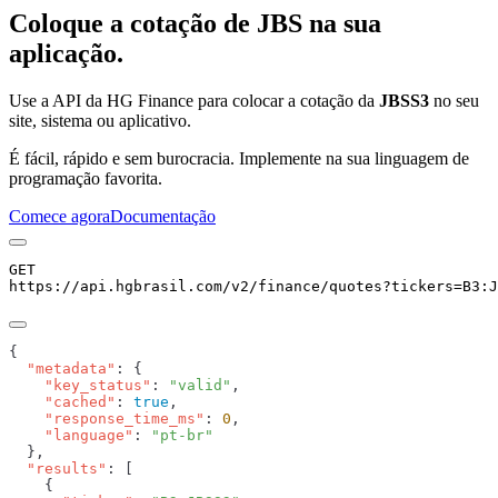
Coloque a cotação de
JBS
na sua
aplicação.
Use a API da HG Finance para colocar a cotação da
JBSS3
no seu
site, sistema ou aplicativo.
É fácil, rápido e sem burocracia. Implemente na sua linguagem de
programação favorita.
Comece agora
Documentação
GET
https://api.hgbrasil.com
/v2/finance/quotes
?
tickers
=
B3:J
  "metadata"
    "key_status"
: 
"valid"
    "cached"
: 
true
    "response_time_ms"
: 
0
    "language"
: 
  "results"