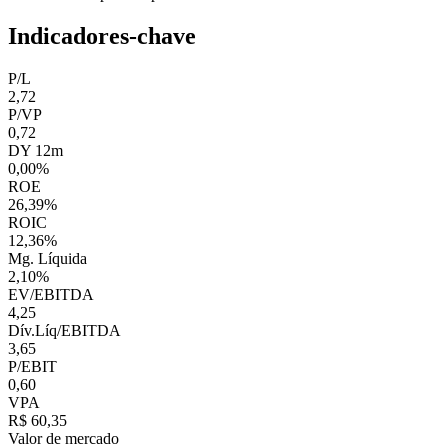
Indicadores-chave
P/L
2,72
P/VP
0,72
DY 12m
0,00%
ROE
26,39%
ROIC
12,36%
Mg. Líquida
2,10%
EV/EBITDA
4,25
Dív.Líq/EBITDA
3,65
P/EBIT
0,60
VPA
R$ 60,35
Valor de mercado