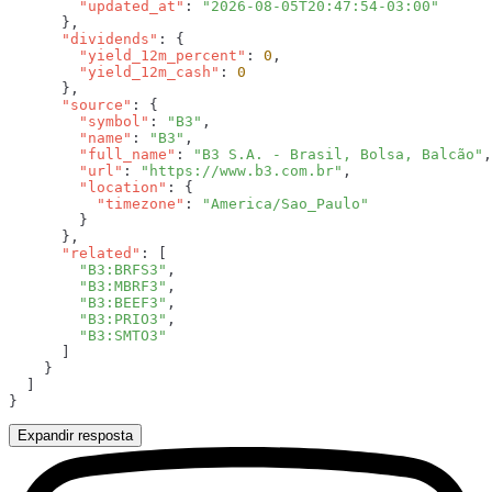
        "updated_at"
: 
      "dividends"
        "yield_12m_percent"
: 
0
        "yield_12m_cash"
: 
      "source"
        "symbol"
: 
"B3"
        "name"
: 
"B3"
        "full_name"
: 
"B3 S.A. - Brasil, Bolsa, Balcão"
        "url"
: 
"https://www.b3.com.br"
        "location"
          "timezone"
: 
      "related"
        "B3:BRFS3"
        "B3:MBRF3"
        "B3:BEEF3"
        "B3:PRIO3"
Expandir resposta