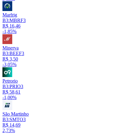
Marfrig
B3:MBRF3
R$ 16,46
-1,85%
Minerva
B3:BEEF3
R$ 3,50
-3,05%
Petrorio
B3:PRIO3
R$ 58,61
-1,00%
São Martinho
B3:SMTO3
R$ 14,69
2,73%