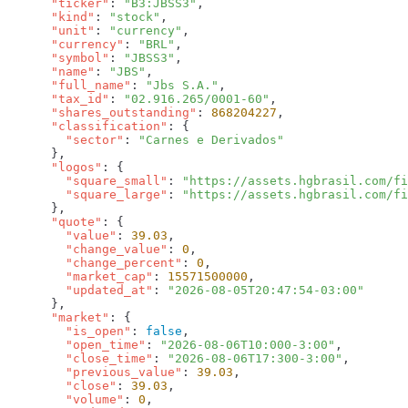
      "ticker"
: 
"B3:JBSS3"
      "kind"
: 
"stock"
      "unit"
: 
"currency"
      "currency"
: 
"BRL"
      "symbol"
: 
"JBSS3"
      "name"
: 
"JBS"
      "full_name"
: 
"Jbs S.A."
      "tax_id"
: 
"02.916.265/0001-60"
      "shares_outstanding"
: 
868204227
      "classification"
        "sector"
: 
      "logos"
        "square_small"
: 
"https://assets.hgbrasil.com/fi
        "square_large"
: 
      "quote"
        "value"
: 
39.03
        "change_value"
: 
0
        "change_percent"
: 
0
        "market_cap"
: 
15571500000
        "updated_at"
: 
      "market"
        "is_open"
: 
false
        "open_time"
: 
"2026-08-06T10:000-3:00"
        "close_time"
: 
"2026-08-06T17:300-3:00"
        "previous_value"
: 
39.03
        "close"
: 
39.03
        "volume"
: 
0