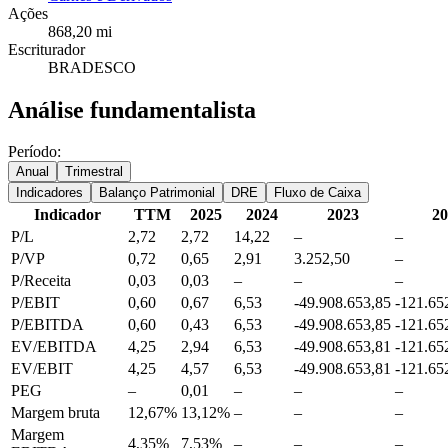
Ações
868,20 mi
Escriturador
BRADESCO
Análise fundamentalista
Período:
Anual
Trimestral
Indicadores
Balanço Patrimonial
DRE
Fluxo de Caixa
Indicador
TTM
2025
2024
2023
20
P/L
2,72
2,72
14,22
–
–
P/VP
0,72
0,65
2,91
3.252,50
–
P/Receita
0,03
0,03
–
–
–
P/EBIT
0,60
0,67
6,53
-49.908.653,85
-121.65
P/EBITDA
0,60
0,43
6,53
-49.908.653,85
-121.65
EV/EBITDA
4,25
2,94
6,53
-49.908.653,81
-121.65
EV/EBIT
4,25
4,57
6,53
-49.908.653,81
-121.65
PEG
–
0,01
–
–
–
Margem bruta
12,67%
13,12%
–
–
–
Margem
4,35%
7,53%
–
–
–