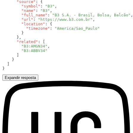
      "source"
        "symbol"
: 
"B3"
        "name"
: 
"B3"
        "full_name"
: 
"B3 S.A. - Brasil, Bolsa, Balcão"
        "url"
: 
"https://www.b3.com.br"
        "location"
          "timezone"
: 
      "related"
        "B3:AMGN34"
Expandir resposta