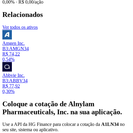
0,00%
· R$ 0,00/ação
Relacionados
Ver todos os ativos
Amgen Inc.
B3:AMGN34
R$ 74,22
0,54%
Abbvie Inc.
B3:ABBV34
R$ 77,92
0,30%
Coloque a cotação de
Alnylam
Pharmaceuticals, Inc.
na sua aplicação.
Use a API da HG Finance para colocar a cotação da
A1LN34
no
seu site, sistema ou aplicativo.