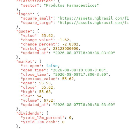
      "classification"
        "sector"
: 
      "logos"
        "square_small"
: 
"https://assets.hgbrasil.com/fi
        "square_large"
: 
      "quote"
        "value"
: 
55.62
        "change_value"
: 
-1.62
        "change_percent"
: 
-2.8302
        "market_cap"
: 
23123900000
        "updated_at"
: 
      "market"
        "is_open"
: 
false
        "open_time"
: 
"2026-08-08T10:000-3:00"
        "close_time"
: 
"2026-08-08T17:300-3:00"
        "previous_value"
: 
55.62
        "open"
: 
55.55
        "close"
: 
55.62
        "high"
: 
55.68
        "low"
: 
54
        "volume"
: 
6752
        "updated_at"
: 
      "dividends"
        "yield_12m_percent"
: 
0
        "yield_12m_cash"
: 