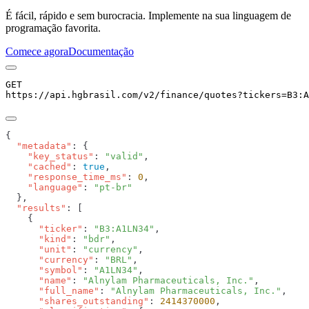
É fácil, rápido e sem burocracia. Implemente na sua linguagem de
programação favorita.
Comece agora
Documentação
GET
https://api.hgbrasil.com
/v2/finance/quotes
?
tickers
=
B3:A
  "metadata"
    "key_status"
: 
"valid"
    "cached"
: 
true
    "response_time_ms"
: 
0
    "language"
: 
  "results"
      "ticker"
: 
"B3:A1LN34"
      "kind"
: 
"bdr"
      "unit"
: 
"currency"
      "currency"
: 
"BRL"
      "symbol"
: 
"A1LN34"
      "name"
: 
"Alnylam Pharmaceuticals, Inc."
      "full_name"
: 
"Alnylam Pharmaceuticals, Inc."
      "shares_outstanding"
: 
2414370000