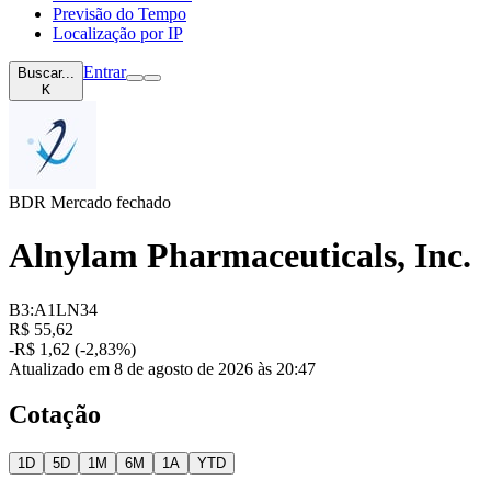
Previsão do Tempo
Localização por IP
Entrar
Buscar...
K
BDR
Mercado fechado
Alnylam Pharmaceuticals, Inc.
B3:A1LN34
R$ 55,62
-R$ 1,62 (-2,83%)
Atualizado em 8 de agosto de 2026 às 20:47
Cotação
1D
5D
1M
6M
1A
YTD