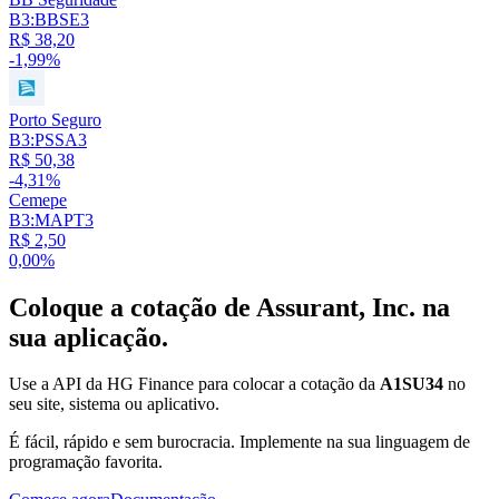
B3:BBSE3
R$ 38,20
-1,99%
Porto Seguro
B3:PSSA3
R$ 50,38
-4,31%
Cemepe
B3:MAPT3
R$ 2,50
0,00%
Coloque a cotação de
Assurant, Inc.
na
sua aplicação.
Use a API da HG Finance para colocar a cotação da
A1SU34
no
seu site, sistema ou aplicativo.
É fácil, rápido e sem burocracia. Implemente na sua linguagem de
programação favorita.