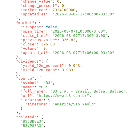
        "change_value"
: 
0
        "change_percent"
: 
0
        "market_cap"
: 
7334100000
        "updated_at"
: 
      "market"
        "is_open"
: 
false
        "open_time"
: 
"2026-08-07T10:000-3:00"
        "close_time"
: 
"2026-08-07T17:300-3:00"
        "previous_value"
: 
326.83
        "close"
: 
326.83
        "volume"
: 
0
        "updated_at"
: 
      "dividends"
        "yield_12m_percent"
: 
0.943
        "yield_12m_cash"
: 
      "source"
        "symbol"
: 
"B3"
        "name"
: 
"B3"
        "full_name"
: 
"B3 S.A. - Brasil, Bolsa, Balcão"
        "url"
: 
"https://www.b3.com.br"
        "location"
          "timezone"
: 
      "related"
        "B3:BBSE3"
        "B3:PSSA3"