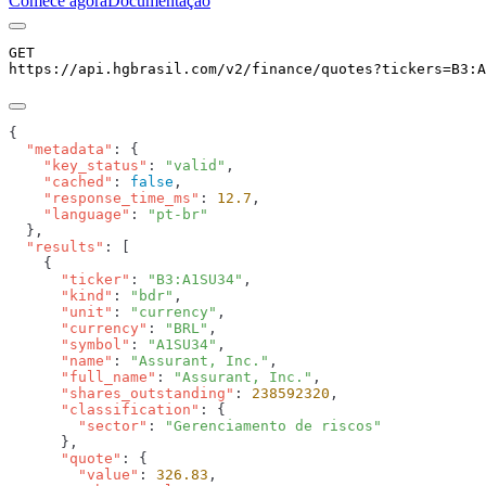
Comece agora
Documentação
GET
https://api.hgbrasil.com
/v2/finance/quotes
?
tickers
=
B3:A
  "metadata"
    "key_status"
: 
"valid"
    "cached"
: 
false
    "response_time_ms"
: 
12.7
    "language"
: 
  "results"
      "ticker"
: 
"B3:A1SU34"
      "kind"
: 
"bdr"
      "unit"
: 
"currency"
      "currency"
: 
"BRL"
      "symbol"
: 
"A1SU34"
      "name"
: 
"Assurant, Inc."
      "full_name"
: 
"Assurant, Inc."
      "shares_outstanding"
: 
238592320
      "classification"
        "sector"
: 
      "quote"
        "value"
: 
326.83