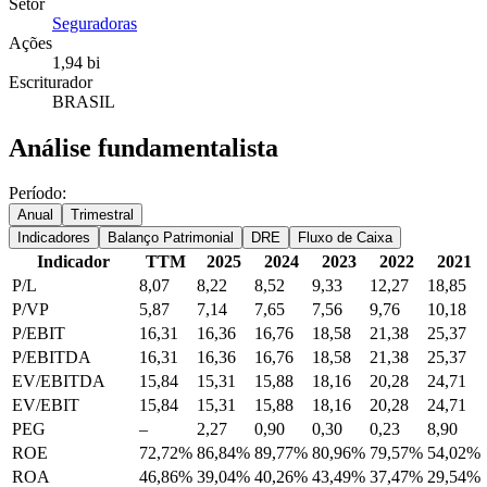
Setor
Seguradoras
Ações
1,94 bi
Escriturador
BRASIL
Análise fundamentalista
Período:
Anual
Trimestral
Indicadores
Balanço Patrimonial
DRE
Fluxo de Caixa
Indicador
TTM
2025
2024
2023
2022
2021
P/L
8,07
8,22
8,52
9,33
12,27
18,85
P/VP
5,87
7,14
7,65
7,56
9,76
10,18
P/EBIT
16,31
16,36
16,76
18,58
21,38
25,37
P/EBITDA
16,31
16,36
16,76
18,58
21,38
25,37
EV/EBITDA
15,84
15,31
15,88
18,16
20,28
24,71
EV/EBIT
15,84
15,31
15,88
18,16
20,28
24,71
PEG
–
2,27
0,90
0,30
0,23
8,90
ROE
72,72%
86,84%
89,77%
80,96%
79,57%
54,02%
ROA
46,86%
39,04%
40,26%
43,49%
37,47%
29,54%