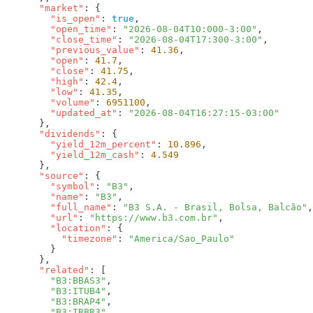
      "market"
        "is_open"
: 
true
        "open_time"
: 
"2026-08-04T10:000-3:00"
        "close_time"
: 
"2026-08-04T17:300-3:00"
        "previous_value"
: 
41.36
        "open"
: 
41.7
        "close"
: 
41.75
        "high"
: 
42.4
        "low"
: 
41.35
        "volume"
: 
6951100
        "updated_at"
: 
      "dividends"
        "yield_12m_percent"
: 
10.896
        "yield_12m_cash"
: 
      "source"
        "symbol"
: 
"B3"
        "name"
: 
"B3"
        "full_name"
: 
"B3 S.A. - Brasil, Bolsa, Balcão"
        "url"
: 
"https://www.b3.com.br"
        "location"
          "timezone"
: 
      "related"
        "B3:BBAS3"
        "B3:ITUB4"
        "B3:BRAP4"
        "B3:IRBR3"