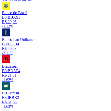
Banco do Brasil
B3:BBAS3
R$ 20,05
-1,13%
Banco Itaú Unibanco
B3:ITUB4
R$ 40,53
-3,11%
Bradespar
B3:BRAP4
R$ 21,31
-1,62%
IRB Brasil
B3:IRBR3
R$ 51,88
-1,63%