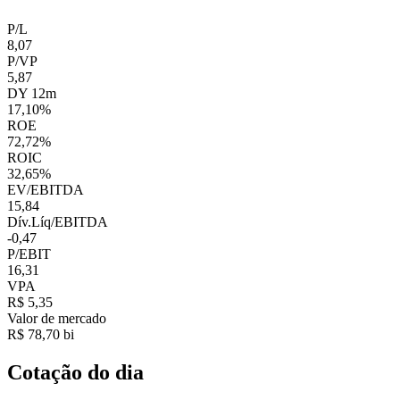
P/L
8,07
P/VP
5,87
DY 12m
17,10%
ROE
72,72%
ROIC
32,65%
EV/EBITDA
15,84
Dív.Líq/EBITDA
-0,47
P/EBIT
16,31
VPA
R$ 5,35
Valor de mercado
R$ 78,70 bi
Cotação do dia