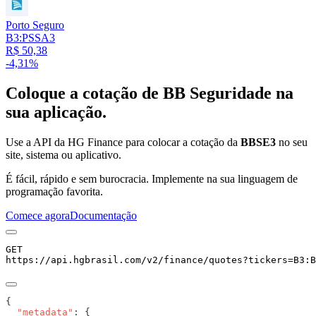
Porto Seguro
B3:PSSA3
R$ 50,38
-4,31%
Coloque a cotação de
BB Seguridade
na
sua aplicação.
Use a API da HG Finance para colocar a cotação da
BBSE3
no seu
site, sistema ou aplicativo.
É fácil, rápido e sem burocracia. Implemente na sua linguagem de
programação favorita.
Comece agora
Documentação
GET
https://api.hgbrasil.com
/v2/finance/quotes
?
tickers
=
B3:B
  "metadata"