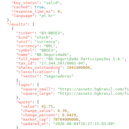
    "key_status"
: 
"valid"
    "cached"
: 
true
    "response_time_ms"
: 
0
    "language"
: 
  "results"
      "ticker"
: 
"B3:BBSE3"
      "kind"
: 
"stock"
      "unit"
: 
"currency"
      "currency"
: 
"BRL"
      "symbol"
: 
"BBSE3"
      "name"
: 
"BB Seguridade"
      "full_name"
: 
"Bb Seguridade Participações S.A."
      "tax_id"
: 
"17.344.597/0001-94"
      "shares_outstanding"
: 
1941400000
      "classification"
        "sector"
: 
      "logos"
        "square_small"
: 
"https://assets.hgbrasil.com/fi
        "square_large"
: 
      "quote"
        "value"
: 
41.75
        "change_value"
: 
0.39
        "change_percent"
: 
0.9429
        "market_cap"
: 
78704000000
        "updated_at"
: 