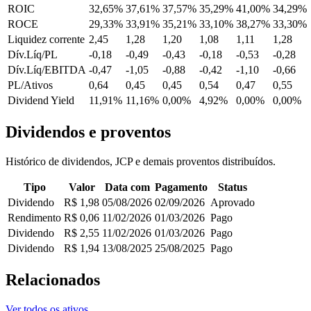
ROIC
32,65%
37,61%
37,57%
35,29%
41,00%
34,29%
ROCE
29,33%
33,91%
35,21%
33,10%
38,27%
33,30%
Liquidez corrente
2,45
1,28
1,20
1,08
1,11
1,28
Dív.Líq/PL
-0,18
-0,49
-0,43
-0,18
-0,53
-0,28
Dív.Líq/EBITDA
-0,47
-1,05
-0,88
-0,42
-1,10
-0,66
PL/Ativos
0,64
0,45
0,45
0,54
0,47
0,55
Dividend Yield
11,91%
11,16%
0,00%
4,92%
0,00%
0,00%
Dividendos e proventos
Histórico de dividendos, JCP e demais proventos distribuídos.
Tipo
Valor
Data com
Pagamento
Status
Dividendo
R$ 1,98
05/08/2026
02/09/2026
Aprovado
Rendimento
R$ 0,06
11/02/2026
01/03/2026
Pago
Dividendo
R$ 2,55
11/02/2026
01/03/2026
Pago
Dividendo
R$ 1,94
13/08/2025
25/08/2025
Pago
Relacionados
Ver todos os ativos