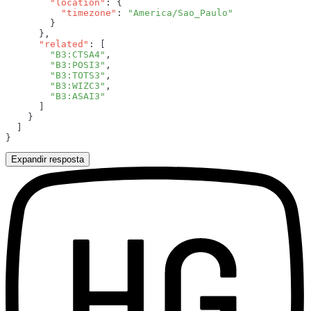
        "location"
          "timezone"
: 
      "related"
        "B3:CTSA4"
        "B3:POSI3"
        "B3:TOTS3"
        "B3:WIZC3"
Expandir resposta