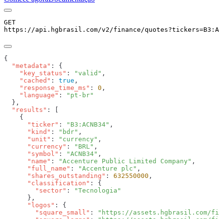
GET
https://api.hgbrasil.com
/v2/finance/quotes
?
tickers
=
B3:A
  "metadata"
    "key_status"
: 
"valid"
    "cached"
: 
true
    "response_time_ms"
: 
0
    "language"
: 
  "results"
      "ticker"
: 
"B3:ACNB34"
      "kind"
: 
"bdr"
      "unit"
: 
"currency"
      "currency"
: 
"BRL"
      "symbol"
: 
"ACNB34"
      "name"
: 
"Accenture Public Limited Company"
      "full_name"
: 
"Accenture plc"
      "shares_outstanding"
: 
632550000
      "classification"
        "sector"
: 
      "logos"
        "square_small"
: 
"https://assets.hgbrasil.com/fi