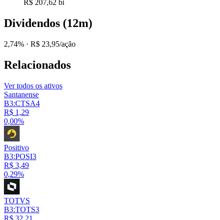
R$ 207,62 bi
Dividendos (12m)
2,74%
· R$ 23,95/ação
Relacionados
Ver todos os ativos
Santanense
B3:CTSA4
R$ 1,29
0,00%
Positivo
B3:POSI3
R$ 3,49
0,29%
TOTVS
B3:TOTS3
R$ 32,21