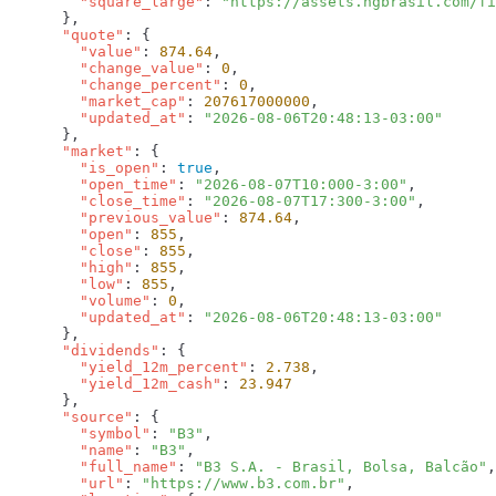
        "square_large"
: 
      "quote"
        "value"
: 
874.64
        "change_value"
: 
0
        "change_percent"
: 
0
        "market_cap"
: 
207617000000
        "updated_at"
: 
      "market"
        "is_open"
: 
true
        "open_time"
: 
"2026-08-07T10:000-3:00"
        "close_time"
: 
"2026-08-07T17:300-3:00"
        "previous_value"
: 
874.64
        "open"
: 
855
        "close"
: 
855
        "high"
: 
855
        "low"
: 
855
        "volume"
: 
0
        "updated_at"
: 
      "dividends"
        "yield_12m_percent"
: 
2.738
        "yield_12m_cash"
: 
      "source"
        "symbol"
: 
"B3"
        "name"
: 
"B3"
        "full_name"
: 
"B3 S.A. - Brasil, Bolsa, Balcão"
        "url"
: 
"https://www.b3.com.br"