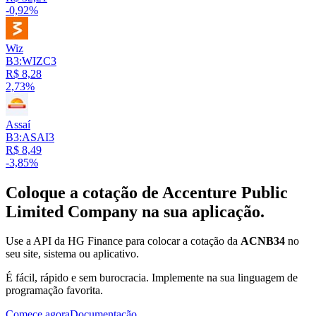
-0,92%
Wiz
B3:WIZC3
R$ 8,28
2,73%
Assaí
B3:ASAI3
R$ 8,49
-3,85%
Coloque a cotação de
Accenture Public
Limited Company
na sua aplicação.
Use a API da HG Finance para colocar a cotação da
ACNB34
no
seu site, sistema ou aplicativo.
É fácil, rápido e sem burocracia. Implemente na sua linguagem de
programação favorita.
Comece agora
Documentação