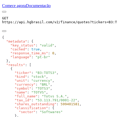
Comece agora
Documentação
GET
https://api.hgbrasil.com
/v2/finance/quotes
?
tickers
=
B3:T
  "metadata"
    "key_status"
: 
"valid"
    "cached"
: 
true
    "response_time_ms"
: 
0
    "language"
: 
  "results"
      "ticker"
: 
"B3:TOTS3"
      "kind"
: 
"stock"
      "unit"
: 
"currency"
      "currency"
: 
"BRL"
      "symbol"
: 
"TOTS3"
      "name"
: 
"TOTVS"
      "full_name"
: 
"Totvs S.A."
      "tax_id"
: 
"53.113.791/0001-22"
      "shares_outstanding"
: 
599401581
      "classification"
        "sector"
: 