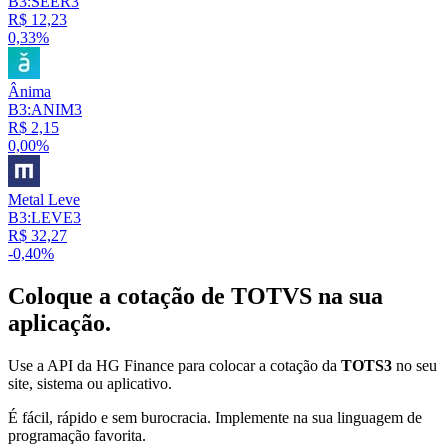
B3:SEER3
R$ 12,23
0,33%
Ânima
B3:ANIM3
R$ 2,15
0,00%
Metal Leve
B3:LEVE3
R$ 32,27
-0,40%
Coloque a cotação de
TOTVS
na sua
aplicação.
Use a API da HG Finance para colocar a cotação da
TOTS3
no seu
site, sistema ou aplicativo.
É fácil, rápido e sem burocracia. Implemente na sua linguagem de
programação favorita.