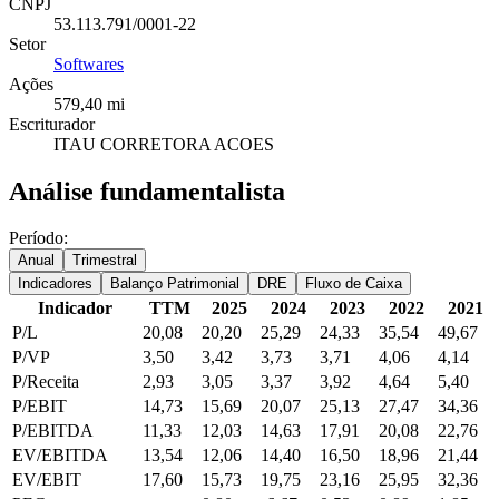
CNPJ
53.113.791/0001-22
Setor
Softwares
Ações
579,40 mi
Escriturador
ITAU CORRETORA ACOES
Análise fundamentalista
Período:
Anual
Trimestral
Indicadores
Balanço Patrimonial
DRE
Fluxo de Caixa
Indicador
TTM
2025
2024
2023
2022
2021
P/L
20,08
20,20
25,29
24,33
35,54
49,67
P/VP
3,50
3,42
3,73
3,71
4,06
4,14
P/Receita
2,93
3,05
3,37
3,92
4,64
5,40
P/EBIT
14,73
15,69
20,07
25,13
27,47
34,36
P/EBITDA
11,33
12,03
14,63
17,91
20,08
22,76
EV/EBITDA
13,54
12,06
14,40
16,50
18,96
21,44
EV/EBIT
17,60
15,73
19,75
23,16
25,95
32,36