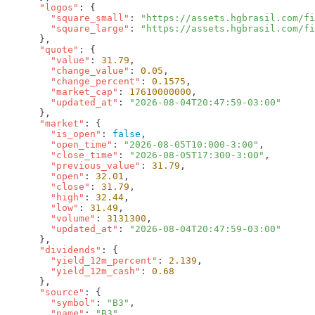
      "logos"
        "square_small"
: 
"https://assets.hgbrasil.com/fi
        "square_large"
: 
      "quote"
        "value"
: 
31.79
        "change_value"
: 
0.05
        "change_percent"
: 
0.1575
        "market_cap"
: 
17610000000
        "updated_at"
: 
      "market"
        "is_open"
: 
false
        "open_time"
: 
"2026-08-05T10:000-3:00"
        "close_time"
: 
"2026-08-05T17:300-3:00"
        "previous_value"
: 
31.79
        "open"
: 
32.01
        "close"
: 
31.79
        "high"
: 
32.44
        "low"
: 
31.49
        "volume"
: 
3131300
        "updated_at"
: 
      "dividends"
        "yield_12m_percent"
: 
2.139
        "yield_12m_cash"
: 
      "source"
        "symbol"
: 
"B3"
        "name"
: 
"B3"