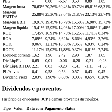
PEG
–
0,80
-6,67
0,53
0,89
1,85
Margem bruta
70,63%
70,26%
69,48%
69,73%
69,81%
68,31%
Margem
25,88%
25,36%
23,04%
21,87%
23,13%
23,74%
EBITDA
Margem EBIT
19,91%
19,45%
16,79%
15,58%
16,90%
15,73%
Margem líquida
15,41%
15,95%
14,08%
17,00%
13,80%
11,48%
ROE
17,45%
16,91%
14,75%
15,25%
11,41%
8,34%
ROA
7,09%
9,74%
8,62%
8,66%
4,93%
3,76%
ROIC
9,06%
12,13%
10,56%
7,36%
6,93%
6,24%
ROCE
11,17%
15,02%
11,88%
9,37%
8,81%
7,74%
Liquidez corrente
1,62
1,96
2,42
2,90
1,87
1,65
Dív.Líq/PL
0,65
0,01
-0,06
-0,28
-0,21
-0,23
Dív.Líq/EBITDA
2,21
0,03
-0,23
-1,41
-1,11
-1,33
PL/Ativos
0,41
0,58
0,58
0,57
0,43
0,45
Dividend Yield
2,03%
1,90%
0,00%
0,00%
0,65%
0,28%
Dividendos e proventos
Histórico de dividendos, JCP e demais proventos distribuídos.
Tipo
Valor
Data com
Pagamento
Status