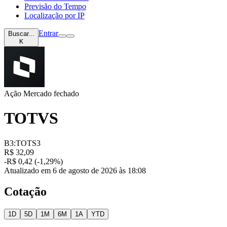
Previsão do Tempo
Localização por IP
Entrar
Buscar...
K
Ação
Mercado fechado
TOTVS
B3:TOTS3
R$ 32,09
-R$ 0,42 (-1,29%)
Atualizado em 6 de agosto de 2026 às 18:08
Cotação
1D
5D
1M
6M
1A
YTD