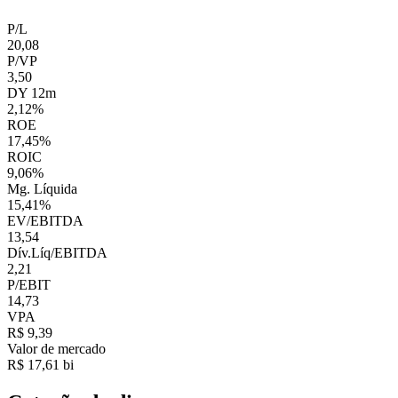
P/L
20,08
P/VP
3,50
DY 12m
2,12%
ROE
17,45%
ROIC
9,06%
Mg. Líquida
15,41%
EV/EBITDA
13,54
Dív.Líq/EBITDA
2,21
P/EBIT
14,73
VPA
R$ 9,39
Valor de mercado
R$ 17,61 bi