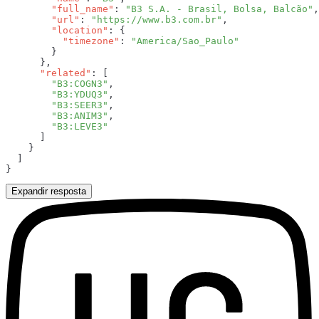
        "full_name"
: 
"B3 S.A. - Brasil, Bolsa, Balcão"
        "url"
: 
"https://www.b3.com.br"
        "location"
          "timezone"
: 
      "related"
        "B3:COGN3"
        "B3:YDUQ3"
        "B3:SEER3"
        "B3:ANIM3"
Expandir resposta