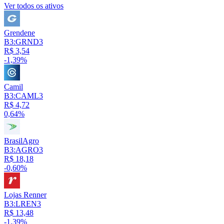
Ver todos os ativos
Grendene
B3:GRND3
R$ 3,54
-1,39%
Camil
B3:CAML3
R$ 4,72
0,64%
BrasilAgro
B3:AGRO3
R$ 18,18
-0,60%
Lojas Renner
B3:LREN3
R$ 13,48
-1,39%