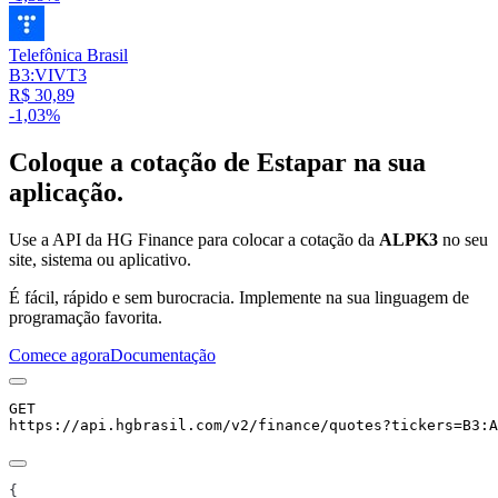
Telefônica Brasil
B3:VIVT3
R$ 30,89
-1,03%
Coloque a cotação de
Estapar
na sua
aplicação.
Use a API da HG Finance para colocar a cotação da
ALPK3
no seu
site, sistema ou aplicativo.
É fácil, rápido e sem burocracia. Implemente na sua linguagem de
programação favorita.
Comece agora
Documentação
GET
https://api.hgbrasil.com
/v2/finance/quotes
?
tickers
=
B3:A