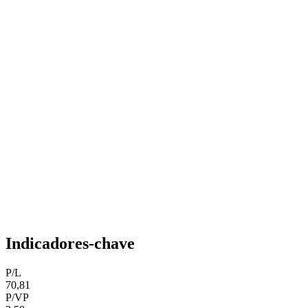
Indicadores-chave
P/L
70,81
P/VP