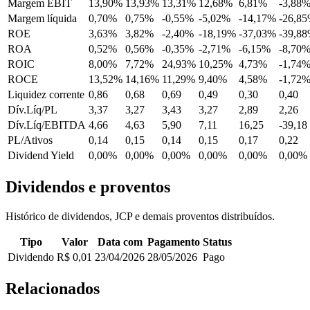
Margem EBIT
13,90%
13,93%
13,31%
12,68%
6,81%
-3,88
Margem líquida
0,70%
0,75%
-0,55%
-5,02%
-14,17%
-26,8
ROE
3,63%
3,82%
-2,40%
-18,19%
-37,03%
-39,8
ROA
0,52%
0,56%
-0,35%
-2,71%
-6,15%
-8,70
ROIC
8,00%
7,72%
24,93%
10,25%
4,73%
-1,74
ROCE
13,52%
14,16%
11,29%
9,40%
4,58%
-1,72
Liquidez corrente
0,86
0,68
0,69
0,49
0,30
0,40
Dív.Líq/PL
3,37
3,27
3,43
3,27
2,89
2,26
Dív.Líq/EBITDA
4,66
4,63
5,90
7,11
16,25
-39,18
PL/Ativos
0,14
0,15
0,14
0,15
0,17
0,22
Dividend Yield
0,00%
0,00%
0,00%
0,00%
0,00%
0,00%
Dividendos e proventos
Histórico de dividendos, JCP e demais proventos distribuídos.
Tipo
Valor
Data com
Pagamento
Status
Dividendo
R$ 0,01
23/04/2026
28/05/2026
Pago
Relacionados