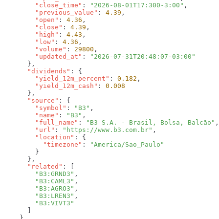
        "close_time"
: 
"2026-08-01T17:300-3:00"
        "previous_value"
: 
4.39
        "open"
: 
4.36
        "close"
: 
4.39
        "high"
: 
4.43
        "low"
: 
4.36
        "volume"
: 
29800
        "updated_at"
: 
      "dividends"
        "yield_12m_percent"
: 
0.182
        "yield_12m_cash"
: 
      "source"
        "symbol"
: 
"B3"
        "name"
: 
"B3"
        "full_name"
: 
"B3 S.A. - Brasil, Bolsa, Balcão"
        "url"
: 
"https://www.b3.com.br"
        "location"
          "timezone"
: 
      "related"
        "B3:GRND3"
        "B3:CAML3"
        "B3:AGRO3"
        "B3:LREN3"