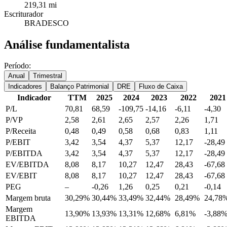
219,31 mi
Escriturador
BRADESCO
Análise fundamentalista
Período:
Anual
Trimestral
Indicadores
Balanço Patrimonial
DRE
Fluxo de Caixa
Indicador
TTM
2025
2024
2023
2022
2021
P/L
70,81
68,59
-109,75
-14,16
-6,11
-4,30
P/VP
2,58
2,61
2,65
2,57
2,26
1,71
P/Receita
0,48
0,49
0,58
0,68
0,83
1,11
P/EBIT
3,42
3,54
4,37
5,37
12,17
-28,49
P/EBITDA
3,42
3,54
4,37
5,37
12,17
-28,49
EV/EBITDA
8,08
8,17
10,27
12,47
28,43
-67,68
EV/EBIT
8,08
8,17
10,27
12,47
28,43
-67,68
PEG
–
-0,26
1,26
0,25
0,21
-0,14
Margem bruta
30,29%
30,44%
33,49%
32,44%
28,49%
24,78
Margem
13,90%
13,93%
13,31%
12,68%
6,81%
-3,88
EBITDA