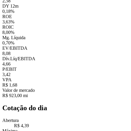
2,58
DY 12m
0,18%
ROE
3,63%
ROIC
8,00%
Mg. Líquida
0,70%
EV/EBITDA
8,08
Dív.Líq/EBITDA
4,66
P/EBIT
3,42
VPA
R$ 1,68
Valor de mercado
R$ 923,00 mi
Cotação do dia
Abertura
R$ 4,39
Máxima