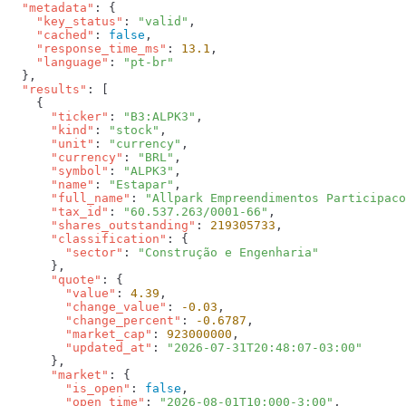
  "metadata"
    "key_status"
: 
"valid"
    "cached"
: 
false
    "response_time_ms"
: 
13.1
    "language"
: 
  "results"
      "ticker"
: 
"B3:ALPK3"
      "kind"
: 
"stock"
      "unit"
: 
"currency"
      "currency"
: 
"BRL"
      "symbol"
: 
"ALPK3"
      "name"
: 
"Estapar"
      "full_name"
: 
"Allpark Empreendimentos Participaco
      "tax_id"
: 
"60.537.263/0001-66"
      "shares_outstanding"
: 
219305733
      "classification"
        "sector"
: 
      "quote"
        "value"
: 
4.39
        "change_value"
: 
-0.03
        "change_percent"
: 
-0.6787
        "market_cap"
: 
923000000
        "updated_at"
: 
      "market"
        "is_open"
: 
false
        "open_time"
: 
"2026-08-01T10:000-3:00"